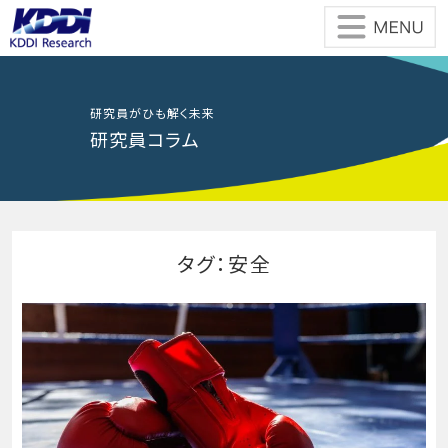
Skip
to
the
content
研究員がひも解く未来
研究員コラム
タグ：安全