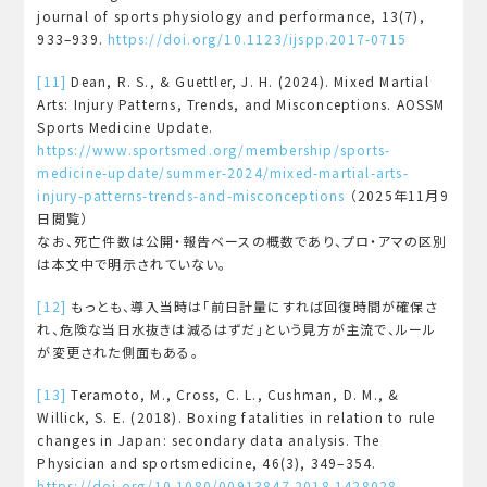
journal of sports physiology and performance, 13(7),
933–939.
https://doi.org/10.1123/ijspp.2017-0715
[11]
Dean, R. S., & Guettler, J. H. (2024). Mixed Martial
Arts: Injury Patterns, Trends, and Misconceptions. AOSSM
Sports Medicine Update.
https://www.sportsmed.org/membership/sports-
medicine-update/summer-2024/mixed-martial-arts-
injury-patterns-trends-and-misconceptions
（2025年11月9
日閲覧）
なお、死亡件数は公開・報告ベースの概数であり、プロ・アマの区別
は本文中で明示されていない。
[12]
もっとも、導入当時は「前日計量にすれば回復時間が確保さ
れ、危険な当日水抜きは減るはずだ」という見方が主流で、ルール
が変更された側面もある。
[13]
Teramoto, M., Cross, C. L., Cushman, D. M., &
Willick, S. E. (2018). Boxing fatalities in relation to rule
changes in Japan: secondary data analysis. The
Physician and sportsmedicine, 46(3), 349–354.
https://doi.org/10.1080/00913847.2018.1428028