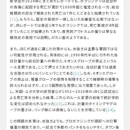
医学会が2024年にまとめたレポートでも、ボクシングでは試合中
の負傷に起因する死亡が累計で1000件超と推定される一方、総合
格闘技の試合で報告された死亡は7件にとどまると指摘されている
[11]
。もちろん、歴史の長短が一致しないため厳密な比較ではない
が、同レポートでは直近1年でもボクシングでは、死亡事故が4件起
きていたことが指摘されており、致死的アウトカムの偏りは単なる
競技史の長短では説明しがたい差のようである。
また、JBCが過去に講じた対策からも、水抜きは主要な要因ではな
い可能性が示唆される。具体的には、1990年代半ばに行われた当
日計量から前日計量への移行と、6オンスグローブの禁止というル
ール変更である。ここで押さえておきたいのは、当日計量では過度
な水抜きは行いにくいということである
[12]
。なお、6オンスグロー
ブの禁止は、軽量グローブの使用を制限することで被弾時の衝撃を
抑えられるはずだ、という国際的な発想に沿う措置であった。しか
し、米国・ユタ大学の研究者らが1952～2016年のJBC公認試合に
よる死亡率を分析した結果、これらのルール変更の前後で統計学的
な変化は認められなかった
[13]
。これは、計量のタイミングやグロ
ーブの重さは、リング禍には直結しないことを示唆している
[14]
。
この問題の本質は、水抜きよりも、プロボクシングが頭部への打撃
偏重の競技であり、一試合で多数のパンチをもらいやすく、ダウン後