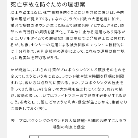
死亡事故を防ぐための理想案
以上を踏まえると、死亡事故を防ぐことだけを念頭に置けば、予防
策の理想が見えてくる。すなわち、ラウンド数の大幅短縮に加え、一
試合で複数のダウンが生じた時点で即試合終了とする。さらに、頭
部への有効打の累積を基準化して早めに止める運用もあり得るだ
ろう。リアルタイムでの厳密な計測は現状では発展途上だと思われ
るが、映像、センサーの活用による被弾回数のカウントは技術的に
は十分可能で、AI判定技術の進歩によって、これらの運用は数年以
内に現実味を帯びるだろう。
ただ問題は、これらの対策がプロボクシングという競技そのものを
変えてしまうという点にある。ラウンド数や試合時間を極端に制限
すれば、戦い方は必然的に変わる。また、プロボクシングの歴史を
作ってきた激しい打ち合いの大熱戦も生まれにくくなり、興行の構
成、放送の扱い、しいてはファイトマネーまで見直す必要が生じるだ
ろう。参考として、誰にどのような利点・懸念が生じるかを、筆者なり
に整理しておく（表）。
表 プロボクシングのラウンド数大幅短縮・早期試合終了による立
場別の利点と懸念