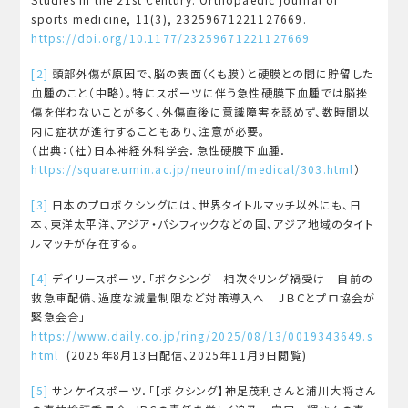
sports medicine, 11(3), 23259671221127669.
https://doi.org/10.1177/23259671221127669
[2]
頭部外傷が原因で、脳の表面（くも膜）と硬膜との間に貯留した
血腫のこと（中略）。特にスポーツに伴う急性硬膜下血腫では脳挫
傷を伴わないことが多く、外傷直後に意識障害を認めず、数時間以
内に症状が進行することもあり、注意が必要。
（出典：（社）日本神経外科学会．急性硬膜下血腫．
https://square.umin.ac.jp/neuroinf/medical/303.html
）
[3]
日本のプロボクシングには、世界タイトルマッチ以外にも、日
本、東洋太平洋、アジア・パシフィックなどの国、アジア地域のタイト
ルマッチが存在する。
[4]
デイリースポーツ．「ボクシング 相次ぐリング禍受け 自前の
救急車配備、過度な減量制限など対策導入へ ＪＢＣとプロ協会が
緊急会合」
https://www.daily.co.jp/ring/2025/08/13/0019343649.s
html
(2025年8月13日配信、2025年11月9日閲覧)
[5]
サンケイスポーツ．「【ボクシング】神足茂利さんと浦川大将さん