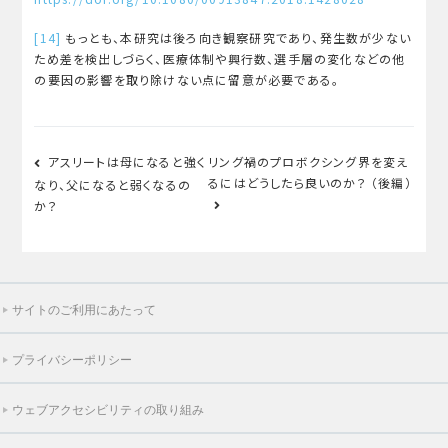
[14]
もっとも、本研究は後ろ向き観察研究であり、発生数が少ない
ため差を検出しづらく、医療体制や興行数、選手層の変化などの他
の要因の影響を取り除けない点に留意が必要である。
投
アスリートは母になると強く
リング禍のプロボクシング界を変え
稿
るにはどうしたら良いのか？ （後編）
なり、父になると弱くなるの
ナ
か？
ビ
ゲ
ー
サイトのご利用にあたって
シ
ョ
プライバシーポリシー
ン
ウェブアクセシビリティの取り組み