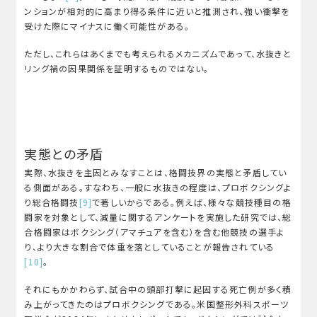
ンションが相対的に高まり得る条件に近いと推測され、強い衝撃を
受けた際にマイナスに働く可能性がある。
ただし、これらはあくまでも考えられるメカニズムであって、水抜きと
リング禍の因果関係を証明するものではない。
実態との矛盾
実際、水抜きを主因とみなすことは、格闘技界の実態と矛盾してい
る側面がある。すなわち、一般に水抜きの程度は、プロボクシングよ
り総合格闘技
[9]
で著しいからである。例えば、様々な競技種目の格
闘家を対象として、減量に関するアンケートを実施した研究では、総
合格闘家はボクシング（アマチュアを含む）を含む他競技の選手よ
り、より大きな割合で体重を落としていることが報告されている
[10]
。
それにもかかわらず、試合中の頭部打撃に起因する死亡例が多く積
み上がってきたのはプロボクシングである。米国整形外科スポーツ