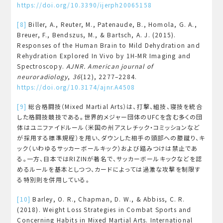
https://doi.org/10.3390/ijerph20065158
[8]
Biller, A., Reuter, M., Patenaude, B., Homola, G. A.,
Breuer, F., Bendszus, M., & Bartsch, A. J. (2015).
Responses of the Human Brain to Mild Dehydration and
Rehydration Explored In Vivo by 1H-MR Imaging and
Spectroscopy.
AJNR. American journal of
neuroradiology
,
36
(12), 2277–2284.
https://doi.org/10.3174/ajnr.A4508
[9]
総合格闘技（Mixed Martial Arts）は、打撃、組技、寝技を統合
した格闘技競技である。世界的メジャー団体のUFCを含む多くの団
体はユニファイドルール（米国の州アスレチック・コミッションなど
が採用する標準規程）を用い、ダウンした相手の頭部への膝蹴り、キ
ック（いわゆるサッカーボールキック）および踏みつけは禁止であ
る。一方、日本ではRIZINが著名で、サッカーボールキックなどを認
めるルールを基本としつつ、カードによっては過激な攻撃を制限す
る特別則を併用している。
[10]
Barley, O. R., Chapman, D. W., & Abbiss, C. R.
(2018). Weight Loss Strategies in Combat Sports and
Concerning Habits in Mixed Martial Arts. International