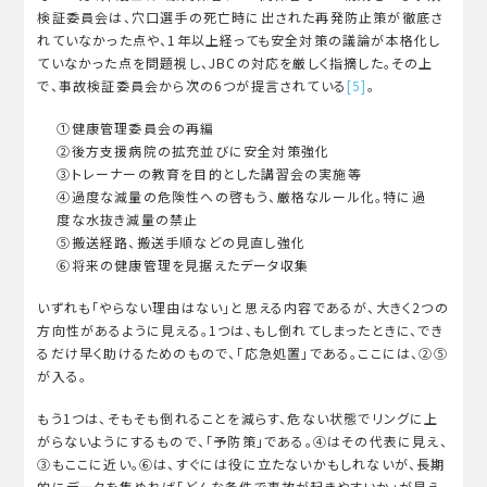
検証委員会は、穴口選手の死亡時に出された再発防止策が徹底さ
れていなかった点や、1年以上経っても安全対策の議論が本格化し
ていなかった点を問題視し、JBCの対応を厳しく指摘した。その上
で、事故検証委員会から次の6つが提言されている
[5]
。
①健康管理委員会の再編
②後方支援病院の拡充並びに安全対策強化
③トレーナーの教育を目的とした講習会の実施等
④過度な減量の危険性への啓もう、厳格なルール化。特に過
度な水抜き減量の禁止
⑤搬送経路、搬送手順などの見直し強化
⑥将来の健康管理を見据えたデータ収集
いずれも「やらない理由はない」と思える内容であるが、大きく2つの
方向性があるように見える。1つは、もし倒れてしまったときに、でき
るだけ早く助けるためのもので、「応急処置」である。ここには、②⑤
が入る。
もう1つは、そもそも倒れることを減らす、危ない状態でリングに上
がらないようにするもので、「予防策」である。④はその代表に見え、
③もここに近い。⑥は、すぐには役に立たないかもしれないが、長期
的にデータを集めれば「どんな条件で事故が起きやすいか」が見え