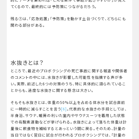
てくるので、最終的には予防策につながるだろう。
残る①は、「応急処置」「予防策」を動かす土台づくりで、どちらにも
関わる部分がある。
水抜きとは？
ところで、最近のプロボクシングの死亡事故に関する報道や関係者
のコメントの中には、水抜きが影響した可能性を指摘する声が多
い。実際、前述した6つの対策のうち、特に具体的に語られているこ
とからも、過度な水抜きに関する懸念は大きい。
そもそも水抜きとは、体重の50%以上を占める体水分を試合直前
に一時的に減らすことを言う
[6]
。代表的な水抜きの手段としては、
半身浴、サウナ、暖房の利いた室内やサウナスーツを着用した状態
での有酸素運動などが挙げられる。水抜きによって落ちた体重は計
量後に飲食物を補給するとあっという間に戻る。そのため、計量の
当日ではなく翌日に試合が行われるプロボクシングでは、「計量の