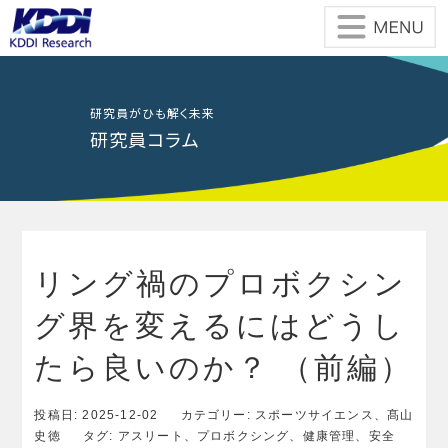
Skip
to
the
content
研究員がひも解く未来
研究員コラム
リング禍のプロボクシン
グ界を変えるにはどうし
たら良いのか？ （前編）
投稿日:
2025-12-02
カテゴリー:
スポーツサイエンス
、
髙山
史徳
タグ:
アスリート
、
プロボクシング
、
健康管理
、
安全