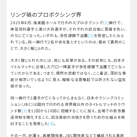
リング禍のプロボクシング界
2025年8月、後楽園ホールで行われたプロボクシング
[1]
興行で、
神足茂利選手と浦川大将選手が、それぞれの試合後に意識を失い、
のちに亡くなった。いずれも、急性硬膜下血腫
[2]
を発症したとみら
れている。同一興行で2名が命を落とすというのは、極めて異例のこ
とで、大きく報じられた。
大きく報じられたのには、他にも背景がある。その前年にも、日本タ
イトルマッチに出場した穴口一輝選手が急性硬膜下血腫で亡くなっ
ていたからである。つまり、偶然の悲劇ではなく、ここ最近、深刻な事
故が相次いでいるように見え、曖昧な注意喚起では許されない空気
感があった。
同一興行で2選手が亡くなってからまもなく、日本ボクシングコミッ
ション（JBC）は国内で行われる世界戦以外のタイトルマッチのラウ
ンド数
[3]
を12回から10回に短縮することに加え、会場での救急搬
送体制を強化すること、試合直前の水抜きを防ぐための仕組みを検
討することを発表した
[4]
。
その一方、弁護士、医療関係者、JBC関係者などで構成される事故