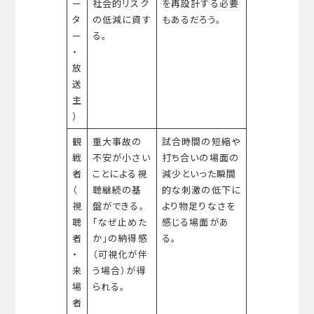
ー
社会的リスク
を再設計する必要
タ
の低減に資す
もあるだろう。
ー
る。
・
放
送
主
）
観
重大事故の
試合時間の短縮や
戦
不安が小さい
打ち合いの場面の
者
ことによる視
減少といった瞬間
（
聴継続の基
的な刺激の低下に
視
盤ができる。
より物足りなさを
聴
「なぜ止めた
感じる場面があ
者
か」の納得感
る。
・
（可視化が伴
来
う場合）が得
場
られる。
者