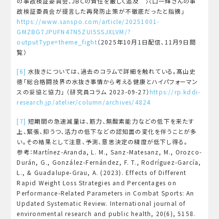
の事故検証委員会、JBCの責任を厳しく追及 穴口一輝さんの事
故検証委員会が提言した再発防止策が不徹底だったと指摘」
https://www.sanspo.com/article/20251001-
GMZBG7JPUFN47N5ZUI5SSJXLVM/?
outputType=theme_fight
（2025年10月1日配信、11月9日閲
覧）
[6]
水抜きについては、過去のコラムで詳細を触れている。髙山史
徳「総合格闘技界の水抜き事情から考える健康とハイパフォーマン
スの妥協と協力」 （研究員コラム 2023-09-27）
https://rp.kddi-
research.jp/atelier/column/archives/4824
[7]
短期間の急速減量は、筋力、無酸素能力などの低下を来たす
上、緊張、抑うつ、活力の低下などの認知面の変化を伴うことが多
い。その結果として注意、予測、意思決定の精度が低下し得る。
参考：Martínez-Aranda, L. M., Sanz-Matesanz, M., Orozco-
Durán, G., González-Fernández, F. T., Rodríguez-García,
L., & Guadalupe-Grau, A. (2023). Effects of Different
Rapid Weight Loss Strategies and Percentages on
Performance-Related Parameters in Combat Sports: An
Updated Systematic Review. International journal of
environmental research and public health, 20(6), 5158.