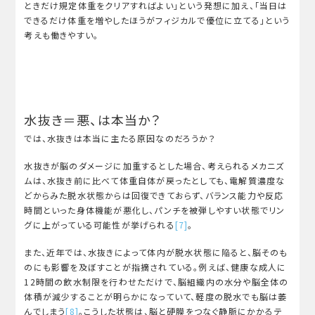
ときだけ規定体重をクリアすればよい」という発想に加え、「当日は
できるだけ体重を増やしたほうがフィジカルで優位に立てる」という
考えも働きやすい。
水抜き＝悪、は本当か？
では、水抜きは本当に主たる原因なのだろうか？
水抜きが脳のダメージに加重するとした場合、考えられるメカニズ
ムは、水抜き前に比べて体重自体が戻ったとしても、電解質濃度な
どからみた脱水状態からは回復できておらず、バランス能力や反応
時間といった身体機能が悪化し、パンチを被弾しやすい状態でリン
グに上がっている可能性が挙げられる
[7]
。
また、近年では、水抜きによって体内が脱水状態に陥ると、脳そのも
のにも影響を及ぼすことが指摘されている。例えば、健康な成人に
12時間の飲水制限を行わせただけで、脳組織内の水分や脳全体の
体積が減少することが明らかになっていて、軽度の脱水でも脳は萎
んでしまう
[8]
。こうした状態は、脳と硬膜をつなぐ静脈にかかるテ