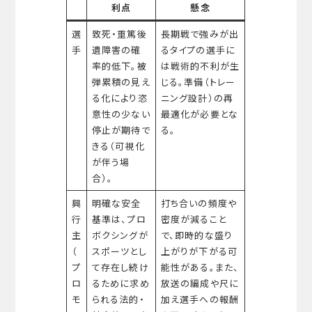
利点
懸念
選
致死・重篤後
長期戦で強みが出
手
遺障害の確
るタイプの選手に
率的低下。被
は戦術的不利が生
弾累積の見え
じる。準備（トレー
る化により恣
ニング設計）の再
意性の少ない
最適化が必要とな
停止が期待で
る。
きる（可視化
が伴う場
合）。
興
明確な安全
打ち合いの頻度や
行
基準は、プロ
密度が減ること
主
ボクシングが
で、即時的な盛り
（
スポーツとし
上がりが下がる可
プ
て存在し続け
能性がある。また、
ロ
るために求め
放送の編成や尺に
モ
られる法的・
加え選手への報酬