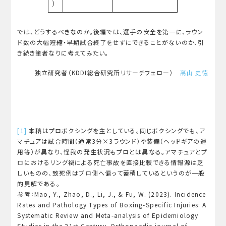
）
では、どうするべきなのか。後編では、選手の安全を第一に、ラウン
ド数の大幅短縮・早期試合終了をせずにできることがないのか、引
き続き筆者なりに考えてみたい。
独立研究者（KDDI総合研究所リサーチフェロー）
髙山 史徳
[1]
本稿はプロボクシングを主としている。同じボクシングでも、ア
マチュアは試合時間（通常3分×3ラウンド）や装備（ヘッドギアの運
用等）が異なり、怪我の発生状況もプロとは異なる。アマチュアとプ
ロにおけるリング禍による死亡事故を直接比較できる情報源は乏
しいものの、致死例はプロ側へ偏って蓄積しているというのが一般
的見解である。
参考：Mao, Y., Zhao, D., Li, J., & Fu, W. (2023). Incidence
Rates and Pathology Types of Boxing-Specific Injuries: A
Systematic Review and Meta-analysis of Epidemiology
Studies in the 21st Century. Orthopaedic journal of