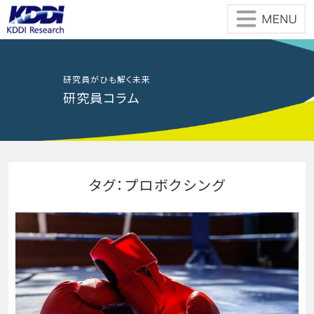
Skip
to
the
content
研究員がひも解く未来
研究員コラム
タグ：プロボクシング