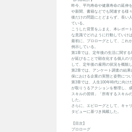
昨今、平均寿命や健康寿命の延伸
や新聞、書籍などでも関連する様
後だけの問題にとどまらず、長い
ている。
こうした背景をふまえ、本レポー
な意識でどのように行動していけ
最初に、プロローグとして、これ
例示している。
第1章では、定年後の生活に関する
が延びることで顕在化する個人の
して、定年後の雇用の状況を概観
第2章では、アンケート調査の結果
保における企業の実態と姿勢につ
第3章では、人生100年時代に向
が取りうるアクションを整理し、
スキルの習得」「所有するスキル
した。
さらに、エピローグとして、キャ
タビューに基づき掲載した。
【目次】
プロローグ