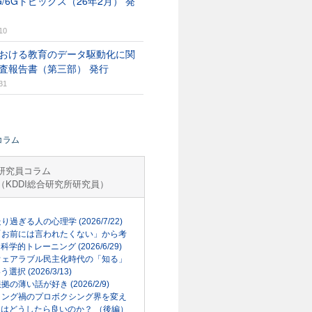
G/6Gトピックス（26年2月） 発
10
おける教育のデータ駆動化に関
査報告書（第三部） 発行
31
コラム
研究員コラム
（KDDI総合研究所研究員）
走り過ぎる人の心理学 (2026/7/22)
「お前には言われたくない」から考
科学的トレーニング (2026/6/29)
ウェアラブル民主化時代の「知る」
選択 (2026/3/13)
根拠の薄い話が好き (2026/2/9)
リング禍のプロボクシング界を変え
はどうしたら良いのか？ （後編）