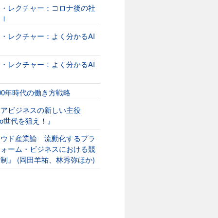
オ・レクチャー：コロナ後の社
ＡＩ
・レクチャー：よく分かるAI
２
・レクチャー：よく分かるAI
00年時代の働き方戦略
ニアビジネスの新しい主役
ako世代を狙え！』
ラウド産業論 流動化するプラ
フォーム・ビジネスにおける競
制』 (岡田羊祐、林秀弥ほか)