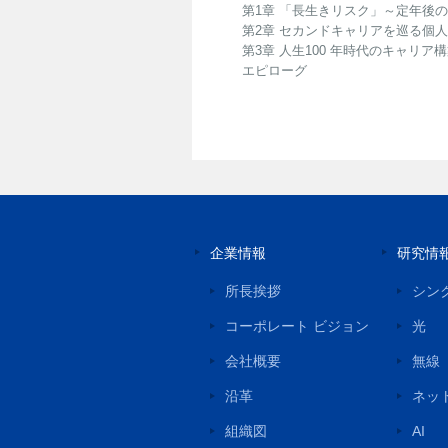
第1章 「長生きリスク」～定年後
第2章 セカンドキャリアを巡る個
第3章 人生100 年時代のキャリア
エピローグ
企業情報
研究情
所長挨拶
シン
コーポレート ビジョン
光
会社概要
無線
沿革
ネッ
組織図
AI