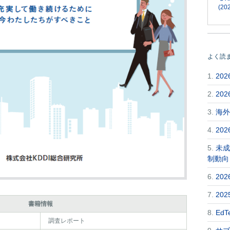
(202
よく読
1.
20
2.
20
3.
海外
4.
20
5.
未成
制動向
6.
20
7.
20
書籍情報
8.
Ed
調査レポート