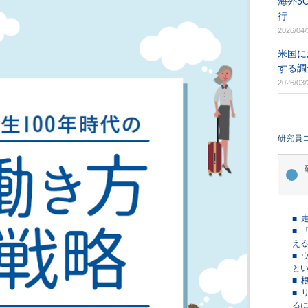
海外5
行
2026/04/
米国に
する調
2026/03/
研究員
■ 
■ 
える
■ 
という
■ 
■ 
るに