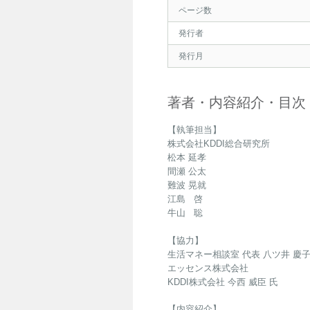
ページ数
発行者
発行月
著者・内容紹介・目次
【執筆担当】
株式会社KDDI総合研究所
松本 延孝
間瀬 公太
難波 晃就
江島 啓
牛山 聡
【協力】
生活マネー相談室 代表 八ツ井 慶子
エッセンス株式会社
KDDI株式会社 今西 威臣 氏
【内容紹介】