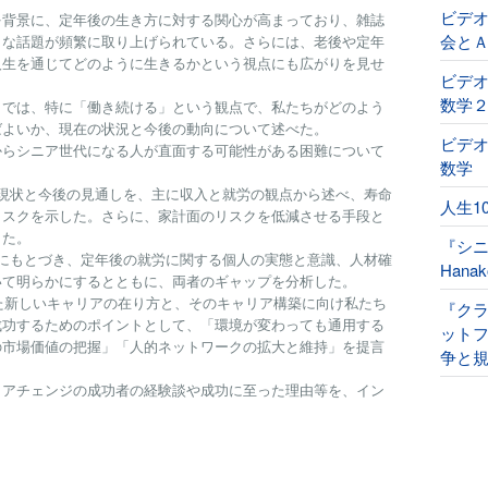
ビデ
を背景に、定年後の生き方に対する関心が高まっており、雑誌
会と
々な話題が頻繁に取り上げられている。さらには、老後や定年
人生を通じてどのように生きるかという視点にも広がりを見せ
ビデオ
数学
トでは、特に「働き続ける」という観点で、私たちがどのよう
ばよいか、現在の状況と今後の動向について述べた。
ビデオ
からシニア世代になる人が直面する可能性がある困難について
数学
現状と今後の見通しを、主に収入と就労の観点から述べ、寿命
人生1
リスクを示した。さらに、家計面のリスクを低減させる手段と
した。
『シ
にもとづき、定年後の就労に関する個人の実態と意識、人材確
Han
いて明らかにするとともに、両者のギャップを分析した。
けた新しいキャリアの在り方と、そのキャリア構築に向け私たち
『ク
成功するためのポイントとして、「環境が変わっても通用する
ット
の市場価値の把握」「人的ネットワークの拡大と維持」を提言
争と規
リアチェンジの成功者の経験談や成功に至った理由等を、イン