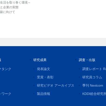
の生活を取り巻く環境～
人と企業の実態
構築に向けて
報
研究成果
調査・出版
クタンク
発表論文
調査レポート R
受賞・表彰
研究員コラム
研究ビデオ アーカイブス
季刊 Nextcom
トワーク
製品情報
KDDI総合研究