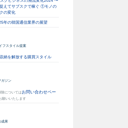
スクビジネスの潮流変化2024 〜
捉えてサブスクで稼ぐ ①モノの
クの変化
025年の韓国通信業界の展望
ライフスタイル提案
収納を解放する購買スタイル
マガジン
お問い合わせペー
解除については
お願いいたします
の成果