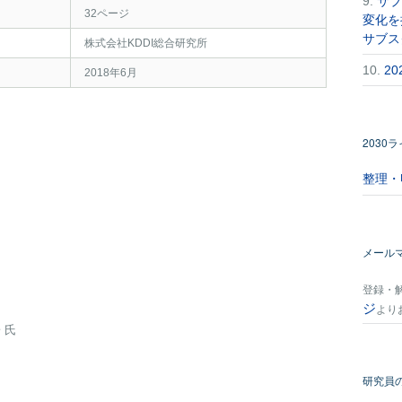
9.
サブ
32ページ
変化を
サブス
株式会社KDDI総合研究所
10.
2
2018年6月
2030
整理・
メール
登録・
ジ
より
 氏
研究員