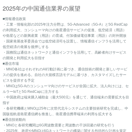
2025年の中国通信業界の展望
■情報通信政策
・工業・情報化部の2025年注力分野は、5G-Advanced（5G-A）と5G RedCap
の利用拡大、コンシューマ向けの衛星通信サービスの促進、低空経済（用語）
や衛星などの新興産業（用語）の育成、付加価値電信事業（用語）の対外開放
・国家発展改革委員会では低空経済司を設置し、情報通信インフラを活用して
低空経済の発展を後押しする
・国務院は通信ネットワークと通信インフラを活用して、高齢者向けサービス
の開発と利用拡大を目指す
■通信市場
・MNO各社はそれぞれのAI行動計画に基づき、通信技術の開発と新しいサービ
スの提供を進める。自社の大規模言語モデルに基づき、 カスタマイズしたサー
ビスを提供する予定
・MNOは5G-Aのコンシューマ向けのサービスが全国に拡大、法人向けには、セ
ルラーIoTと5G RedCapに注力する
・中国政府は端末購入補助金（最大500元）を通じて、通信端末の需要拡大を目
指す
・各研究機構とMNOは25年に次世代北斗システムの主要技術研究を完成し、中
国版低軌道衛星通信網を推進し、衛星通信携帯端末の利用を拡大する
■通信技術動向
・MNOと各研究機関は6G周波数需要と周波数の干渉回避の研究を行う
・2025年、政府やMNOは6Gネットワークの構築に関する包括的な計画を策定