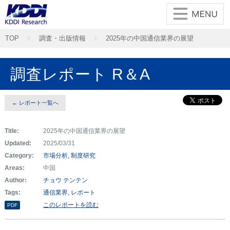
TOP
調査・出版情報
2025年の中国通信業界の展望
調査レポート R＆A
← レポート一覧へ
Title:
2025年の中国通信業界の展望
Updated:
2025/03/31
Category:
市場分析
制度研究
Areas:
中国
Author:
チョウ テンテン
Tags:
通信業界
レポート
このレポートを読む
PDF