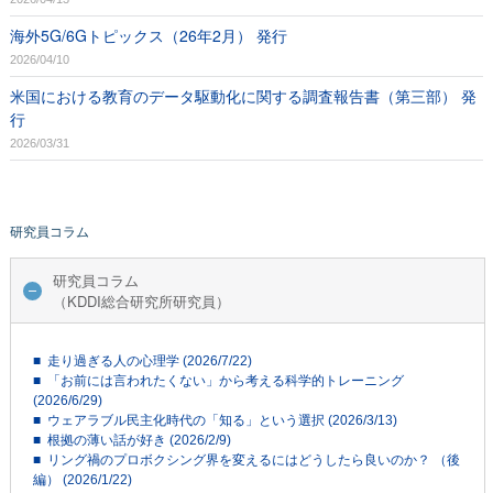
海外5G/6Gトピックス（26年2月） 発行
2026/04/10
米国における教育のデータ駆動化に関する調査報告書（第三部） 発
行
2026/03/31
研究員コラム
研究員コラム
（KDDI総合研究所研究員）
■ 走り過ぎる人の心理学 (2026/7/22)
■ 「お前には言われたくない」から考える科学的トレーニング
(2026/6/29)
■ ウェアラブル民主化時代の「知る」という選択 (2026/3/13)
■ 根拠の薄い話が好き (2026/2/9)
■ リング禍のプロボクシング界を変えるにはどうしたら良いのか？ （後
編） (2026/1/22)