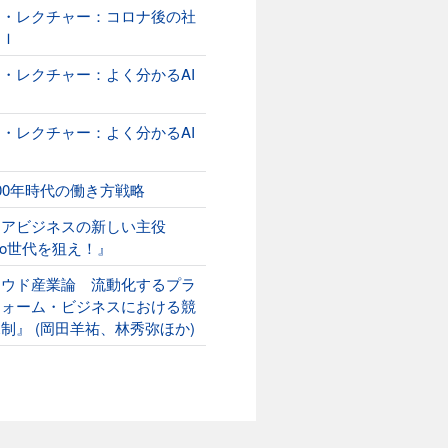
オ・レクチャー：コロナ後の社
ＡＩ
・レクチャー：よく分かるAI
２
・レクチャー：よく分かるAI
00年時代の働き方戦略
ニアビジネスの新しい主役
ako世代を狙え！』
ラウド産業論 流動化するプラ
フォーム・ビジネスにおける競
制』 (岡田羊祐、林秀弥ほか)