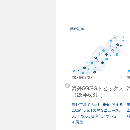
関連記事
2026/03/02
2026/07/22
2
ピックス
海外5G/6Gトピックス
海外5G/6Gトピックス
（25年12月/26年1
（26年5,6月）
月）
に関する
海外市場での5G、6Gに関する
ュース。米
2026年5,6月の主なニュース。
2
海外市場での5G、6Gに関する
e …
3GPPの6G標準化スケジュー
独
2025年12,2026年1月の主なニ
ル策定 …
ュース。大規模イベントでの
VIP …