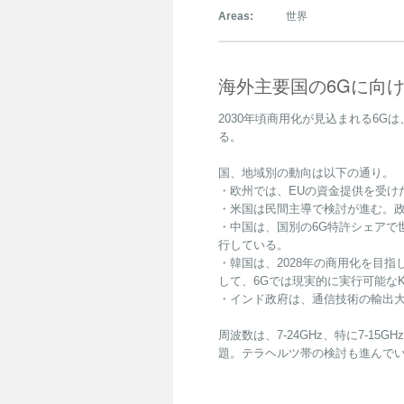
Areas:
世界
海外主要国の6Gに向
2030年頃商用化が見込まれる6
る。
国、地域別の動向は以下の通り。
・欧州では、EUの資金提供を受け
・米国は民間主導で検討が進む。政
・中国は、国別の6G特許シェアで
行している。
・韓国は、2028年の商用化を目指
して、6Gでは現実的に実行可能な
・インド政府は、通信技術の輸出
周波数は、7-24GHz、特に7-1
題。テラヘルツ帯の検討も進んでい