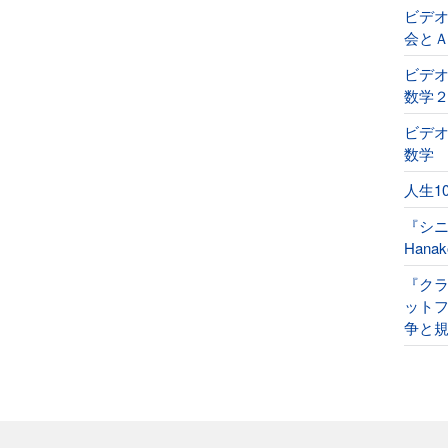
ビデ
会と
ビデオ
数学
ビデオ
数学
人生1
『シ
Han
『ク
ット
争と規