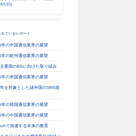
6/1/22)
まれているレポート
26年の中国通信業界の展望
26年の欧州通信業界の展望
主要国の6Gに向けた取り組み
26年の米国通信業界の展望
2026/07/22
2026/06/02
年を対象とした諸外国のSNS規
6Gトピックス
海外5G/6Gトピックス
海外5G/6Gトピ
月/26年1
（26年5,6月）
（26年3,4月）
26年の韓国通信業界の展望
海外市場での5G、6Gに関する
海外市場での5G、6Gに
25年の中国通信業界の展望
2026年5,6月の主なニュース。
2026年3,4月の主なニュ
5G、6Gに関する
3GPPの6G標準化スケジュー
独Vodafoneの5Gネット
2026年1月の主なニ
Techで加速する未来の教育
ル策定 …
…
模イベントでの