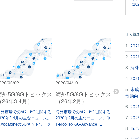
(202
よく読
1.
20
2.
20
3.
海外
4.
20
026/06/02
2026/04/10
2026/03/02
5.
未成
海外5G/6Gトピックス
海外5G/6Gトピックス
海外5G/
制動向
（26年3,4月）
（26年2月）
（25年12
月）
6.
20
海外市場での5G、6Gに関する
海外市場での5G、6Gに関する
7.
20
026年3,4月の主なニュース。
2026年2月の主なニュース。米
海外市場での
Vodafoneの5Gネットワーク
T-Mobileの5G-Advance …
2025年12,
8.
Ed
…
ュース。大規
VIP …