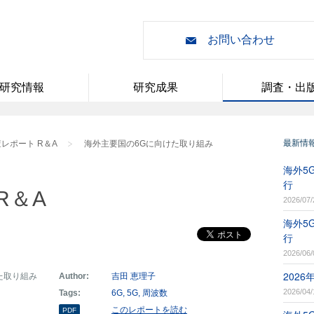
お問い合わせ
研究情報
研究成果
調査・出
最新情
レポート R＆A
海外主要国の6Gに向けた取り組み
海外5G
行
R＆A
2026/07/
海外5G
行
2026/06/
202
た取り組み
Author:
吉田 恵理子
2026/04/
Tags:
6G
5G
周波数
このレポートを読む
PDF