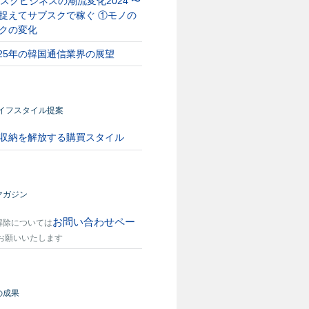
スクビジネスの潮流変化2024 〜
捉えてサブスクで稼ぐ ①モノの
クの変化
025年の韓国通信業界の展望
ライフスタイル提案
収納を解放する購買スタイル
マガジン
お問い合わせペー
解除については
お願いいたします
の成果