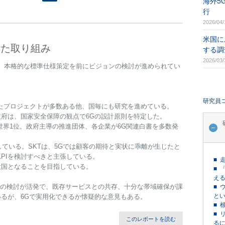
海外5
行
2026/04/
米国に
けた取り組み
する調
2026/03/
Gは、本格的な標準仕様策定を前にビジョンの検討が進められてい
研究員
たプロジェクトが多数ある他、国毎にも研究を進めている。
府は、国家安全保障の観点で6Gの設計原則を特定した。
世界1位。政府主導の推進団体、各企業が6G関連白書を多数発
している。SKTは、5Gでは顧客の期待と実状に乖離が生じたと
KPIを検討すべきと主張している。
■ 
大国となることを目指している。
■ 
える
5GHzの検討が活発で、既存サービスとの共存、十分な帯域確保が課
■ 
という
るが、6Gで実用化できるか懐疑的な意見もある。
■ 
■ 
このレポートを読む
るに