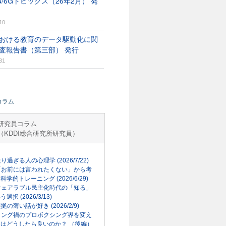
G/6Gトピックス（26年2月） 発
10
おける教育のデータ駆動化に関
査報告書（第三部） 発行
31
コラム
研究員コラム
（KDDI総合研究所研究員）
走り過ぎる人の心理学 (2026/7/22)
「お前には言われたくない」から考
科学的トレーニング (2026/6/29)
ウェアラブル民主化時代の「知る」
選択 (2026/3/13)
根拠の薄い話が好き (2026/2/9)
リング禍のプロボクシング界を変え
はどうしたら良いのか？ （後編）