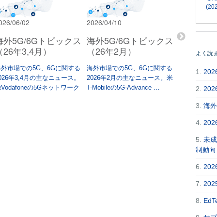
(202
026/06/02
2026/04/10
2026/03/02
海外5G/6Gトピックス
海外5G/6Gトピックス
海外5G/
（26年3,4月）
（26年2月）
（25年12
よく読
月）
海外市場での5G、6Gに関する
海外市場での5G、6Gに関する
1.
20
026年3,4月の主なニュース。
2026年2月の主なニュース。米
海外市場での
Vodafoneの5Gネットワーク
T-Mobileの5G-Advance …
2025年12,
2.
20
…
ュース。大規
3.
海外
VIP …
4.
20
5.
未成
制動向
6.
20
7.
20
8.
Ed