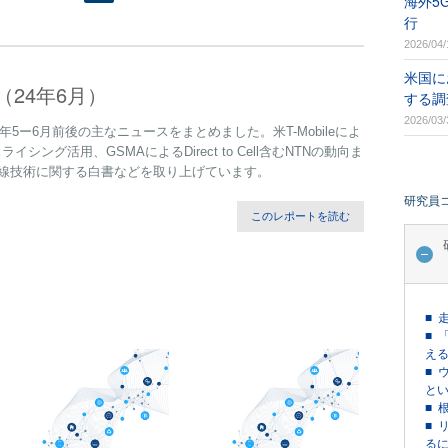
海外5
行
2026/04/
米国に
（24年6月）
する調
2026/03/
4年5ー6月前後の主なニュースをまとめました。米T-Mobileによ
ング活用、GSMAによるDirect to Cell含むNTNの動向ま
無線技術に関する白書などを取り上げています。
研究員
このレポートを読む
■ 
■ 
える
■ 
という
■ 
■ 
るに