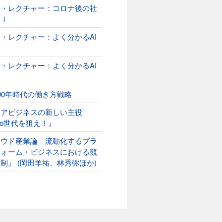
オ・レクチャー：コロナ後の社
ＡＩ
・レクチャー：よく分かるAI
２
・レクチャー：よく分かるAI
00年時代の働き方戦略
ニアビジネスの新しい主役
ako世代を狙え！』
ラウド産業論 流動化するプラ
フォーム・ビジネスにおける競
制』 (岡田羊祐、林秀弥ほか)