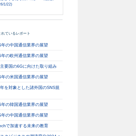
6/1/22)
2026/07/22
2026/06/02
6Gトピックス
海外5G/6Gトピックス
海外5G/6Gトピ
月/26年1
（26年5,6月）
（26年3,4月）
まれているレポート
海外市場での5G、6Gに関する
海外市場での5G、6Gに
26年の中国通信業界の展望
2026年5,6月の主なニュース。
2026年3,4月の主なニュ
5G、6Gに関する
3GPPの6G標準化スケジュー
独Vodafoneの5Gネット
2026年1月の主なニ
26年の欧州通信業界の展望
ル策定 …
…
模イベントでの
主要国の6Gに向けた取り組み
26年の米国通信業界の展望
年を対象とした諸外国のSNS規
26年の韓国通信業界の展望
25年の中国通信業界の展望
Techで加速する未来の教育