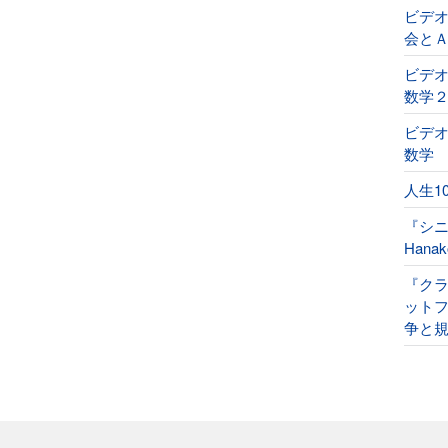
ビデ
会と
ビデオ
数学
ビデオ
数学
人生1
『シ
Han
『ク
ット
争と規