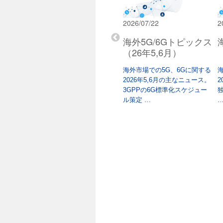
2026/03/02
2026/07/22
2
ピックス
海外5G/6Gトピックス
海外5G/6Gトピックス
（25年12月/26年1
（26年5,6月）
月）
に関する
海外市場での5G、6Gに関する
ュース。米
2026年5,6月の主なニュース。
2
海外市場での5G、6Gに関する
e …
3GPPの6G標準化スケジュー
独
2025年12,2026年1月の主なニ
ル策定 …
ュース。大規模イベントでの
VIP …