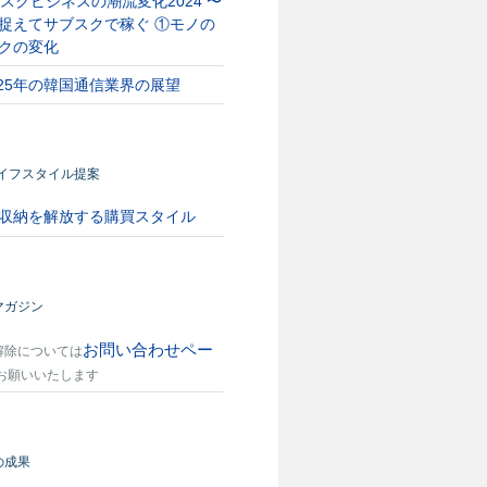
スクビジネスの潮流変化2024 〜
捉えてサブスクで稼ぐ ①モノの
クの変化
025年の韓国通信業界の展望
ライフスタイル提案
収納を解放する購買スタイル
マガジン
お問い合わせペー
解除については
お願いいたします
の成果