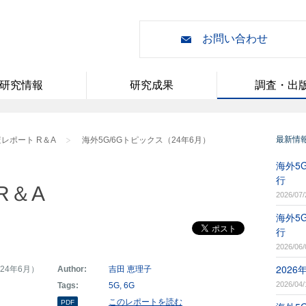
お問い合わせ
研究情報
研究成果
調査・出
最新情
レポート R＆A
海外5G/6Gトピックス（24年6月）
海外5G
行
R＆A
2026/07/
海外5G
行
2026/06/
202
24年6月）
Author:
吉田 恵理子
2026/04/
Tags:
5G
6G
このレポートを読む
PDF