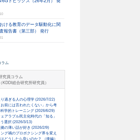
G/6Gトピックス（26年2月） 発
10
おける教育のデータ駆動化に関
査報告書（第三部） 発行
31
コラム
研究員コラム
（KDDI総合研究所研究員）
走り過ぎる人の心理学 (2026/7/22)
「お前には言われたくない」から考
科学的トレーニング (2026/6/29)
ウェアラブル民主化時代の「知る」
選択 (2026/3/13)
根拠の薄い話が好き (2026/2/9)
リング禍のプロボクシング界を変え
はどうしたら良いのか？ （後編）