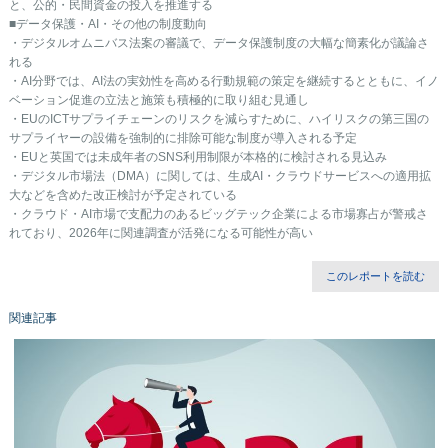
と、公的・民間資金の投入を推進する
■データ保護・AI・その他の制度動向
・デジタルオムニバス法案の審議で、データ保護制度の大幅な簡素化が議論さ
れる
・AI分野では、AI法の実効性を高める行動規範の策定を継続するとともに、イノ
ベーション促進の立法と施策も積極的に取り組む見通し
・EUのICTサプライチェーンのリスクを減らすために、ハイリスクの第三国の
サプライヤーの設備を強制的に排除可能な制度が導入される予定
・EUと英国では未成年者のSNS利用制限が本格的に検討される見込み
・デジタル市場法（DMA）に関しては、生成AI・クラウドサービスへの適用拡
大などを含めた改正検討が予定されている
・クラウド・AI市場で支配力のあるビッグテック企業による市場寡占が警戒さ
れており、2026年に関連調査が活発になる可能性が高い
このレポートを読む
関連記事