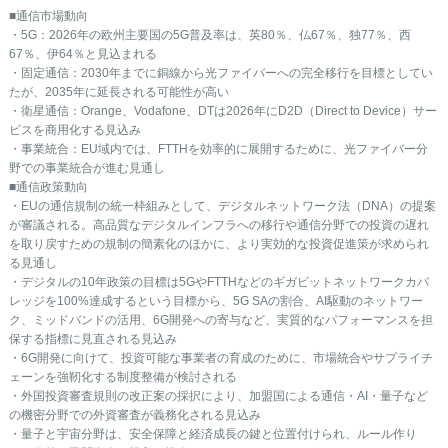
■通信市場動向
・5G：2026年の欧州主要国の5G普及率は、英80％、仏67％、独77％、西
67％、伊64％と見込まれる
・固定通信：2030年までに銅線から光ファイバーへの完全移行を目標としてい
たが、2035年に延長される可能性が高い
・衛星通信：Orange、Vodafone、DTは2026年にD2D（Direct to Device）サー
ビスを商用化する見込み
・事業統合：EU域内では、FTTHを効率的に展開するために、光ファイバー分
野での事業統合が進む見通し
■通信政策動向
・EUの通信規制の統一枠組みとして、デジタルネットワーク法（DNA）の提案
が審議される。高品質なデジタルインフラへの移行や通信分野での投資の遅れ
を取り戻すための規制の簡素化のほかに、より実効的な投資促進策が求められ
る見通し
・デジタルの10年政策の目標は5GやFTTHなどのギガビットネットワークカバ
レッジを100%達成するという目標から、5G SAの割合、AI駆動の ネットワー
ク、ミッドバンドの活用、6G開発への寄与など、実質的なパフォーマンスを担
保する指標に見直される見込み
・6G開発に向けて、投資可能な事業者の育成のために、市場統合やサプライチ
ェーンを強靭化する制度整備が検討される
・外国投資審査規則の改正案の採択により、加盟国による通信・AI・量子など
の機密分野での外資審査が義務化される見込み
・量子と宇宙分野は、安全保障と経済成長の鍵と位置付けられ、ルール作り