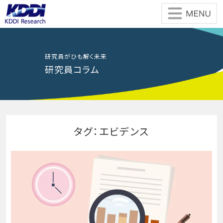
Skip
to
the
content
研究員がひも解く未来
研究員コラム
タグ：エビデンス