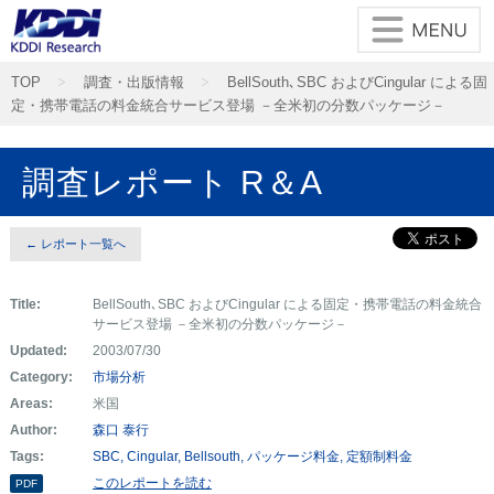
TOP
調査・出版情報
BellSouth､SBC およびCingular による固
定・携帯電話の料金統合サービス登場 －全米初の分数パッケージ－
調査レポート R＆A
← レポート一覧へ
Title:
BellSouth､SBC およびCingular による固定・携帯電話の料金統合
サービス登場 －全米初の分数パッケージ－
Updated:
2003/07/30
Category:
市場分析
Areas:
米国
Author:
森口 泰行
Tags:
SBC
Cingular
Bellsouth
パッケージ料金
定額制料金
このレポートを読む
PDF