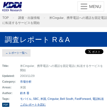
TOP
調査・出版情報
米Cingular、携帯電話への通話を固定電話
に転送するサービスを開始
調査レポート R＆A
← レポート一覧へ
Title:
米Cingular、携帯電話への通話を固定電話に転送するサービスを
開始
Updated:
2003/11/29
Category:
市場分析
Areas:
米国
Author:
鈴木 香
Tags:
モバイル
SBC
米国
Cingular
Bell South
FastForward
電話転送
このレポートを読む
PDF