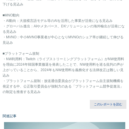
下げる見込み
■MNO動向
・AI動向：大規模言語モデル等のAIを活用した事業が活発になる見込み
・グローバル進出：AIやメタバース、DXソリューションの海外輸出が活発にな
る見込み
・MVNO：中小MVNO事業者が中心となりMVNOのシェア率が継続して伸びる
見込み
■プラットフォーム規制
・NW利用料：Twitch（ライブストリーミングプラットフォーム）がNW使用料
を理由に2024年韓国事業撤退を発表したことで、NW使用料を巡る批判の声が
上がっていることから、2024年もNW使用料を義務化する法律改正は難しい見
込み
・プラットフォーム規制：放送通信委員会がプラットフォーム自主規制機構を
発足する中、公正取引委員会が強制力のある「プラットフォーム競争促進法」
の制定を推進する見込み
このレポートを読む
関連記事