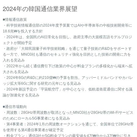
2024年の韓国通信業界展望
■情報通信政策
・科学技術情報通信部の2024年度予算案ではAIや半導体等の中核技術開発等に
18.6兆₩を投入する方針
・2024年は、全国民のAI日常化を目指し、政府主導の大規模言語モデルプロジ
ェクトが開始予定
・政府が「大韓民国量子科学技術戦略」を通じて量子技術のR&Dをサポートす
る一方で、MNO3社も通信のセキュリティ強化を目的とした技術の開発に力を
入れる見込み
・2022年から続く通信費引下げ政策の中心が料金プランの多様化から端末へ拡
大される見込み
・2024年6GのR&Dに約210億₩の予算を割当。アッパーミドルバンドやカバレ
ッジ拡大等6Gに関する研究の元年になる見込み
・2024年新設予定の「宇宙航空庁」が中心となり、低軌道衛星通信に関する議
論が加速化する見込み
■通信市場動向
・周波数：28GHz帯周波数が取消となったMNO3社が28GHz帯のWi-Fiサービス
のためにローカル5G事業者になる見込み
・第4事業者：2024年1月の周波数オークションを通じて、全国単位で28GHz帯
を使用する第4通信事業者が確定予定
・料金プラン：通信3社が5G料金プランの最安値を4万₩台から3万₩台に引き