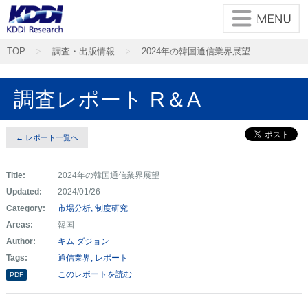
TOP
調査・出版情報
2024年の韓国通信業界展望
調査レポート R＆A
← レポート一覧へ
Title:
2024年の韓国通信業界展望
Updated:
2024/01/26
Category:
市場分析
制度研究
Areas:
韓国
Author:
キム ダジョン
Tags:
通信業界
レポート
このレポートを読む
PDF