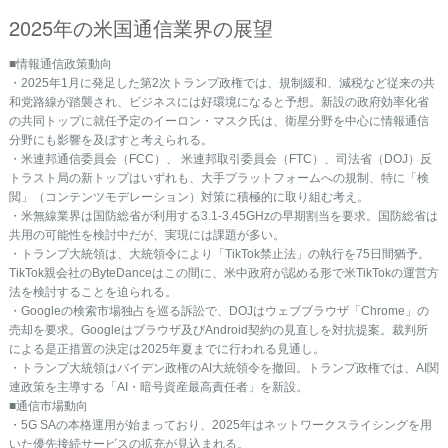
2025年の米国通信業界の展望
■情報通信政策動向
・2025年1月に発足した第2次トランプ政権では、規制緩和、減税など従来の共
和党路線が踏襲され、ビジネスには好環境になると予想。 新設の政府効率化省
の共同トップに就任予定のイーロン・マスク氏は、衛星分野を中心に情報通信
分野にも影響を及ぼすと考えられる。
・米連邦通信委員会（FCC）、 米連邦取引委員会（FTC）、司法省（DOJ）反
トラスト局の新トップはいずれも、大手プラットフォーム への規制、特に「検
閲」（コンテンツモデレーション）対策に積極的に取り組む考え。
・米無線業界は国防総省が利用する3.1-3.45GHzの早期割当を要求。国防総省は
共用の可能性を検討中だが、実現には課題が多い。
・トランプ大統領は、大統領令により「TikTok禁止法」の執行を75日間猶予。
TikTok親会社のByteDanceはこの間に、米中政府が認める形で米TikTokの運営方
法を検討することを迫られる。
・Googleの検索市場独占を巡る訴訟で、DOJはウェブブラウザ「Chrome」の
売却を要求。Googleはブラウザ及びAndroid契約の見直しを対抗提案。裁判所
による是正措置の決定は2025年夏までに行われる見通し。
・トランプ大統領はバイデン政権のAI大統領令を撤回。トランプ政権では、AI関
連政策を主導する「AI・暗号資産最高責任者」を新設。
■通信市場動向
・5G SAの本格運用が始まっており、2025年はネットワークスライシングを用
いた優先接続サービスの拡充が見込まれる。