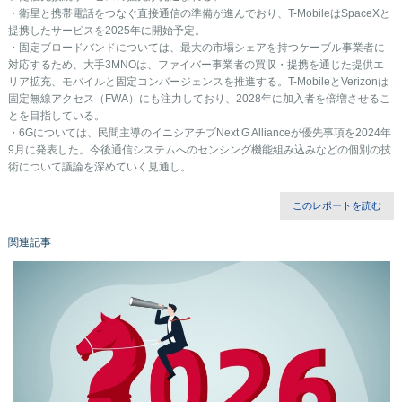
・衛星と携帯電話をつなぐ直接通信の準備が進んでおり、T-MobileはSpaceXと
提携したサービスを2025年に開始予定。
・固定ブロードバンドについては、最大の市場シェアを持つケーブル事業者に
対応するため、大手3MNOは、ファイバー事業者の買収・提携を 通じた提供エ
リア拡充、モバイルと固定コンバージェンスを推進する。T-MobileとVerizonは
固定無線アクセス（FWA）にも注力しており、 2028年に加入者を倍増させるこ
とを目指している。
・6Gについては、民間主導のイニシアチブNext G Allianceが優先事項を2024年
9月に発表した。今後通信システムへのセンシング機能 組み込みなどの個別の技
術について議論を深めていく見通し。
このレポートを読む
関連記事