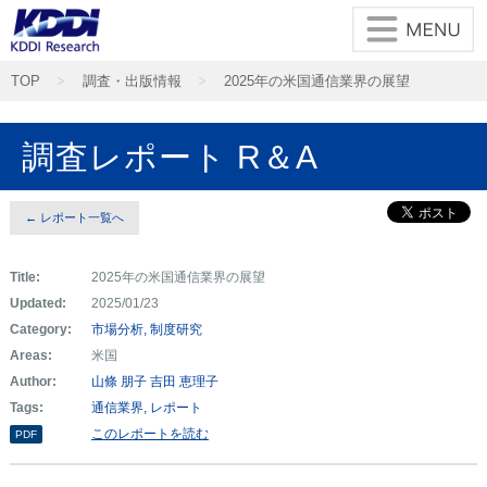
TOP
調査・出版情報
2025年の米国通信業界の展望
調査レポート R＆A
← レポート一覧へ
Title:
2025年の米国通信業界の展望
Updated:
2025/01/23
Category:
市場分析
制度研究
Areas:
米国
Author:
山條 朋子
吉田 恵理子
Tags:
通信業界
レポート
このレポートを読む
PDF