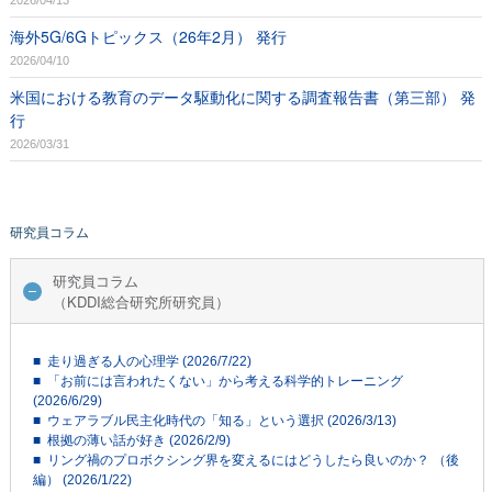
海外5G/6Gトピックス（26年2月） 発行
2026/04/10
米国における教育のデータ駆動化に関する調査報告書（第三部） 発
行
2026/03/31
研究員コラム
研究員コラム
（KDDI総合研究所研究員）
■ 走り過ぎる人の心理学 (2026/7/22)
■ 「お前には言われたくない」から考える科学的トレーニング
(2026/6/29)
■ ウェアラブル民主化時代の「知る」という選択 (2026/3/13)
■ 根拠の薄い話が好き (2026/2/9)
■ リング禍のプロボクシング界を変えるにはどうしたら良いのか？ （後
編） (2026/1/22)