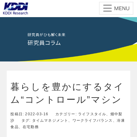
Skip
to
the
content
研究員がひも解く未来
研究員コラム
暮らしを豊かにするタイ
ム“コントロール”マシン
投稿日:
2022-03-16
カテゴリー:
ライフスタイル
、
畑中梨
沙
タグ:
タイムマネジメント
、
ワークライフバランス
、
冷凍
食品
、
在宅勤務