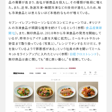
品の需要が高まり、各社が新商品を投入し、その種類が格段に増え
た。また、近年、急速冷凍・瞬間冷凍などの技術が進化したため、味
も冷凍食品とは思えないほど本格的なものが増えている。
セブン-イレブンやローソンなどのコンビニチェーンでは、オリジナ
ルの冷凍食品が順調な推移を続けているという（参照：
食品産業新
聞社
）。また、無印良品は、2018年から冷凍食品の発売を開始して
いるが、昨年からアイテム数を大幅に拡充し、ミールキットやカット
野菜まで取り扱っている（写真１）。「レンジでチンするだけだと、手
を抜いているようで罪悪感がある」という社員の声を聞いてミール
キットをラインアップに入れたといい（参照：
日経クロストレンド
）、
無印良品は食に関しても“感じ良い暮らし”を提案している。