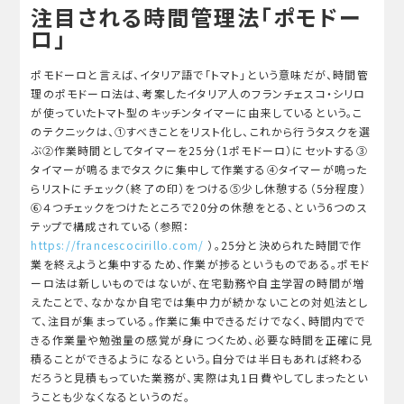
注目される時間管理法「ポモドー
ロ」
ポモドーロと言えば、イタリア語で「トマト」という意味だが、時間管
理のポモドーロ法は、考案したイタリア人のフランチェスコ・シリロ
が使っていたトマト型のキッチンタイマーに由来しているという。こ
のテクニックは、①すべきことをリスト化し、これから行うタスクを選
ぶ②作業時間としてタイマーを25分（1ポモドーロ）にセットする③
タイマーが鳴るまでタスクに集中して作業する④タイマーが鳴った
らリストにチェック（終了の印）をつける⑤少し休憩する（5分程度）
⑥４つチェックをつけたところで20分の休憩をとる、という6つのス
テップで構成されている（参照：
https://
francescocirillo.com
/
）。25分と決められた時間で作
業を終えようと集中するため、作業が捗るというものである。ポモド
ーロ法は新しいものではないが、在宅勤務や自主学習の時間が増
えたことで、なかなか自宅では集中力が続かないことの対処法とし
て、注目が集まっている。作業に集中できるだけでなく、時間内でで
きる作業量や勉強量の感覚が身につくため、必要な時間を正確に見
積ることができるようになるという。自分では半日もあれば終わる
だろうと見積もっていた業務が、実際は丸1日費やしてしまったとい
うことも少なくなるというのだ。