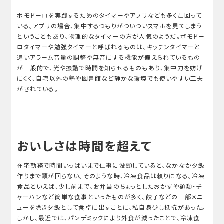
ポモドーロを実践するためのタイマーやアプリなども多く出回って
いる。アプリの場合、集中するつもりがついついスマホを見てしまう
ということもあり、物理的なタイマーの方が人気のようだ。ポモドー
ロタイマーや勉強タイマーと呼ばれるものは、キッチンタイマーと
違いアラーム音量の調整や無音にする機能が備えられているもの
が一般的で、光や振動で時間を知らせるものもあり、集中力を妨げ
にくく、自宅以外の塾や図書館など静かな環境でも使いやすい工夫
がされている。
おいしさは時間を超えて
在宅勤務で時間いっぱいまで仕事に没頭していると、なかなか夕飯
作りまで頭が回らない。そのような時、冷凍食品は頼りになる。冷凍
食品といえば、少し前まで、お弁当のちょっとしたおかずや麺類・チ
ャーハンなど簡単な食事といったものが多く、餃子などの一部メニ
ューを除き夕飯として食卓に出すことに、私自身少し抵抗があった。
しかし、最近では、パンデミックにより外食が減ったことで、冷凍食