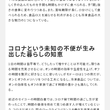
しく手の込んだものを手間も時間もかけずに食べられる、手「間」抜
きの食事に変わりつつある。また、賞味期限が長く、小分けにして食
べられるため、食品ロスを減らせる利点があることも冷凍食品の大
きな魅力の1つになっている。
コロナという未知の不便が生み
出した暮らしの知恵
1日の時間は皆平等で、どうしたって増やすことは不可能だ。限りあ
る時間を充実させるには、オンの時間の効率や生産性を上げ、オフ
の時間を贅沢に好きなことに使いたい。ポモドーロは1つの例だが、
オンとオフのメリハリをつける工夫になるし、冷凍食品については、
オンの効率性もオフの家族で過ごす時間の豊かさも満たしてくれ
る。
前述のセイコーの時間白書では、コロナ禍で時間の過ごし方が変
わったことで、時間の価値を改めて見つめ直す人が増えているとい
う。コロナ以前より、国のワークライフバランスや働き方改革の推進