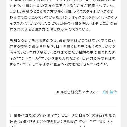
もあり、仕事と生活の両方を充実させる生き方が模索されていた。
しかし、実際のところ働き方や働く時間、ライフスタイルが大きく変
わるまでには至っていなかった。パンデミックにより奇しくも大きくラ
イフスタイルが変化したことで、自分の時間が増え、仕事と生活の両
方を充実させる生き方に現実味が帯びてきている。
未知なる災いを克服するのは、最新技術ばかりではない。すでに存
在する技術の組み合わせや、日々の暮らしの中にもそのきっかけが
潜んでいる。コロナ禍というこれまでにない制約の中に生まれたタ
イム“コントロール”マシンを取り入れながら、自律的に時間管理を
することで、少しでも仕事と生活の両方を充実させていきたい。
KDDI総合研究所アナリスト
畑中梨沙
投
主要各国の取り組み――量子コンピュータは
自らの「居場所」を見つ
稿
けることができる未来
社会・経済・世界をどう変えるか（連載最終
へ