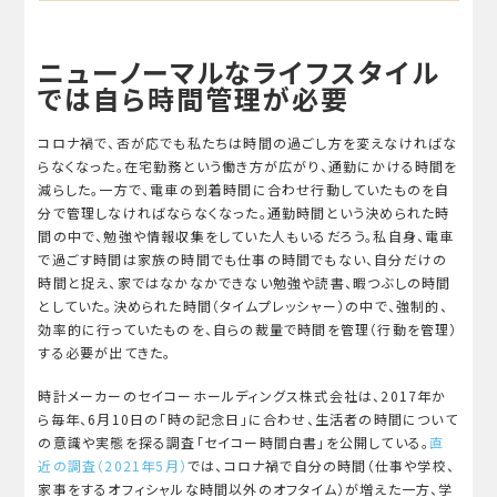
ニューノーマルなライフスタイル
では自ら時間管理が必要
コロナ禍で、否が応でも私たちは時間の過ごし方を変えなければな
らなくなった。在宅勤務という働き方が広がり、通勤にかける時間を
減らした。一方で、電車の到着時間に合わせ行動していたものを自
分で管理しなければならなくなった。通勤時間という決められた時
間の中で、勉強や情報収集をしていた人もいるだろう。私自身、電車
で過ごす時間は家族の時間でも仕事の時間でもない、自分だけの
時間と捉え、家ではなかなかできない勉強や読書、暇つぶしの時間
としていた。決められた時間（タイムプレッシャー）の中で、強制的、
効率的に行っていたものを、自らの裁量で時間を管理（行動を管理）
する必要が出てきた。
時計メーカーのセイコーホールディングス株式会社は、2017年か
ら毎年、6月10日の「時の記念日」に合わせ、生活者の時間について
の意識や実態を探る調査「セイコー時間白書」を公開している。
直
近の調査（
2021
年5月）
では、コロナ禍で自分の時間（仕事や学校、
家事をするオフィシャルな時間以外のオフタイム）が増えた一方、学