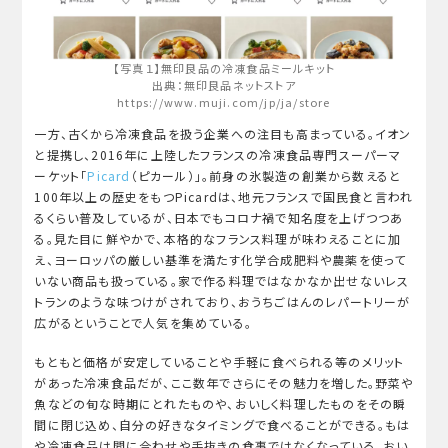
【写真１】無印良品の冷凍食品ミールキット
出典：無印良品ネットストア
https://www.muji.com/jp/ja/store
一方、古くから冷凍食品を扱う企業への注目も高まっている。イオン
と提携し、2016年に上陸したフランスの冷凍食品専門スーパーマ
ーケット「
Picard
（ピカール）」。前身の氷製造の創業から数えると
100年以上の歴史をもつPicardは、地元フランスで国民食と言われ
るくらい普及しているが、日本でもコロナ禍で知名度を上げつつあ
る。見た目に鮮やかで、本格的なフランス料理が味わえることに加
え、ヨーロッパの厳しい基準を満たす化学合成肥料や農薬を使って
いない商品も扱っている。家で作る料理ではなかなか出せないレス
トランのような味つけがされており、おうちごはんのレパートリーが
広がるということで人気を集めている。
もともと価格が安定していることや手軽に食べられる等のメリット
があった冷凍食品だが、ここ数年でさらにその魅力を増した。野菜や
魚などの旬な時期にとれたものや、おいしく料理したものをその瞬
間に閉じ込め、自分の好きなタイミングで食べることができる。もは
や冷凍食品は間に合わせや手抜きの食事ではなくなっている。おい