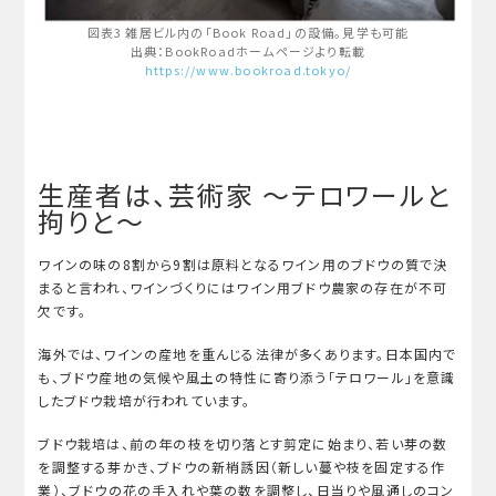
図表3 雑居ビル内の「Book Road」の設備。見学も可能
出典：BookRoadホームページより転載
https://www.bookroad.tokyo/
生産者は、芸術家 ～テロワールと
拘りと～
ワインの味の8割から9割は原料となるワイン用のブドウの質で決
まると言われ、ワインづくりにはワイン用ブドウ農家の存在が不可
欠です。
海外では、ワインの産地を重んじる法律が多くあります。日本国内で
も、ブドウ産地の気候や風土の特性に寄り添う「テロワール」を意識
したブドウ栽培が行われています。
ブドウ栽培は、前の年の枝を切り落とす剪定に始まり、若い芽の数
を調整する芽かき、ブドウの新梢誘因（新しい蔓や枝を固定する作
業）、ブドウの花の手入れや葉の数を調整し、日当りや風通しのコン