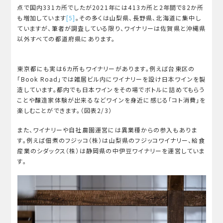
点で国内331カ所でしたが2021年には413カ所と2年間で82か所
も増加しています
[5]
。その多くは山梨県、長野県、北海道に集中し
ていますが、筆者が調査している限り、ワイナリーは佐賀県と沖縄県
以外すべての都道府県にあります。
東京都にも実は6カ所もワイナリーがあります。例えば台東区の
「Book Road」では雑居ビル内にワイナリーを設け日本ワインを製
造しています。都内でも日本ワインをその場でボトルに詰めてもらう
ことや醸造家体験が出来るなどワインを身近に感じる「コト消費」を
楽しむことができます。（図表2/3）
また、ワイナリーや自社農園運営には異業種からの参入もありま
す。例えば佃煮のフジッコ（株）は山梨県のフジッコワイナリー、給食
産業のシダックス（株）は静岡県の中伊豆ワイナリーを運営していま
す。