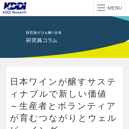
Skip
to
the
content
研究員がひも解く未来
研究員コラム
日本ワインが醸すサステ
ィナブルで新しい価値
～生産者とボランティア
が育むつながりとウェル