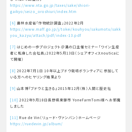
https://www.nta.go.jp/taxes/sake/shiori-
gaikyo/seizo_oroshiuri/index.htm
[6]
農林水産省「作物統計調査」2022年2月
https://www.maff.go.jp/j/tokei/kouhyou/sakumotu/sakk
you_kazyu/attach/pdf/index-13.pdf
[7]
はじめの一歩プロジェクト＠溝の口主催セミナー「ワイン生産
者に転身した会社員」2022年5月13日（シェアオフィスnouticaに
て開催）
[8]
2022年7月1日 10年以上ブドウ栽培ボランティアに参加して
いる方へのヒヤリング結果より
[9]
山本博『ブドウと生きる』2015年12月（株）人間と歴史社
[10]
2022年9月18日長野県東御市 YoneFarmTomi様へお邪魔
しました
[11]
Rue de Vin（リュード・ヴァンバン）ホームページ
https://ruedevin.jp/album/