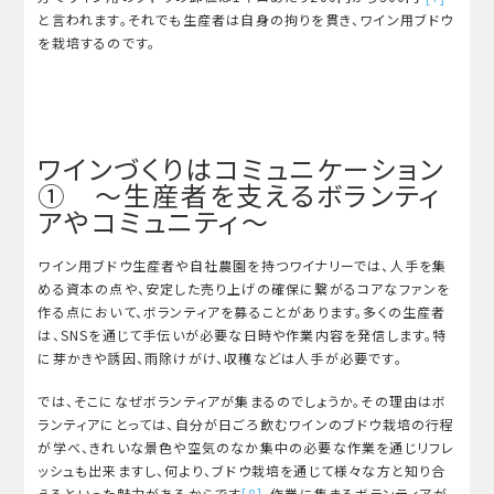
と言われます。それでも生産者は自身の拘りを貫き、ワイン用ブドウ
を栽培するのです。
ワインづくりはコミュニケーション
① ～生産者を支えるボランティ
アやコミュニティ～
ワイン用ブドウ生産者や自社農園を持つワイナリーでは、人手を集
める資本の点や、安定した売り上げの確保に繋がるコアなファンを
作る点において、ボランティアを募ることがあります。多くの生産者
は、SNSを通じて手伝いが必要な日時や作業内容を発信します。特
に芽かきや誘因、雨除けがけ、収穫などは人手が必要です。
では、そこになぜボランティアが集まるのでしょうか。その理由はボ
ランティアにとっては、自分が日ごろ飲むワインのブドウ栽培の行程
が学べ、きれいな景色や空気のなか集中の必要な作業を通じリフレ
ッシュも出来ますし、何より、ブドウ栽培を通じて様々な方と知り合
えるといった魅力があるからです
[8]
。作業に集まるボランティアが