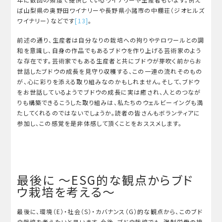
ば山梨県の奥野田ワイナリーや長野県小諸市の中棚荘（ジオヒルズ
ワイナリー）などです
[13]
。
前述の通り、生産者は自分なりの栽培への拘りやテロワールとの調
和を意識し、自身の作品でもあるブドウを作り上げる芸術家のよう
な存在です。芸術家でもある生産者と共にブドウが芽吹く前からお
世話したブドウの成長を見守り収穫する、この一連の流れそのもの
が、心に彩りを添える取り組みなのかもしれません。そして、ブドウ
をお世話しているようでブドウの成長に実は癒され、人とのつなが
りも構築できるこうした取り組みは、私たちのウェルビーイングも満
たしてくれるのではないでしょうか。読者の皆さんもボランティアに
参加し、この感覚を是非体感して頂くことをおススメします。
最後に ～ESG的な観点からブド
ウ栽培を考える～
最後に、環境（E）・社会（S）・カバナンス（G）的な観点から、このブド
ウ栽培を考えたいと思います。今後、ブドウ栽培でも、強制労働の排