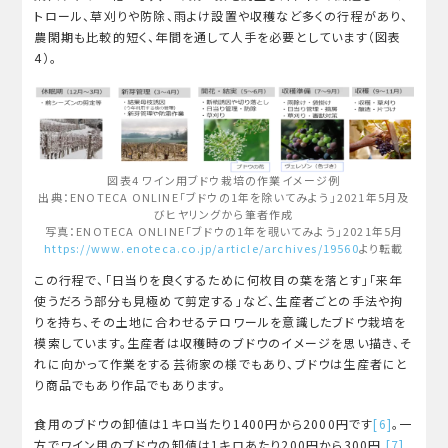
トロール、草刈りや防除、雨よけ設置や収穫など多くの行程があり、
農閑期も比較的短く、年間を通して人手を必要としています（図表
4）。
図表4 ワイン用ブドウ栽培の作業イメージ例
出典：ENOTECA ONLINE「ブドウの1年を除いてみよう」2021年5月及
びヒヤリングから筆者作成
写真：ENOTECA ONLINE「ブドウの1年を覗いてみよう」2021年5月
https://www.enoteca.co.jp/article/archives/19560
より転載
この行程で、「日当りを良くするために何枚目の葉を落とす」「来年
使うだろう部分も見極めて剪定する」など、生産者ごとの手法や拘
りを持ち、その土地に合わせるテロワールを意識したブドウ栽培を
模索しています。生産者は収穫時のブドウのイメージを思い描き、そ
れに向かって作業をする芸術家の様でもあり、ブドウは生産者にと
り商品でもあり作品でもあります。
食用のブドウの卸値は1キロ当たり1400円から2000円です
[6]
。一
方でワイン用のブドウの卸値は1キロあたり200円から300円
[7]