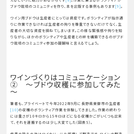
ブドウ栽培のコミュニティを作り、本を出版する事例もあります
[9]
。
ワイン用ブドウは生産者にとっては資産です。ボランティアが指示通
りに作業できなければ生産者の拘りを尊重できないだけでなく、生
産者の大切な資産を損ねてしまいます。この様な緊張感や拘りを知
りながら、ほかのボランティアや生産者との絆を構築できるのがブド
ウ栽培のコミュニティ参加の醍醐味と言えるでしょう。
ワインづくりはコミュニケーション
② ～ブドウ収穫に参加してみた
～
筆者も、プライベートで今年2022年9月に長野県東御市の生産者
[10]
の収穫のボランティア作業を体験してきました。作業の終わり
には重さが10キロから15キロほどになる収穫かごがいくつも出来
て、それを運搬するのは少し大変でした（図表5）。
病果の除去の後はワイナリーにお邪魔して醸造です。ワインの醸造