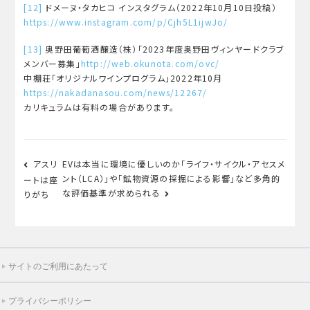
[12]
ドメーヌ・タカヒコ インスタグラム（2022年10月10日投稿）
https://www.instagram.com/p/Cjh5L1ijwJo/
[13]
奥野田葡萄酒醸造（株）「2023年度奥野田ヴィンヤードクラブ
メンバー募集」
http://web.okunota.com/ovc/
中棚荘「オリジナルワインプログラム」2022年10月
https://nakadanasou.com/news/12267/
カリキュラムは有料の場合があります。
投
アスリ
EVは本当に環境に優しいのか「ライフ・サイクル・アセスメ
稿
ント（LCA）」や「鉱物資源の採掘による影響」など多角的
ートは座
ナ
な評価基準が求められる
りがち
ビ
ゲ
ー
サイトのご利用にあたって
シ
ョ
プライバシーポリシー