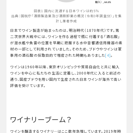
図表1 国内に流通する日本ワインは約5％
出典：国税庁「酒類製造業及び酒類卸業の概況（令和3年調査分）」を集
計し筆者作成
日本でワイン製造が始まったのは、明治時代（1870年代）です。第
二次世界大戦中には、ワインを作る過程で瓶に付着する「酒石酸」
が潜水艦や魚雷の位置を早期に把握する水中音響通信用機器の素
材の一部として利用されていました。そのため、ブドウやワインは軍
事用の酒石酸の採取目的で増産された時期もありました
[4]
。
ワインは1960年以降、東京オリンピックや貿易自由化と共に輸入
ワインを中心に私たちの生活に定着し、2000年代に入ると前述の
通り、国産ブドウを用い国内で生産された日本ワインが海外で高い
評価を受けています。
ワイナリーブーム？
ワインを醸造するワイナリ―はここ数年急増しています。2019年時