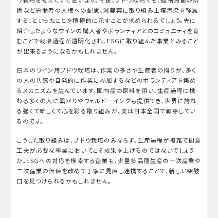
除など労働者の人権への配慮、減農薬に取り組み土壌汚染を軽減
する、といったことを積極的に示すことが求められるでしょう。先に
紹介したようなワインの購入者やボランティアとのコミュニティを育
むことで栽培過程が透明化され、ESGに取り組んだ事業とみること
が出来るようになるかもしれません。
日本のワイン用ブドウ栽培は、作業の多さや生産者の拘りが、多く
の人の共感や自発的に作業に参加するなどのボランティアを集め
るメカニズムを生んでいます。国内産の原料を用い、生産過程に携
わる多くの人に繋がりやウェルビーイングも提供でき、世界に誇れ
る強くて新しくて心を彩る取り組みが、実は日本全国で萌芽してい
るのです。
こうした取り組みは、ブドウ栽培のみならず、生産過程が複雑で創意
工夫が必要な事業においてこそ成果を上げるのではないでしょう
か。ESGへの対応を模索する企業も、少量多品種生産の一次産業や
二次産業の価値を改めて丁寧に見直し連携することで、新しい突破
口を見つけられるかもしれません。