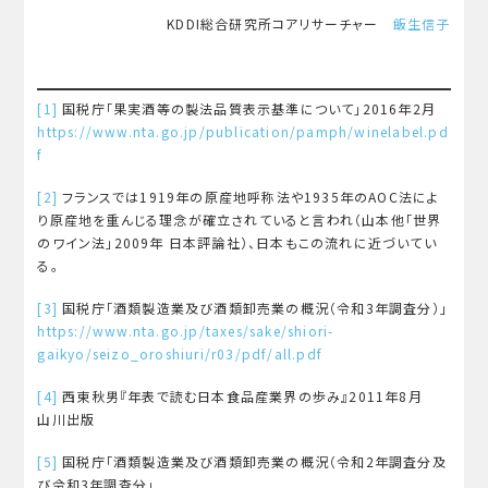
KDDI総合研究所コアリサーチャー
飯生信子
[1]
国税庁「果実酒等の製法品質表示基準について」2016年2月
https://www.nta.go.jp/publication/pamph/winelabel.pd
f
[2]
フランスでは1919年の原産地呼称法や1935年のAOC法によ
り原産地を重んじる理念が確立されていると言われ（山本他「世界
のワイン法」2009年 日本評論社）、日本もこの流れに近づいてい
る。
[3]
国税庁「酒類製造業及び酒類卸売業の概況（令和3年調査分）」
https://www.nta.go.jp/taxes/sake/shiori-
gaikyo/seizo_oroshiuri/r03/pdf/all.pdf
[4]
西東秋男『年表で読む日本食品産業界の歩み』2011年8月
山川出版
[5]
国税庁「酒類製造業及び酒類卸売業の概況（令和2年調査分及
び令和3年調査分」