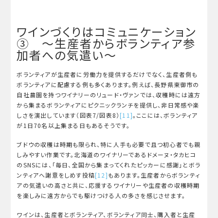
ワインづくりはコミュニケーション
③ ～生産者からボランティア参
加者への気遣い～
ボランティアが生産者に労働力を提供するだけでなく、生産者側も
ボランティアに配慮する例も多くあります。例えば、長野県東御市の
自社農園を持つワイナリーのリュード・ヴァンでは、収穫時には遠方
から集まるボランティアにピクニックランチを提供し、非日常感や楽
しさを演出しています（図表7/図表8）
[11]
。ここには、ボランティア
が1日70名以上集まる日もあるそうです。
ブドウの収穫は時期も限られ、特に人手も必要で且つ初心者でも親
しみやすい作業です。北海道のワイナリーであるドメーヌ・タカヒコ
のSNSには、「毎日、全国から集まってくれたピッカーに感謝」とボラ
ンティアへ謝意をしめす投稿
[12]
もあります。生産者からボランティ
アの気遣いの高さと共に、応援するワイナリーや生産者の収穫時期
を楽しみに遠方からでも駆けつける人の多さを感じさせます。
ワインは、生産者とボランティア、ボランティア同士、購入者と生産