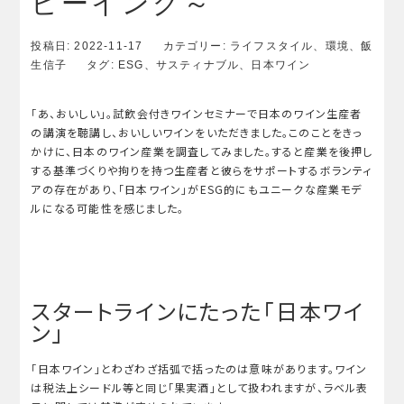
ビーイング～
投稿日:
2022-11-17
カテゴリー:
ライフスタイル
、
環境
、
飯
生信子
タグ:
ESG
、
サスティナブル
、
日本ワイン
「あ、おいしい」。試飲会付きワインセミナーで日本のワイン生産者
の講演を聴講し、おいしいワインをいただきました。このことをきっ
かけに、日本のワイン産業を調査してみました。すると産業を後押し
する基準づくりや拘りを持つ生産者と彼らをサポートするボランティ
アの存在があり、「日本ワイン」がESG的にもユニークな産業モデ
ルになる可能性を感じました。
スタートラインにたった「日本ワイ
ン」
「日本ワイン」とわざわざ括弧で括ったのは意味があります。ワイン
は税法上シードル等と同じ「果実酒」として扱われますが、ラベル表