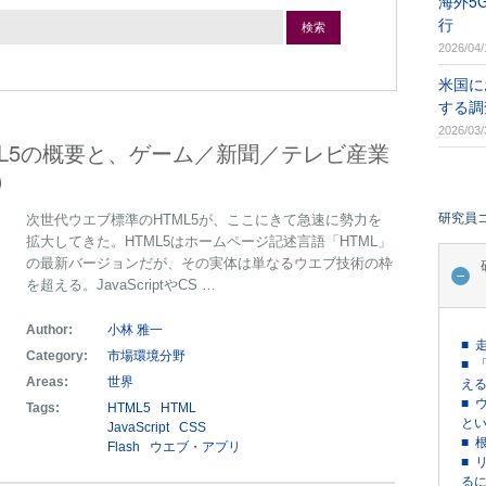
海外5
行
検索
2026/04/
米国に
する調
2026/03/
ML5の概要と、ゲーム／新聞／テレビ産業
）
研究員
次世代ウエブ標準のHTML5が、ここにきて急速に勢力を
拡大してきた。HTML5はホームページ記述言語「HTML」
の最新バージョンだが、その実体は単なるウエブ技術の枠
を超える。JavaScriptやCS …
Author:
小林 雅一
■ 
Category:
市場環境分野
■ 
Areas:
世界
える
■ 
Tags:
HTML5
HTML
という
JavaScript
CSS
■ 
Flash
ウエブ・アプリ
■ 
るに