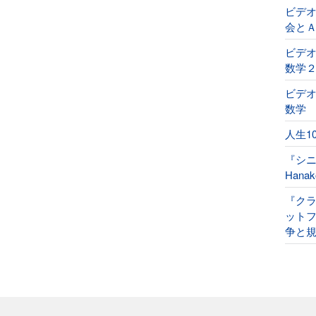
ビデ
会と
ビデオ
数学
ビデオ
数学
人生1
『シ
Han
『ク
ット
争と規