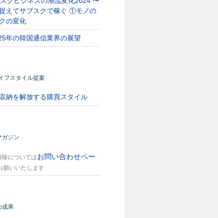
スクビジネスの潮流変化2024 〜
捉えてサブスクで稼ぐ ①モノの
クの変化
025年の韓国通信業界の展望
ライフスタイル提案
収納を解放する購買スタイル
マガジン
お問い合わせペー
解除については
お願いいたします
の成果