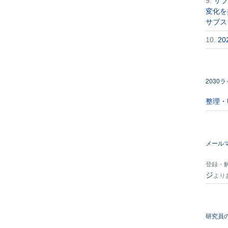
9.
サブ
変化を
サブス
10.
2
2030
整理・
メール
登録・
ジ
より
研究員