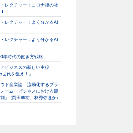
オ・レクチャー：コロナ後の社
ＡＩ
・レクチャー：よく分かるAI
２
・レクチャー：よく分かるAI
00年時代の働き方戦略
ニアビジネスの新しい主役
ako世代を狙え！』
ラウド産業論 流動化するプラ
フォーム・ビジネスにおける競
制』 (岡田羊祐、林秀弥ほか)