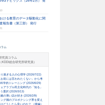
G/6Gトピックス（26年2月） 発
10
おける教育のデータ駆動化に関
査報告書（第三部） 発行
31
コラム
研究員コラム
（KDDI総合研究所研究員）
走り過ぎる人の心理学 (2026/7/22)
「お前には言われたくない」から考
科学的トレーニング (2026/6/29)
ウェアラブル民主化時代の「知る」
選択 (2026/3/13)
根拠の薄い話が好き (2026/2/9)
リング禍のプロボクシング界を変え
はどうしたら良いのか？ （後編）