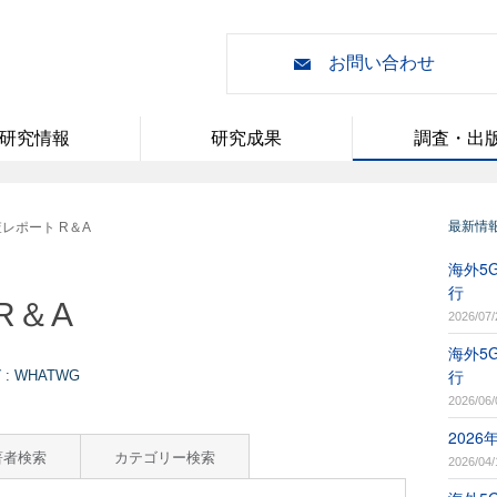
お問い合わせ
研究情報
研究成果
調査・出
最新情
レポート R＆A
海外5G
行
R＆A
2026/07/
海外5G
行
 WHATWG
2026/06/
202
著者検索
カテゴリー検索
2026/04/