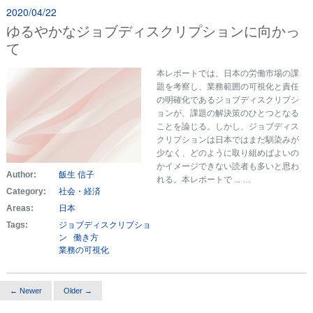
2020/04/22
ゆるやかなジョブディスクリプションに向かっ
て
本レポートでは、日本の労働市場の課
題を考察し、業務範囲の可視化と責任
の明確化であるジョブディスクリプシ
ョンが、課題の解決策のひとつとなる
ことを論じる。しかし、ジョブディス
クリプションは日本ではまだ馴染みが
少なく、どのように取り組めばよいの
かイメージできない読者も多いと思わ
Author:
飯生 信子
れる。本レポートで ... …
Category:
社会・経済
Areas:
日本
Tags:
ジョブディスクリプショ
ン
働き方
業務の可視化
← Newer
Older →