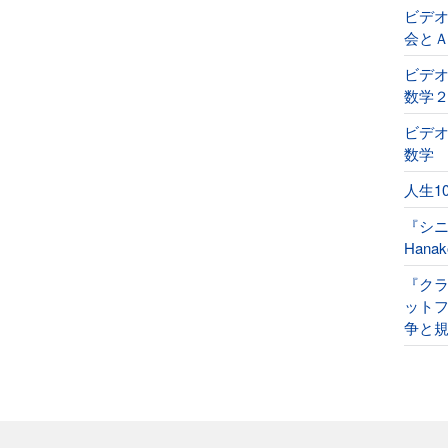
ビデ
会と
ビデオ
数学
ビデオ
数学
人生1
『シ
Han
『ク
ット
争と規