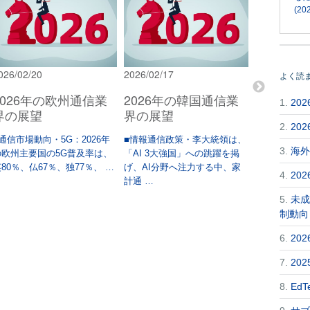
(202
026/02/20
2026/02/17
2026/02/02
よく読
2026年の欧州通信業
2026年の韓国通信業
2026年
1.
20
界の展望
界の展望
界の展望
2.
20
通信市場動向・5G：2026年
■情報通信政策・李大統領は、
目次 • サマ
3.
海外
の欧州主要国の5G普及率は、
「AI 3大強国」への跳躍を掲
全般• 無線
80％、仏67％、独77％、 …
げ、AI分野へ注力する中、家
ド用周 …
4.
20
計通 …
5.
未成
制動向
6.
20
7.
20
8.
Ed