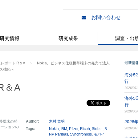
お問い合わせ
研究情報
研究成果
調査・出
最新情
レポート R＆A
Nokia、ビジネス仕様携帯端末の発売で法人
ス強化へ
海外5G
行
R＆A
2026/07/
海外5G
行
2026/06/
202
携帯端末の発
Author:
木村 寛明
ューションの
2026/04/
Tags:
Nokia
IBM
Pfizer
Ricoh
Siebel
B
NP Paribas
Synchronoss
モバイ