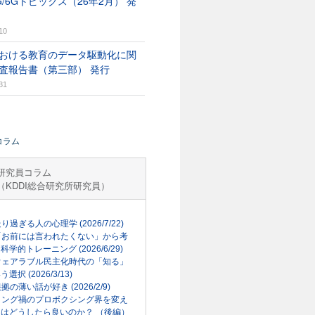
G/6Gトピックス（26年2月） 発
10
おける教育のデータ駆動化に関
査報告書（第三部） 発行
31
コラム
研究員コラム
（KDDI総合研究所研究員）
走り過ぎる人の心理学 (2026/7/22)
「お前には言われたくない」から考
科学的トレーニング (2026/6/29)
ウェアラブル民主化時代の「知る」
選択 (2026/3/13)
根拠の薄い話が好き (2026/2/9)
リング禍のプロボクシング界を変え
はどうしたら良いのか？ （後編）