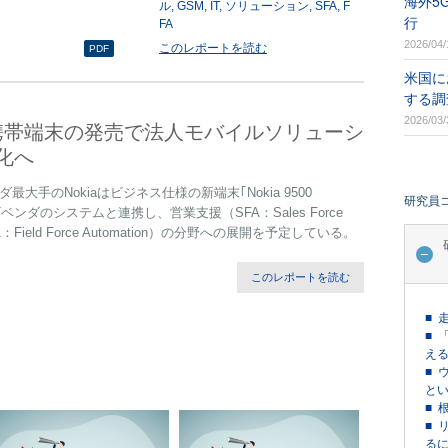
海外5
ル
GSM
IT
ソリューション
SFA
F
行
FA
2026/04/
このレポートを読む
PDF
米国に
する調
2026/03/
様携帯端末の発売で法人モバイルソリューシ
化へ
最大手のNokiaはビジネス仕様の新端末｢Nokia 9500
研究員
ITベンダのシステムと連携し、営業支援（SFA：Sales Force
：Field Force Automation）の分野への展開を予定している。
このレポートを読む
■ 
■ 
える
■ 
という
■ 
■ 
るに