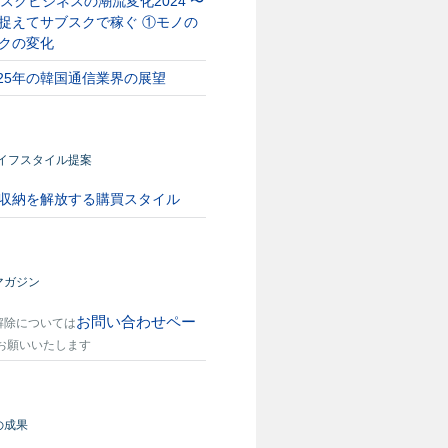
スクビジネスの潮流変化2024 〜
捉えてサブスクで稼ぐ ①モノの
クの変化
025年の韓国通信業界の展望
ライフスタイル提案
収納を解放する購買スタイル
マガジン
お問い合わせペー
解除については
お願いいたします
の成果