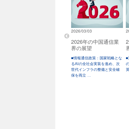
2026/02/02
2026/03/03
2
通信業
2026年の米国通信業
2026年の中国通信業
界の展望
界の展望
統領は、
目次 • サマリー• 情報通信政策
■情報通信政策：国家戦略とな
■
跳躍を掲
全般• 無線・衛星ブロードバン
るAIの全社会実装を進め、次
中、家
ド用周 …
世代インフラの整備と安全確
英
保を両立 …