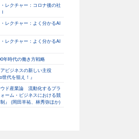
オ・レクチャー：コロナ後の社
ＡＩ
・レクチャー：よく分かるAI
２
・レクチャー：よく分かるAI
00年時代の働き方戦略
ニアビジネスの新しい主役
ako世代を狙え！』
ラウド産業論 流動化するプラ
フォーム・ビジネスにおける競
制』 (岡田羊祐、林秀弥ほか)