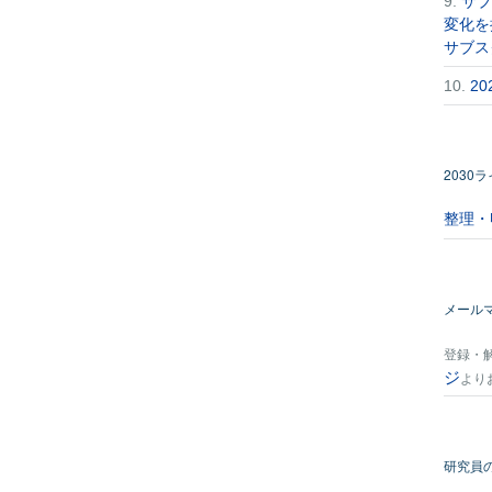
9.
サブ
変化を
サブス
10.
2
2030
整理・
メール
登録・
ジ
より
研究員