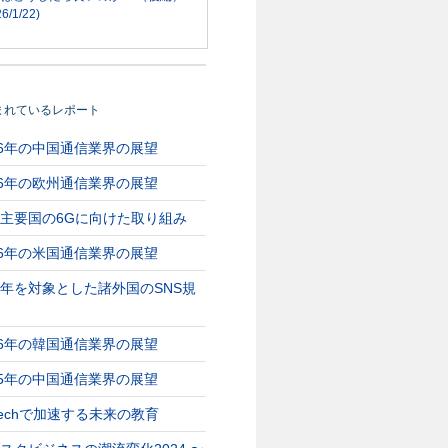
6/1/22)
2026/03/03
2026/02/20
まれているレポート
の米国通信業
2026年の中国通信業
2026年の欧州通
26年の中国通信業界の展望
界の展望
界の展望
26年の欧州通信業界の展望
リー• 情報通信政策
■情報通信政策：国家戦略とな
■通信市場動向・5G：20
主要国の6Gに向けた取り組み
・衛星ブロードバン
るAIの全社会実装を進め、次
の欧州主要国の5G普及
世代インフラの整備と安全確
英80％、仏67％、独77％
26年の米国通信業界の展望
保を両立 …
年を対象とした諸外国のSNS規
26年の韓国通信業界の展望
25年の中国通信業界の展望
Techで加速する未来の教育