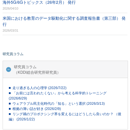
海外5G/6Gトピックス（26年2月） 発行
2026/04/10
米国における教育のデータ駆動化に関する調査報告書（第三部） 発
行
2026/03/31
研究員コラム
研究員コラム
（KDDI総合研究所研究員）
■ 走り過ぎる人の心理学 (2026/7/22)
■ 「お前には言われたくない」から考える科学的トレーニング
(2026/6/29)
■ ウェアラブル民主化時代の「知る」という選択 (2026/3/13)
■ 根拠の薄い話が好き (2026/2/9)
■ リング禍のプロボクシング界を変えるにはどうしたら良いのか？ （後
編） (2026/1/22)