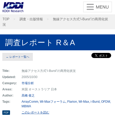
TOP
調査・出版情報
無線アクセス方式“i-Burst”の商用化状
況
調査レポート R＆A
← レポート一覧へ
Title:
無線アクセス方式“i-Burst”の商用化状況
Updated:
2005/10/30
Category:
市場分析
Areas:
米国 オーストラリア 日本
Author:
高橋 俊之
Tags:
ArrayComm
Wi-Maxフォーラム
Flarion
Wi-Max
i-Burst
OFDM
MBWA
このレポートを読む
PDF