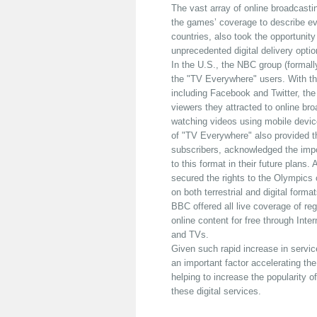
The vast array of online broadcast
the games’ coverage to describe ev
countries, also took the opportunit
unprecedented digital delivery optio
In the U.S., the NBC group (formall
the "TV Everywhere" users. With the
including Facebook and Twitter, th
viewers they attracted to online br
watching videos using mobile devic
of "TV Everywhere" also provided t
subscribers, acknowledged the impo
to this format in their future plans
secured the rights to the Olympics
on both terrestrial and digital form
BBC offered all live coverage of re
online content for free through Int
and TVs.
Given such rapid increase in servi
an important factor accelerating the
helping to increase the popularity o
these digital services.