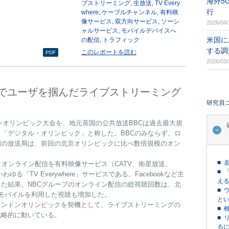
海外5
ブストリーミング
生放送
TV Every
行
where
ケーブルチャンネル
有料映
像サービス
双方向サービス
ソーシ
2026/04/
ャルサービス
モバイルデバイスへ
米国に
の配信
トラフィック
する調
このレポートを読む
PDF
2026/03/
でユーザを掴んだライブストリーミング
研究員
ドンオリンピック大会を、地元英国の公共放送BBCは過去最大規
「デジタル・オリンピック」と称した。BBCのみならず、ロ
国の放送局は、前回の北京オリンピックに比べ数倍規模のオン
■ 
、オンライン配信を有料映像サービス（CATV、衛星放送、
■ 
る「TV Everywhere」サービスである。Facebookなど主
える
た結果、NBCグループのオンライン配信の総視聴回数は、北
■ 
モバイルを利用した視聴も増加した。
という
ロンドンオリンピックを契機として、ライブストリーミングの
■ 
戦略的に動いている。
■ 
るに