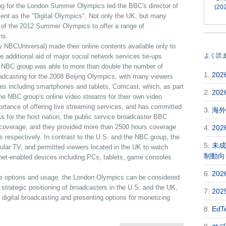
ing for the London Summer Olympics led the BBC's director of
(202
ent as the "Digital Olympics". Not only the UK, but many
y of the 2012 Summer Olympics to offer a range of
ns.
y NBCUniversal) made their online contents available only to
よく読
 additional aid of major social network services tie-ups
e NBC group was able to more than double the number of
1.
20
oadcasting for the 2008 Beijing Olympics, with many viewers
es including smartphones and tablets. Comcast, which, as part
2.
20
he NBC group's online video streams for their own video
rtance of offering live streaming services, and has committed
3.
海外
. As for the host nation, the public service broadcaster BBC
 coverage, and they provided more than 2500 hours coverage
4.
20
ats respectively. In contrast to the U.S. and the NBC group, the
5.
未成
gular TV, and permitted viewers located in the UK to watch
制動向
ernet-enabled devices including PCs, tablets, game consoles
6.
20
ce options and usage, the London Olympics can be considered
 strategic positioning of broadcasters in the U.S. and the UK,
7.
20
f digital broadcasting and presenting options for monetizing
8.
Ed