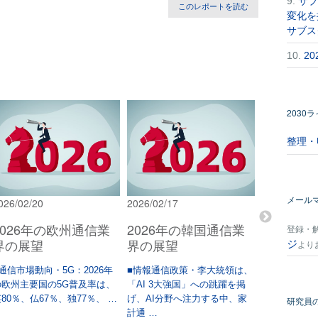
9.
サブ
このレポートを読む
変化を
サブス
10.
2
2030
整理・
メール
026/02/20
2026/02/17
2026/02/02
2026年の欧州通信業
2026年の韓国通信業
2026年
登録・
界の展望
界の展望
界の展望
ジ
より
通信市場動向・5G：2026年
■情報通信政策・李大統領は、
目次 • サマ
の欧州主要国の5G普及率は、
「AI 3大強国」への跳躍を掲
全般• 無線
80％、仏67％、独77％、 …
げ、AI分野へ注力する中、家
ド用周 …
研究員
計通 …