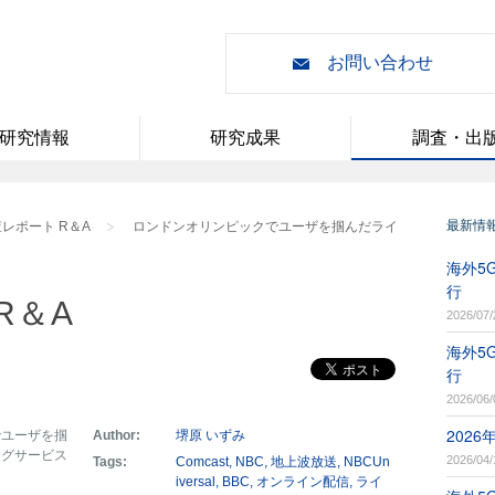
お問い合わせ
研究情報
研究成果
調査・出
最新情
レポート R＆A
ロンドンオリンピックでユーザを掴んだライ
海外5G
行
R＆A
2026/07/
海外5G
行
2026/06/
202
でユーザを掴
Author:
堺原 いずみ
ングサービス
2026/04/
Tags:
Comcast
NBC
地上波放送
NBCUn
iversal
BBC
オンライン配信
ライ