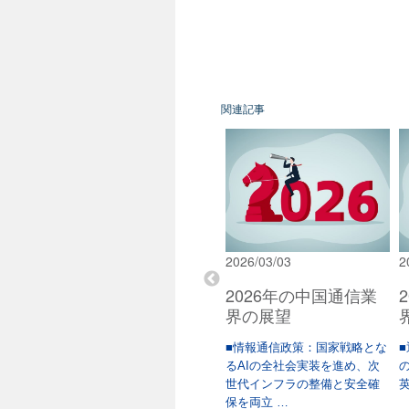
関連記事
2026/02/02
2026/03/03
2
通信業
2026年の米国通信業
2026年の中国通信業
界の展望
界の展望
統領は、
目次 • サマリー• 情報通信政策
■情報通信政策：国家戦略とな
■
跳躍を掲
全般• 無線・衛星ブロードバン
るAIの全社会実装を進め、次
中、家
ド用周 …
世代インフラの整備と安全確
英
保を両立 …