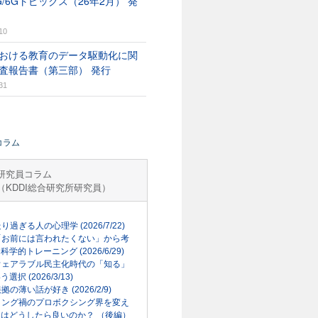
G/6Gトピックス（26年2月） 発
10
おける教育のデータ駆動化に関
査報告書（第三部） 発行
31
コラム
研究員コラム
（KDDI総合研究所研究員）
走り過ぎる人の心理学 (2026/7/22)
「お前には言われたくない」から考
科学的トレーニング (2026/6/29)
ウェアラブル民主化時代の「知る」
選択 (2026/3/13)
根拠の薄い話が好き (2026/2/9)
リング禍のプロボクシング界を変え
はどうしたら良いのか？ （後編）