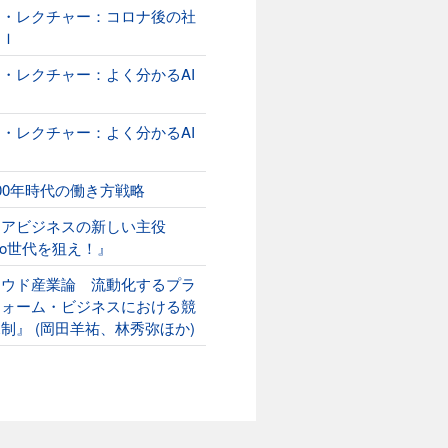
オ・レクチャー：コロナ後の社
ＡＩ
・レクチャー：よく分かるAI
２
・レクチャー：よく分かるAI
00年時代の働き方戦略
ニアビジネスの新しい主役
ako世代を狙え！』
ラウド産業論 流動化するプラ
フォーム・ビジネスにおける競
制』 (岡田羊祐、林秀弥ほか)