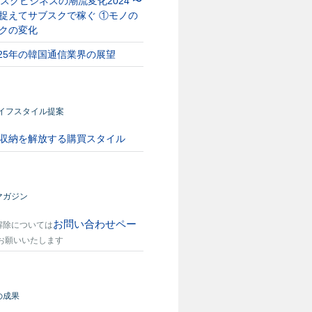
スクビジネスの潮流変化2024 〜
捉えてサブスクで稼ぐ ①モノの
クの変化
025年の韓国通信業界の展望
ライフスタイル提案
収納を解放する購買スタイル
マガジン
2026/03/03
2026/02/20
の米国通信業
お問い合わせペー
2026年の中国通信業
2026年の欧州通
解除については
界の展望
界の展望
お願いいたします
リー• 情報通信政策
■情報通信政策：国家戦略とな
■通信市場動向・5G：20
・衛星ブロードバン
るAIの全社会実装を進め、次
の欧州主要国の5G普及
世代インフラの整備と安全確
英80％、仏67％、独77％
の成果
保を両立 …