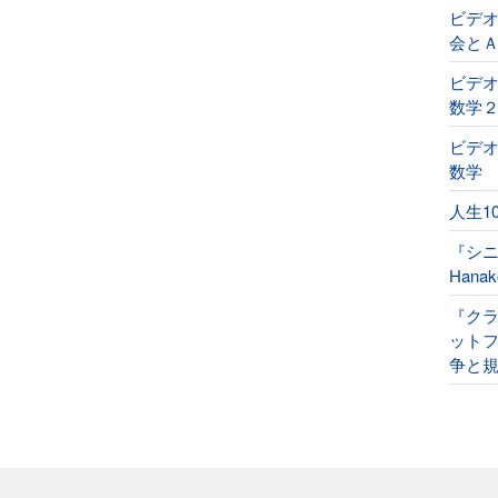
ビデ
会と
ビデオ
数学
ビデオ
数学
人生1
『シ
Han
『ク
ット
争と規