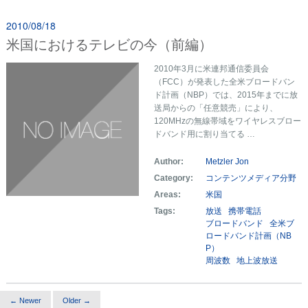
2010/08/18
米国におけるテレビの今（前編）
2010年3月に米連邦通信委員会
（FCC）が発表した全米ブロードバン
ド計画（NBP）では、2015年までに放
送局からの「任意競売」により、
120MHzの無線帯域をワイヤレスブロー
ドバンド用に割り当てる …
Author:
Metzler Jon
Category:
コンテンツメディア分野
Areas:
米国
Tags:
放送
携帯電話
ブロードバンド
全米ブ
ロードバンド計画（NB
P）
周波数
地上波放送
← Newer
Older →