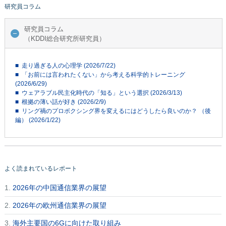
研究員コラム
研究員コラム
（KDDI総合研究所研究員）
■ 走り過ぎる人の心理学 (2026/7/22)
■ 「お前には言われたくない」から考える科学的トレーニング
(2026/6/29)
■ ウェアラブル民主化時代の「知る」という選択 (2026/3/13)
■ 根拠の薄い話が好き (2026/2/9)
■ リング禍のプロボクシング界を変えるにはどうしたら良いのか？ （後
編） (2026/1/22)
よく読まれているレポート
1.
2026年の中国通信業界の展望
2.
2026年の欧州通信業界の展望
3.
海外主要国の6Gに向けた取り組み