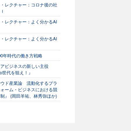
オ・レクチャー：コロナ後の社
ＡＩ
・レクチャー：よく分かるAI
２
・レクチャー：よく分かるAI
00年時代の働き方戦略
ニアビジネスの新しい主役
ako世代を狙え！』
ラウド産業論 流動化するプラ
フォーム・ビジネスにおける競
制』 (岡田羊祐、林秀弥ほか)