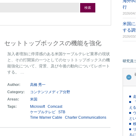
海外5
行
検索
2026/04/
米国に
する調
2026/03/
、セットトップボックスの機能を強化
加入者増加に停滞感のある米国ケーブルテレビ業界の現状
と、その打開策の一つとしてのセットトップボックスの機
研究員
能強化について、背景、及び今後の動向についてレポート
する。 …
Author:
高橋 秀一
Category:
コンテンツメディア分野
■ 
Areas:
米国
■ 
Tags:
Microsoft
Comcast
える
ケーブルテレビ
STB
■ 
Time Warner Cable
Charter Communications
という
■ 
■ 
るに