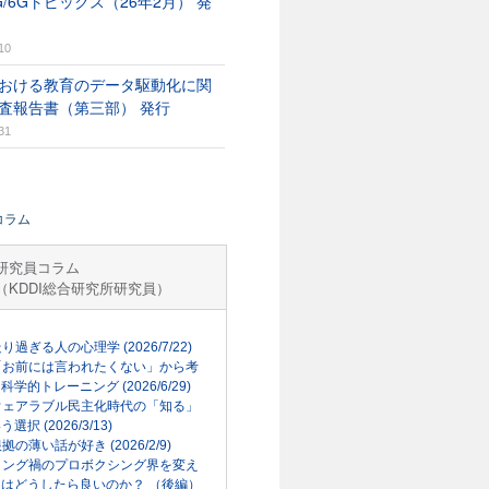
G/6Gトピックス（26年2月） 発
10
おける教育のデータ駆動化に関
査報告書（第三部） 発行
31
コラム
研究員コラム
（KDDI総合研究所研究員）
走り過ぎる人の心理学 (2026/7/22)
「お前には言われたくない」から考
科学的トレーニング (2026/6/29)
ウェアラブル民主化時代の「知る」
選択 (2026/3/13)
根拠の薄い話が好き (2026/2/9)
リング禍のプロボクシング界を変え
はどうしたら良いのか？ （後編）