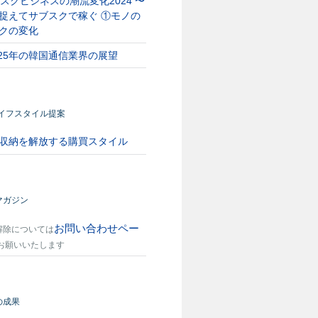
スクビジネスの潮流変化2024 〜
捉えてサブスクで稼ぐ ①モノの
クの変化
025年の韓国通信業界の展望
ライフスタイル提案
収納を解放する購買スタイル
マガジン
お問い合わせペー
解除については
お願いいたします
の成果