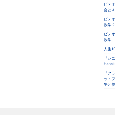
ビデ
会と
ビデオ
数学
ビデオ
数学
人生1
『シ
Han
『ク
ット
争と規