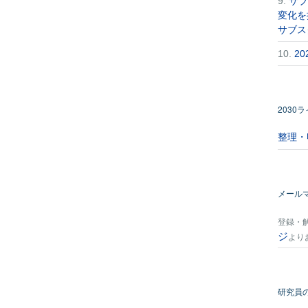
9.
サブ
変化を
サブス
10.
2
2030
整理・
メール
登録・
ジ
より
研究員