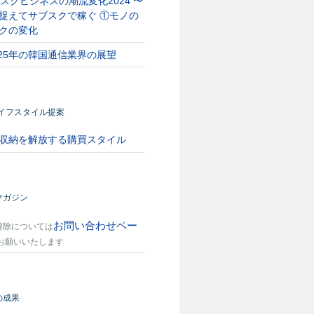
スクビジネスの潮流変化2024 〜
捉えてサブスクで稼ぐ ①モノの
クの変化
025年の韓国通信業界の展望
ライフスタイル提案
収納を解放する購買スタイル
マガジン
お問い合わせペー
解除については
お願いいたします
の成果