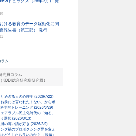
G/6Gトピックス（26年2月） 発
10
おける教育のデータ駆動化に関
査報告書（第三部） 発行
31
コラム
研究員コラム
（KDDI総合研究所研究員）
走り過ぎる人の心理学 (2026/7/22)
「お前には言われたくない」から考
科学的トレーニング (2026/6/29)
ウェアラブル民主化時代の「知る」
選択 (2026/3/13)
根拠の薄い話が好き (2026/2/9)
リング禍のプロボクシング界を変え
はどうしたら良いのか？ （後編）