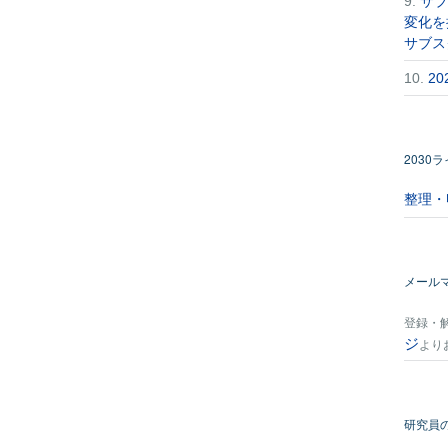
9.
サブ
変化を
サブス
10.
2
2030
整理・
メール
登録・
ジ
より
研究員