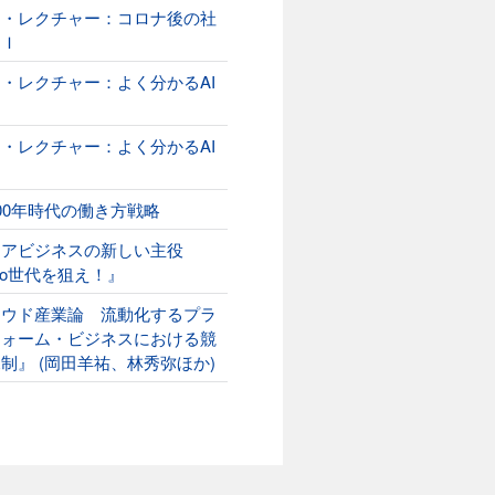
オ・レクチャー：コロナ後の社
ＡＩ
・レクチャー：よく分かるAI
２
・レクチャー：よく分かるAI
00年時代の働き方戦略
ニアビジネスの新しい主役
ako世代を狙え！』
ラウド産業論 流動化するプラ
フォーム・ビジネスにおける競
制』 (岡田羊祐、林秀弥ほか)