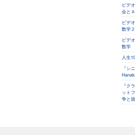
ビデ
会と
ビデオ
数学
ビデオ
数学
人生1
『シ
Han
『ク
ット
争と規