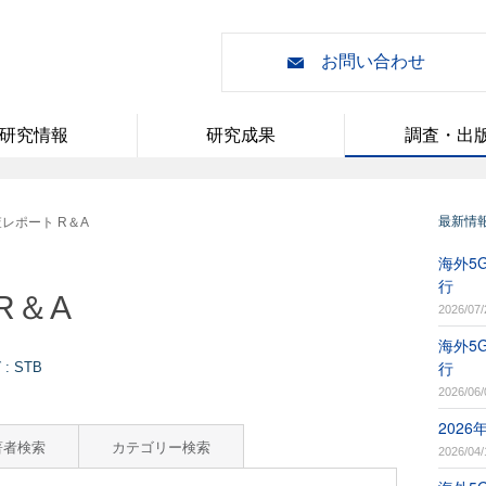
お問い合わせ
研究情報
研究成果
調査・出
最新情
レポート R＆A
海外5G
行
R＆A
2026/07/
海外5G
行
 STB
2026/06/
202
著者検索
カテゴリー検索
2026/04/