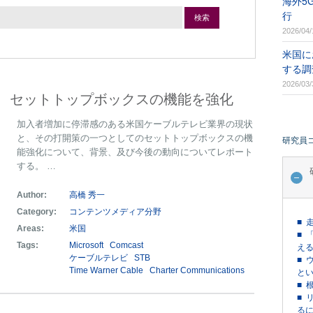
海外5
行
検索
2026/04/
米国に
する調
2026/03/
、セットトップボックスの機能を強化
加入者増加に停滞感のある米国ケーブルテレビ業界の現状
と、その打開策の一つとしてのセットトップボックスの機
研究員
能強化について、背景、及び今後の動向についてレポート
する。 …
Author:
高橋 秀一
Category:
コンテンツメディア分野
■ 
Areas:
米国
■ 
Tags:
Microsoft
Comcast
える
ケーブルテレビ
STB
■ 
Time Warner Cable
Charter Communications
という
■ 
■ 
るに