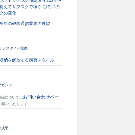
スクビジネスの潮流変化2024 〜
捉えてサブスクで稼ぐ ①モノの
クの変化
025年の韓国通信業界の展望
ライフスタイル提案
収納を解放する購買スタイル
マガジン
お問い合わせペー
解除については
お願いいたします
の成果