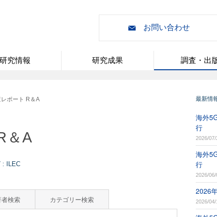
お問い合わせ
研究情報
研究成果
調査・出
最新情
レポート R＆A
海外5G
行
R＆A
2026/07/
海外5G
行
 ILEC
2026/06/
202
著者検索
カテゴリー検索
2026/04/