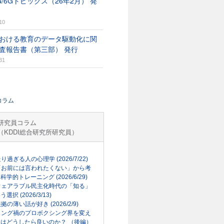
G/6Gトピックス（26年2月） 発
10
おける教育のデータ駆動化に関
査報告書（第三部） 発行
31
コラム
研究員コラム
（KDDI総合研究所研究員）
走り過ぎる人の心理学 (2026/7/22)
「お前には言われたくない」から考
科学的トレーニング (2026/6/29)
ウェアラブル民主化時代の「知る」
選択 (2026/3/13)
根拠の薄い話が好き (2026/2/9)
リング禍のプロボクシング界を変え
はどうしたら良いのか？ （後編）