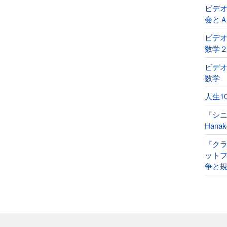
ビデ
会と
ビデオ
数学
ビデオ
数学
人生1
『シ
Han
『ク
ット
争と規