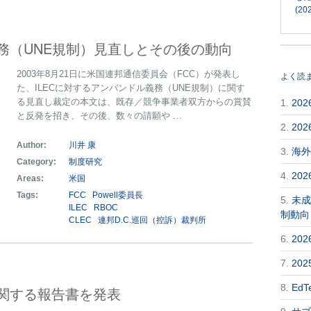
(202
務（UNE規制）見直しとその後の動向
2003年8月21日に米国連邦通信委員会（FCC）が発表し
よく読
た、ILECに対するアンバンドル義務（UNE規制）に関す
る見直し裁定の本文は、既存／競争事業者双方からの賞賛
1.
20
と反発を招き、その後、数々の請願や …
2.
20
Author:
川井 康
3.
海外
Category:
制度研究
4.
20
Areas:
米国
Tags:
FCC
Powell委員長
5.
未成
ILEC
RBOC
制動向
CLEC
連邦D.C.巡回（控訴）裁判所
6.
20
7.
20
8.
Ed
に関する報告書を発表