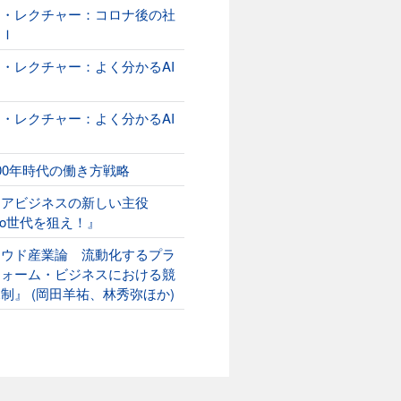
オ・レクチャー：コロナ後の社
ＡＩ
・レクチャー：よく分かるAI
２
・レクチャー：よく分かるAI
00年時代の働き方戦略
ニアビジネスの新しい主役
ako世代を狙え！』
ラウド産業論 流動化するプラ
フォーム・ビジネスにおける競
制』 (岡田羊祐、林秀弥ほか)