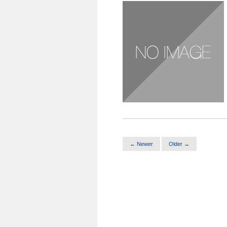
← Newer
Older →