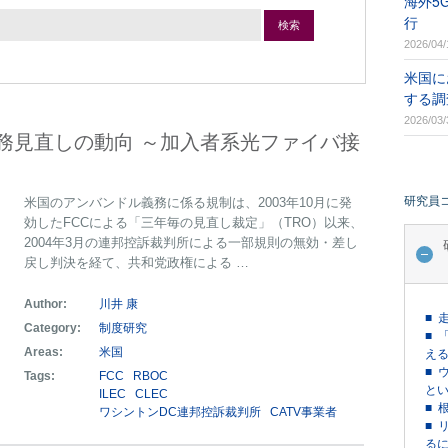
海外5
行
検索
2026/04/
米国に
する調
2026/03/
務見直しの動向 ～加入者系光ファイバ接
研究員
米国のアンバンドル義務に係る規制は、2003年10月に発
効したFCCによる「三年毎の見直し裁定」（TRO）以来、
2004年3月の連邦控訴裁判所による一部規則の無効・差し
戻し判決を経て、共和党政権による …
Author:
川井 康
■ 
Category:
制度研究
■ 
Areas:
米国
える
■ 
Tags:
FCC
RBOC
という
ILEC
CLEC
■ 
ワシントンDC連邦控訴裁判所
CATV事業者
■ 
るに