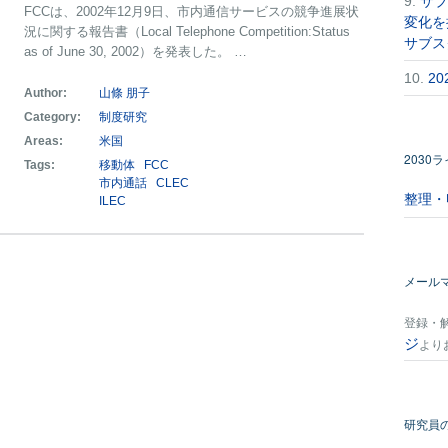
9.
サブ
FCCは、2002年12月9日、市内通信サービスの競争進展状
変化を
況に関する報告書（Local Telephone Competition:Status
サブス
as of June 30, 2002）を発表した。 …
10.
2
Author:
山條 朋子
Category:
制度研究
Areas:
米国
2030
Tags:
移動体
FCC
市内通話
CLEC
整理・
ILEC
メール
登録・
ジ
より
研究員