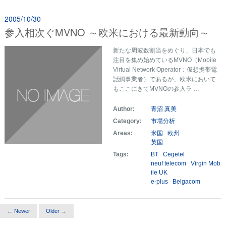
2005/10/30
参入相次ぐMVNO ～欧米における最新動向～
新たな周波数割当をめぐり、日本でも
注目を集め始めているMVNO（Mobile
Virtual Network Operator：仮想携帯電
話網事業者）であるが、欧米において
もここにきてMVNOの参入ラ …
Author:
青沼 真美
Category:
市場分析
Areas:
米国
欧州
英国
Tags:
BT
Cegetel
neuf telecom
Virgin Mob
ile UK
e-plus
Belgacom
← Newer
Older →