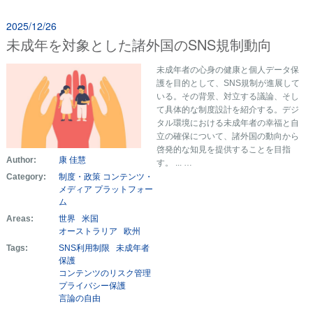
2025/12/26
未成年を対象とした諸外国のSNS規制動向
未成年者の心身の健康と個人データ保
護を目的として、SNS規制が進展して
いる。その背景、対立する議論、そし
て具体的な制度設計を紹介する。デジ
タル環境における未成年者の幸福と自
立の確保について、諸外国の動向から
啓発的な知見を提供することを目指
Author:
康 佳慧
す。 ... …
Category:
制度・政策
コンテンツ・
メディア
プラットフォー
ム
Areas:
世界
米国
オーストラリア
欧州
Tags:
SNS利用制限
未成年者
保護
コンテンツのリスク管理
プライバシー保護
言論の自由