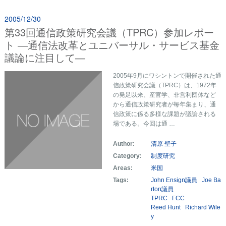
2005/12/30
第33回通信政策研究会議（TPRC）参加レポー
ト ―通信法改革とユニバーサル・サービス基金
議論に注目して―
2005年9月にワシントンで開催された通
信政策研究会議（TPRC）は、1972年
の発足以来、産官学、非営利団体など
から通信政策研究者が毎年集まり、通
信政策に係る多様な課題が議論される
場である。今回は通 …
Author:
清原 聖子
Category:
制度研究
Areas:
米国
Tags:
John Ensign議員
Joe Ba
rton議員
TPRC
FCC
Reed Hunt
Richard Wile
y