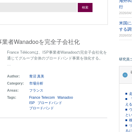
海外5
行
検索
2026/04/
米国に
する調
2026/03/
ISP事業者Wanadooを完全子会社化
France Télécomは、ISP事業者Wanadooの完全子会社化を
通じてグループ全体のブロードバンド事業を強化する。
研究員
…
Author:
青沼 真美
Category:
市場分析
Areas:
フランス
■ 
Tags:
France Telecom
Wanadoo
■ 
ISP
ブロードバンド
える
ブロードバンド
■ 
という
■ 
■ 
るに