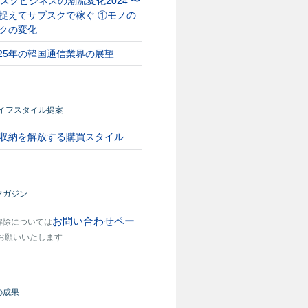
スクビジネスの潮流変化2024 〜
捉えてサブスクで稼ぐ ①モノの
クの変化
025年の韓国通信業界の展望
ライフスタイル提案
収納を解放する購買スタイル
マガジン
お問い合わせペー
解除については
お願いいたします
の成果