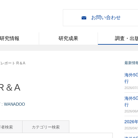
お問い合わせ
研究情報
研究成果
調査・出
最新情
レポート R＆A
海外5G
行
R＆A
2026/07/
海外5G
行
 WANADOO
2026/06/
202
著者検索
カテゴリー検索
2026/04/