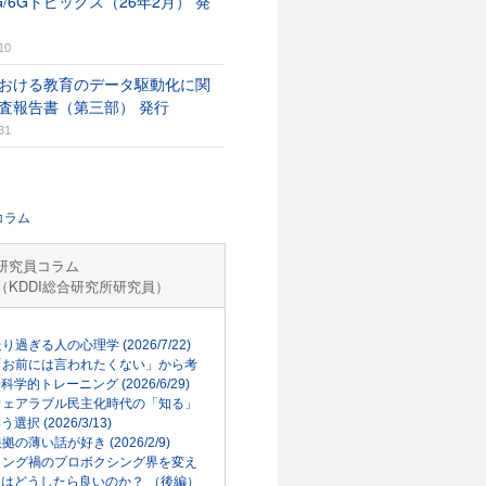
G/6Gトピックス（26年2月） 発
10
おける教育のデータ駆動化に関
査報告書（第三部） 発行
31
コラム
研究員コラム
（KDDI総合研究所研究員）
走り過ぎる人の心理学 (2026/7/22)
「お前には言われたくない」から考
科学的トレーニング (2026/6/29)
ウェアラブル民主化時代の「知る」
選択 (2026/3/13)
根拠の薄い話が好き (2026/2/9)
リング禍のプロボクシング界を変え
はどうしたら良いのか？ （後編）