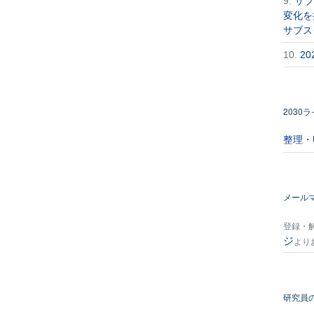
9.
サブ
変化を
サブス
10.
2
2030
整理・
メール
登録・
ジ
より
研究員