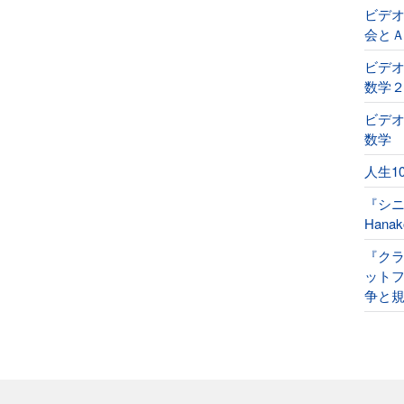
ビデ
会と
ビデオ
数学
ビデオ
数学
人生1
『シ
Han
『ク
ット
争と規