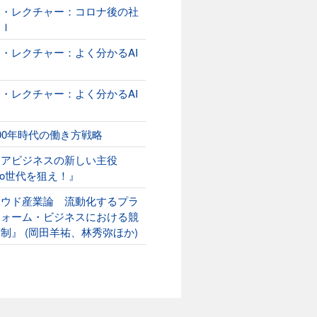
オ・レクチャー：コロナ後の社
ＡＩ
・レクチャー：よく分かるAI
２
・レクチャー：よく分かるAI
00年時代の働き方戦略
ニアビジネスの新しい主役
ako世代を狙え！』
ラウド産業論 流動化するプラ
フォーム・ビジネスにおける競
制』 (岡田羊祐、林秀弥ほか)