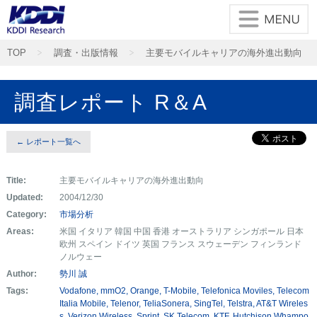
TOP
調査・出版情報
主要モバイルキャリアの海外進出動向
調査レポート R＆A
← レポート一覧へ
Title:
主要モバイルキャリアの海外進出動向
Updated:
2004/12/30
Category:
市場分析
Areas:
米国 イタリア 韓国 中国 香港 オーストラリア シンガポール 日本
欧州 スペイン ドイツ 英国 フランス スウェーデン フィンランド
ノルウェー
Author:
勢川 誠
Tags:
Vodafone
mmO2
Orange
T-Mobile
Telefonica Moviles
Telecom
Italia Mobile
Telenor
TeliaSonera
SingTel
Telstra
AT&T Wireles
s
Verizon Wireless
Sprint
SK Telecom
KTF
Hutchison Whampo