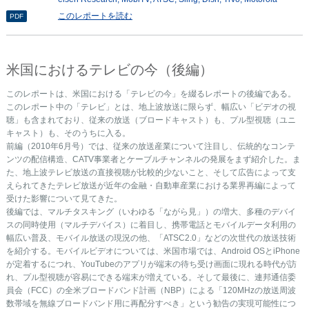
このレポートを読む
PDF
米国におけるテレビの今（後編）
このレポートは、米国における「テレビの今」を綴るレポートの後編である。
このレポート中の「テレビ」とは、地上波放送に限らず、幅広い「ビデオの視
聴」も含まれており、従来の放送（ブロードキャスト）も、プル型視聴（ユニ
キャスト）も、そのうちに入る。
前編（2010年6月号）では、従来の放送産業について注目し、伝統的なコンテ
ンツの配信構造、CATV事業者とケーブルチャンネルの発展をまず紹介した。ま
た、地上波テレビ放送の直接視聴が比較的少ないこと、そして広告によって支
えられてきたテレビ放送が近年の金融・自動車産業における業界再編によって
受けた影響について見てきた。
後編では、マルチタスキング（いわゆる「ながら見」）の増大、多種のデバイ
スの同時使用（マルチデバイス）に着目し、携帯電話とモバイルデータ利用の
幅広い普及、モバイル放送の現況の他、「ATSC2.0」などの次世代の放送技術
を紹介する。モバイルビデオについては、米国市場では、Android OSとiPhone
が定着するにつれ、YouTubeのアプリが端末の待ち受け画面に現れる時代が訪
れ、プル型視聴が容易にできる端末が増えている。そして最後に、連邦通信委
員会（FCC）の全米ブロードバンド計画（NBP）による「120MHzの放送周波
数帯域を無線ブロードバンド用に再配分すべき」という勧告の実現可能性につ