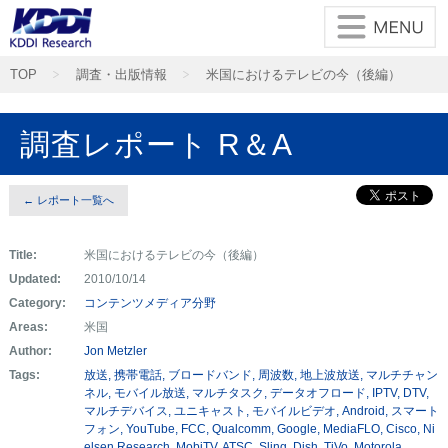
TOP
調査・出版情報
米国におけるテレビの今（後編）
調査レポート R＆A
← レポート一覧へ
Title:
米国におけるテレビの今（後編）
Updated:
2010/10/14
Category:
コンテンツメディア分野
Areas:
米国
Author:
Jon Metzler
Tags:
放送
携帯電話
ブロードバンド
周波数
地上波放送
マルチチャン
ネル
モバイル放送
マルチタスク
データオフロード
IPTV
DTV
マルチデバイス
ユニキャスト
モバイルビデオ
Android
スマート
フォン
YouTube
FCC
Qualcomm
Google
MediaFLO
Cisco
Ni
elsen Research
MobiTV
ATSC
Sling
Dish
TiVo
Motorola