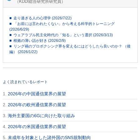
（KDDI総合研究所研究員）
■ 走り過ぎる人の心理学 (2026/7/22)
■ 「お前には言われたくない」から考える科学的トレーニング
(2026/6/29)
■ ウェアラブル民主化時代の「知る」という選択 (2026/3/13)
■ 根拠の薄い話が好き (2026/2/9)
■ リング禍のプロボクシング界を変えるにはどうしたら良いのか？ （後
編） (2026/1/22)
よく読まれているレポート
1.
2026年の中国通信業界の展望
2.
2026年の欧州通信業界の展望
3.
海外主要国の6Gに向けた取り組み
4.
2026年の米国通信業界の展望
5.
未成年を対象とした諸外国のSNS規制動向