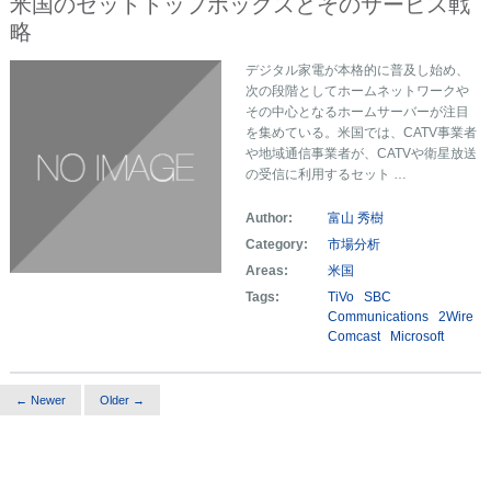
米国のセットトップボックスとそのサービス戦
略
デジタル家電が本格的に普及し始め、
次の段階としてホームネットワークや
その中心となるホームサーバーが注目
を集めている。米国では、CATV事業者
や地域通信事業者が、CATVや衛星放送
の受信に利用するセット …
Author:
富山 秀樹
Category:
市場分析
Areas:
米国
Tags:
TiVo
SBC
Communications
2Wire
Comcast
Microsoft
← Newer
Older →