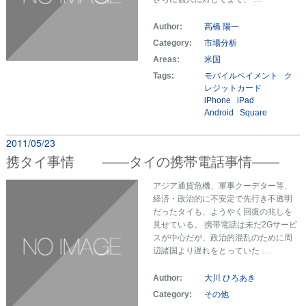
Author:
高橋 陽一
Category:
市場分析
Areas:
米国
Tags:
モバイルペイメント
ク
レジットカード
iPhone
iPad
Android
Square
2011/05/23
携タイ事情 ――タイの携帯電話事情――
アジア通貨危機、軍事クーデター等、
経済・政治的に不安定で先行き不透明
だったタイも、ようやく回復の兆しを
見せている。 携帯電話は未だ2Gサービ
スが中心だが、政治的混乱のために周
辺諸国より遅れをとっていた …
Author:
大川 ひろあき
Category:
その他