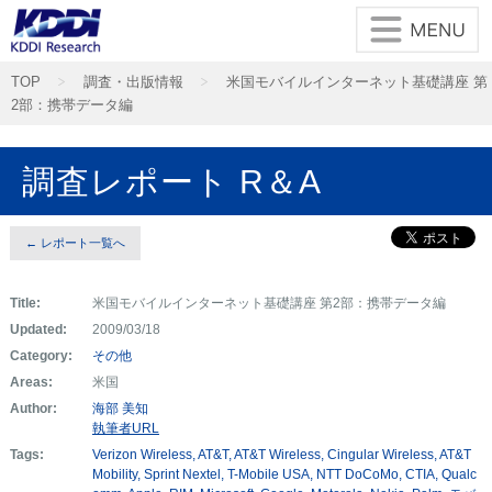
TOP
調査・出版情報
米国モバイルインターネット基礎講座 第
2部：携帯データ編
調査レポート R＆A
← レポート一覧へ
Title:
米国モバイルインターネット基礎講座 第2部：携帯データ編
Updated:
2009/03/18
Category:
その他
Areas:
米国
Author:
海部 美知
執筆者URL
Tags:
Verizon Wireless
AT&T
AT&T Wireless
Cingular Wireless
AT&T
Mobility
Sprint Nextel
T-Mobile USA
NTT DoCoMo
CTIA
Qualc