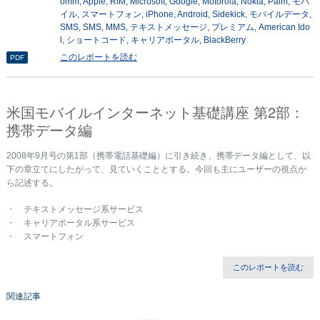
omm
Apple
RIM
Microsoft
Google
Motorola
Nokia
Palm
モバ
イル
スマートフォン
iPhone
Android
Sidekick
モバイルデータ
SMS
SMS
MMS
テキストメッセージ
プレミアム
American Ido
l
ショートコード
キャリアポータル
BlackBerry
このレポートを読む
PDF
米国モバイルインターネット基礎講座 第2部：
携帯データ編
2008年9月号の第1部（携帯電話基礎編）に引き続き、携帯データ編として、以
下の章立てにしたがって、見ていくこととする。今回も主にユーザーの視点か
ら記述する。
・ テキストメッセージ系サービス
・ キャリアポータル系サービス
・ スマートフォン
このレポートを読む
関連記事