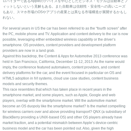
ロバイダーであるAppleのデバイスを中心としたビジネス・モデルは自動車とフ
ィットしないという見解もある。また自動車は信頼性・安全性への高いニーズ
もあり、スマホ市場のOSやアプリの産業とは異なる市場構造が展開するかもし
れない。
For several years in US the car has been referred to as the “fourth screen” after
the PC, mobile phone and TV. Application and content delivery to the car is now
possible, leveraging either embedded wireless capability or the driver’s
smartphone. OS providers, content providers and development platform
providers are now in a land grab.
Against this backdrop, the Content & Apps for Automotive 2013 conference was
held in San Francisco, California, December 11-12, 2013. As the name would
imply, the conference featured automakers, content providers, and content
delivery platforms for the car, and the event focused in particular on OS and
HTML5 adoption in IVI systems, cloud use case studies, content business
models and security themes.
This race resembles that which has taken place in recent years in the
smartphone market, and some players, such as Apple, Google and web
players, overlap with the smartphone market. Will the automotive market
become an OS duopoly like the smartphone market? Is the market compelling
for wireless carriers over and above providing transport? QNX (a subsidiary of
BlackBerry providing a UNIX-based OS) and other OS players already have
market traction, and a potential mismatch between Apple’s device-centric
business model and the car has been pointed out. Also, given the high