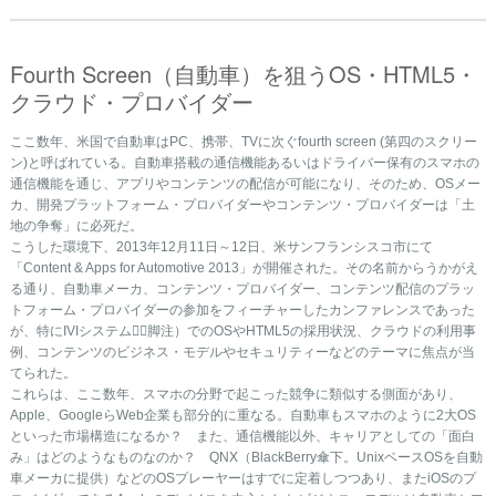
Fourth Screen（自動車）を狙うOS・HTML5・
クラウド・プロバイダー
ここ数年、米国で自動車はPC、携帯、TVに次ぐfourth screen (第四のスクリー
ン)と呼ばれている。自動車搭載の通信機能あるいはドライバー保有のスマホの
通信機能を通じ、アプリやコンテンツの配信が可能になり、そのため、OSメー
カ、開発プラットフォーム・プロバイダーやコンテンツ・プロバイダーは「土
地の争奪」に必死だ。
こうした環境下、2013年12月11日～12日、米サンフランシスコ市にて
「Content & Apps for Automotive 2013」が開催された。その名前からうかがえ
る通り、自動車メーカ、コンテンツ・プロバイダー、コンテンツ配信のプラッ
トフォーム・プロバイダーの参加をフィーチャーしたカンファレンスであった
が、特にIVIシステム（脚注）でのOSやHTML5の採用状況、クラウドの利用事
例、コンテンツのビジネス・モデルやセキュリティーなどのテーマに焦点が当
てられた。
これらは、ここ数年、スマホの分野で起こった競争に類似する側面があり、
Apple、GoogleらWeb企業も部分的に重なる。自動車もスマホのように2大OS
といった市場構造になるか？ また、通信機能以外、キャリアとしての「面白
み」はどのようなものなのか？ QNX（BlackBerry傘下。UnixベースOSを自動
車メーカに提供）などのOSプレーヤーはすでに定着しつつあり、またiOSのプ