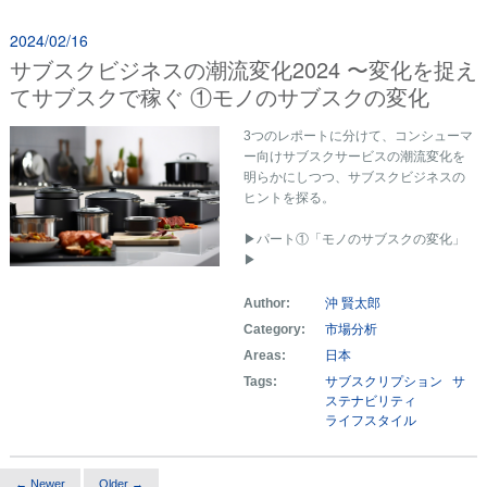
2024/02/16
サブスクビジネスの潮流変化2024 〜変化を捉え
てサブスクで稼ぐ ①モノのサブスクの変化
3つのレポートに分けて、コンシューマ
ー向けサブスクサービスの潮流変化を
明らかにしつつ、サブスクビジネスの
ヒントを探る。
▶パート①「モノのサブスクの変化」
▶
Author:
沖 賢太郎
Category:
市場分析
Areas:
日本
Tags:
サブスクリプション
サ
ステナビリティ
ライフスタイル
← Newer
Older →