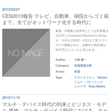
2013/02/27
CES2013報告 テレビ、自動車、病院からゴミ箱
まで、全てがネットワーク化する時代に
家電・IT関連の見本市としては世界最大
のCES（Consumer Electronics Show）
が、今年も1月8日～13日まで米ラスベ
ガスで開催された。会期中の来訪者は
約15万人に上ったと見られる …
Author:
小林 雅一
Category:
市場環境分野
Areas:
米国
Tags:
スマートフォン
Verizon
ソニー
パナソニック
シャープ
Tesla Motors
2010/11/15
マルチ・デバイス時代の到来とビジネス・モデ
ル 後編：マルチ・デバイス時代における、キャ