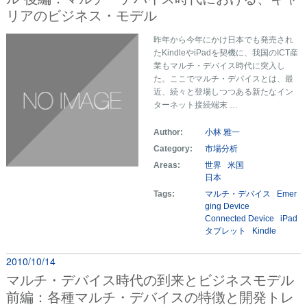
リアのビジネス・モデル
昨年から今年にかけ日本でも発売され
たKindleやiPadを契機に、我国のICT産
業もマルチ・デバイス時代に突入し
た。ここでマルチ・デバイスとは、最
近、続々と登場しつつある新たなイン
ターネット接続端末 …
Author:
小林 雅一
Category:
市場分析
Areas:
世界
米国
日本
Tags:
マルチ・デバイス
Emer
ging Device
Connected Device
iPad
タブレット
Kindle
2010/10/14
マルチ・デバイス時代の到来とビジネスモデル
前編：各種マルチ・デバイスの特徴と開発トレ