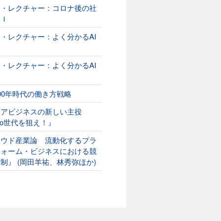
オ・レクチャー：コロナ後の社
ＡＩ
・レクチャー：よく分かるAI
２
・レクチャー：よく分かるAI
00年時代の働き方戦略
ニアビジネスの新しい主役
ako世代を狙え！』
ラウド産業論 流動化するプラ
フォーム・ビジネスにおける競
制』 (岡田羊祐、林秀弥ほか)