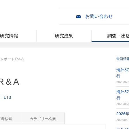
お問い合わせ
研究情報
研究成果
調査・出
最新情
レポート R＆A
海外5G
行
R＆A
2026/07/
海外5G
行
 ETB
2026/06/
202
著者検索
カテゴリー検索
2026/04/