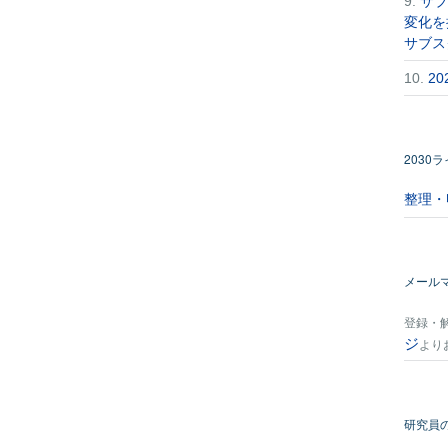
9.
サブ
変化を
サブス
10.
2
2030
整理・
メール
登録・
ジ
より
研究員