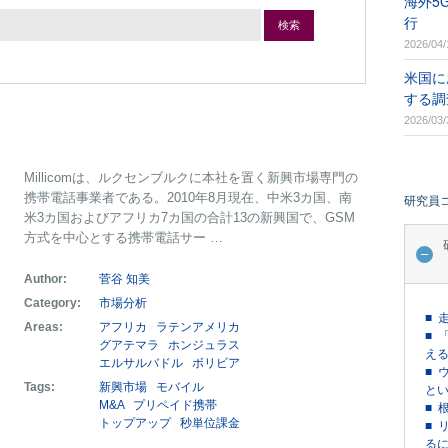
海外5
行
検索
2026/04/
米国に
する調
2026/03/
Millicomは、ルクセンブルクに本社を置く新興市場専門の
携帯電話事業者である。2010年8月現在、中米3カ国、南
研究員
米3カ国およびアフリカ7カ国の合計13の新興国で、GSM
方式を中心とする携帯電話サー …
Author:
菅谷 知美
Category:
市場分析
■ 
Areas:
アフリカ
ラテンアメリカ
■ 
グアテマラ
ホンジュラス
える
エルサルバドル
ボリビア
■ 
Tags:
新興市場
モバイル
という
M&A
プリペイド携帯
■ 
トップアップ
秒単位課金
■ 
るに