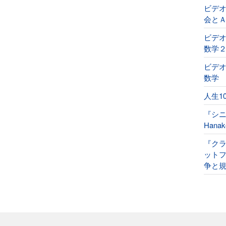
ビデ
会と
ビデオ
数学
ビデオ
数学
人生1
『シ
Han
『ク
ット
争と規