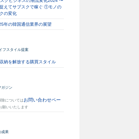
スクビジネスの潮流変化2024 〜
捉えてサブスクで稼ぐ ①モノの
クの変化
025年の韓国通信業界の展望
ライフスタイル提案
収納を解放する購買スタイル
マガジン
お問い合わせペー
解除については
お願いいたします
の成果