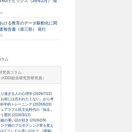
G/6Gトピックス（26年2月） 発
10
おける教育のデータ駆動化に関
査報告書（第三部） 発行
31
コラム
研究員コラム
（KDDI総合研究所研究員）
走り過ぎる人の心理学 (2026/7/22)
「お前には言われたくない」から考
科学的トレーニング (2026/6/29)
ウェアラブル民主化時代の「知る」
選択 (2026/3/13)
根拠の薄い話が好き (2026/2/9)
リング禍のプロボクシング界を変え
はどうしたら良いのか？ （後編）