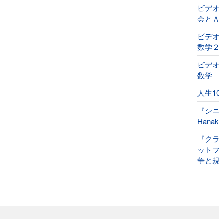
ビデ
会と
ビデオ
数学
ビデオ
数学
人生1
『シ
Han
『ク
ット
争と規