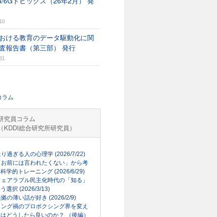
G/6Gトピックス（26年2月） 発
10
おける教育のデータ駆動化に関
査報告書（第三部） 発行
31
コラム
研究員コラム
（KDDI総合研究所研究員）
走り過ぎる人の心理学 (2026/7/22)
「お前には言われたくない」から考
科学的トレーニング (2026/6/29)
ウェアラブル民主化時代の「知る」
選択 (2026/3/13)
根拠の薄い話が好き (2026/2/9)
リング禍のプロボクシング界を変え
はどうしたら良いのか？ （後編）