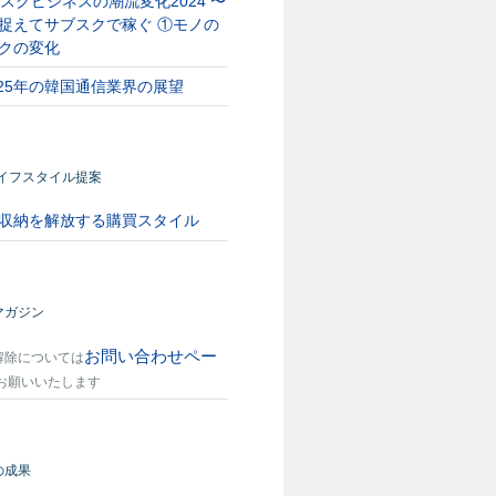
スクビジネスの潮流変化2024 〜
捉えてサブスクで稼ぐ ①モノの
クの変化
025年の韓国通信業界の展望
ライフスタイル提案
収納を解放する購買スタイル
マガジン
お問い合わせペー
解除については
お願いいたします
の成果