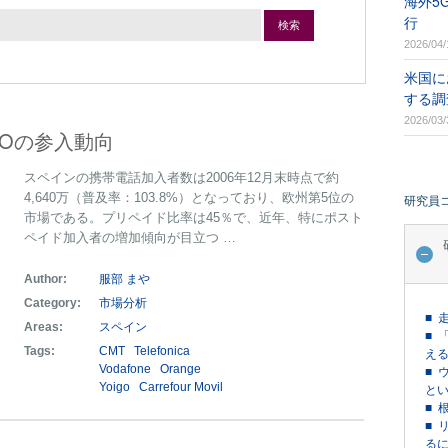
海外5
行
検索
2026/04/
米国に
する調
2026/03/
NOの参入動向
スペインの携帯電話加入者数は2006年12月末時点で約
4,640万（普及率：103.8%）となっており、欧州第5位の
研究員
市場である。プリペイド比率は45％で、近年、特にポスト
ペイド加入者の増加傾向が目立つ …
Author:
服部 まや
Category:
市場分析
■ 
Areas:
スペイン
■ 
Tags:
CMT
Telefonica
える
Vodafone
Orange
■ 
Yoigo
Carrefour Movil
という
■ 
■ 
るに