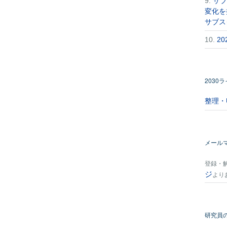
9.
サブ
変化を
サブス
10.
2
2030
整理・
メール
登録・
ジ
より
研究員