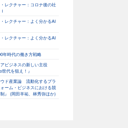
オ・レクチャー：コロナ後の社
ＡＩ
・レクチャー：よく分かるAI
２
・レクチャー：よく分かるAI
00年時代の働き方戦略
ニアビジネスの新しい主役
ako世代を狙え！』
ラウド産業論 流動化するプラ
フォーム・ビジネスにおける競
制』 (岡田羊祐、林秀弥ほか)