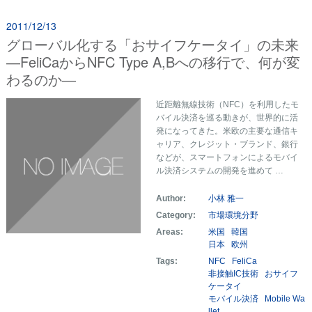
2011/12/13
グローバル化する「おサイフケータイ」の未来
―FeliCaからNFC Type A,Bへの移行で、何が変
わるのか―
近距離無線技術（NFC）を利用したモ
バイル決済を巡る動きが、世界的に活
発になってきた。米欧の主要な通信キ
ャリア、クレジット・ブランド、銀行
などが、スマートフォンによるモバイ
ル決済システムの開発を進めて …
Author:
小林 雅一
Category:
市場環境分野
Areas:
米国
韓国
日本
欧州
Tags:
NFC
FeliCa
非接触IC技術
おサイフ
ケータイ
モバイル決済
Mobile Wa
llet