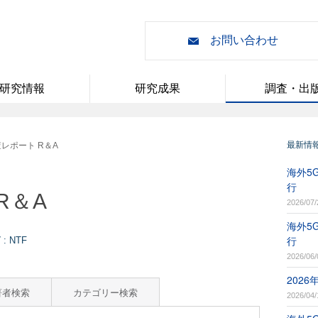
お問い合わせ
研究情報
研究成果
調査・出
最新情
レポート R＆A
海外5G
行
R＆A
2026/07/
海外5G
行
 NTF
2026/06/
202
著者検索
カテゴリー検索
2026/04/