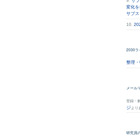
9.
サブ
変化を
サブス
10.
2
2030
整理・
メール
登録・
ジ
より
研究員