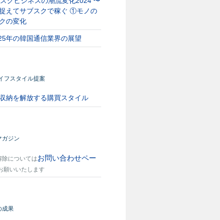
スクビジネスの潮流変化2024 〜
捉えてサブスクで稼ぐ ①モノの
クの変化
025年の韓国通信業界の展望
ライフスタイル提案
収納を解放する購買スタイル
マガジン
お問い合わせペー
解除については
お願いいたします
の成果