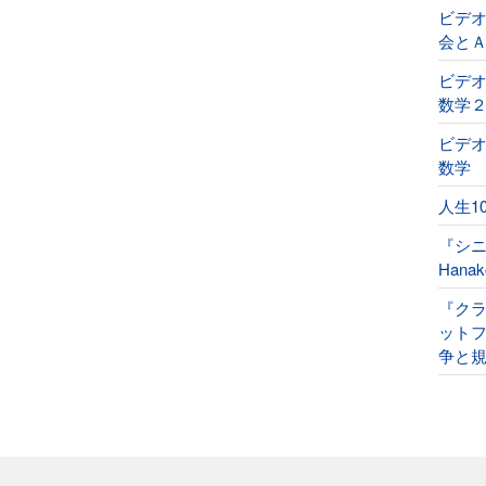
ビデ
会と
ビデオ
数学
ビデオ
数学
人生1
『シ
Han
『ク
ット
争と規