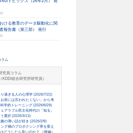
G/6Gトピックス（26年2月） 発
10
おける教育のデータ駆動化に関
査報告書（第三部） 発行
31
コラム
研究員コラム
（KDDI総合研究所研究員）
走り過ぎる人の心理学 (2026/7/22)
「お前には言われたくない」から考
科学的トレーニング (2026/6/29)
ウェアラブル民主化時代の「知る」
選択 (2026/3/13)
根拠の薄い話が好き (2026/2/9)
リング禍のプロボクシング界を変え
はどうしたら良いのか？ （後編）