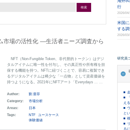
海外5
行
検索
2026/04/
米国に
する調
2026/03/
テム市場の活性化 ―生活者ニーズ調査から
研究員
NFT（Non-Fungible Token、非代替的トークン）はデジ
タルアイテムに唯一性を付与し、その真正性や所有権を担
保する機能を持つ。NFTに紐づくことで、容易に複製でき
るデジタルアイテムは稀少な「一点物」として資産価値を
持つようになる。2021年にNFTアート「Everydays ... …
■ 
Author:
劉 亜菲
■ 
Category:
市場分析
える
Areas:
日本
■ 
という
Tags:
NTF
ユースケース
■ 
体験価値
■ 
るに