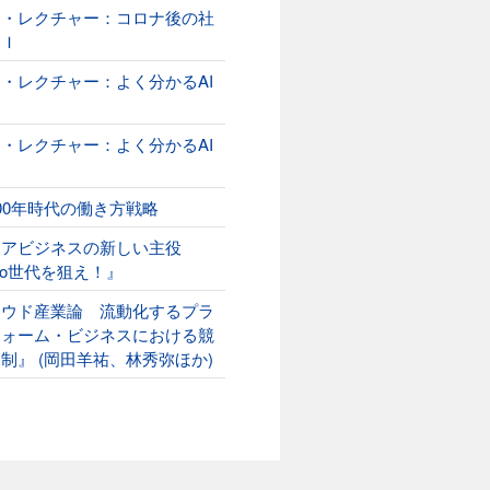
オ・レクチャー：コロナ後の社
ＡＩ
・レクチャー：よく分かるAI
２
・レクチャー：よく分かるAI
00年時代の働き方戦略
ニアビジネスの新しい主役
ako世代を狙え！』
ラウド産業論 流動化するプラ
フォーム・ビジネスにおける競
制』 (岡田羊祐、林秀弥ほか)