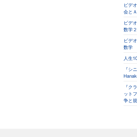
ビデ
会と
ビデオ
数学
ビデオ
数学
人生1
『シ
Han
『ク
ット
争と規