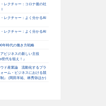
オ・レクチャー：コロナ後の社
ＡＩ
・レクチャー：よく分かるAI
２
・レクチャー：よく分かるAI
00年時代の働き方戦略
ニアビジネスの新しい主役
ako世代を狙え！』
ラウド産業論 流動化するプラ
フォーム・ビジネスにおける競
制』 (岡田羊祐、林秀弥ほか)