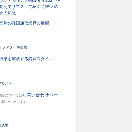
スクビジネスの潮流変化2024 〜
捉えてサブスクで稼ぐ ①モノの
クの変化
025年の韓国通信業界の展望
ライフスタイル提案
収納を解放する購買スタイル
マガジン
お問い合わせペー
解除については
お願いいたします
の成果