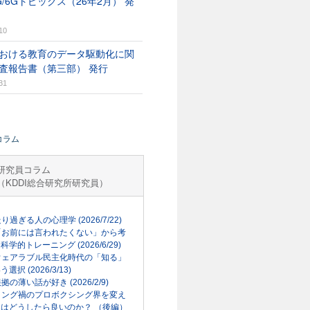
G/6Gトピックス（26年2月） 発
10
おける教育のデータ駆動化に関
査報告書（第三部） 発行
31
コラム
研究員コラム
（KDDI総合研究所研究員）
走り過ぎる人の心理学 (2026/7/22)
「お前には言われたくない」から考
科学的トレーニング (2026/6/29)
ウェアラブル民主化時代の「知る」
選択 (2026/3/13)
根拠の薄い話が好き (2026/2/9)
リング禍のプロボクシング界を変え
はどうしたら良いのか？ （後編）