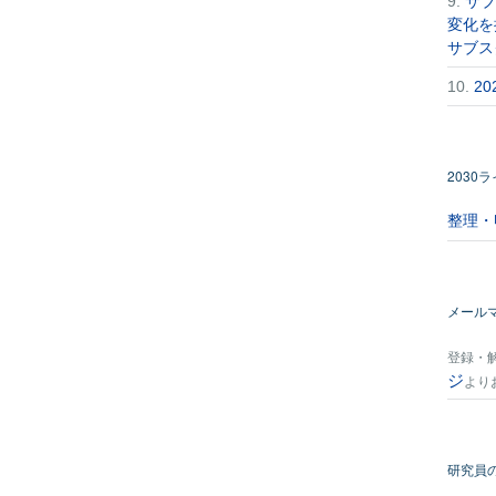
9.
サブ
変化を
サブス
10.
2
2030
整理・
メール
登録・
ジ
より
研究員