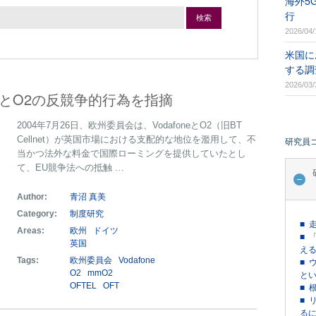
海外5
行
検索
2026/04/
米国に
する調
2026/03/
neとO2の反競争的行為を指摘
2004年7月26日、欧州委員会は、VodafoneとO2（旧BT
Cellnet）が英国市場における支配的な地位を濫用して、不
研究員
当かつ法外な料金で国際ローミングを提供していたとし
て、EU競争法への抵触 …
Author:
青沼 真美
Category:
制度研究
■ 
Areas:
欧州
ドイツ
■ 
英国
える
Tags:
欧州委員会
Vodafone
■ 
O2
mmO2
という
OFTEL
OFT
■ 
■ 
るに