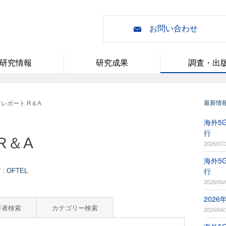
お問い合わせ
研究情報
研究成果
調査・出
最新情
レポート R＆A
海外5G
行
R＆A
2026/07/
海外5G
行
 OFTEL
2026/06/
202
著者検索
カテゴリー検索
2026/04/