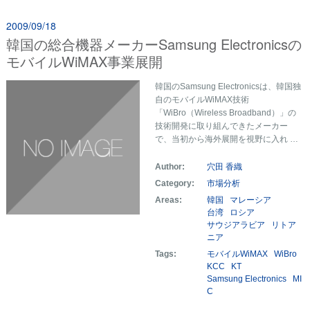
2009/09/18
韓国の総合機器メーカーSamsung Electronicsの
モバイルWiMAX事業展開
韓国のSamsung Electronicsは、韓国独
自のモバイルWiMAX技術
「WiBro（Wireless Broadband）」の
技術開発に取り組んできたメーカー
で、当初から海外展開を視野に入れ …
Author:
穴田 香織
Category:
市場分析
Areas:
韓国
マレーシア
台湾
ロシア
サウジアラビア
リトア
ニア
Tags:
モバイルWiMAX
WiBro
KCC
KT
Samsung Electronics
MI
C