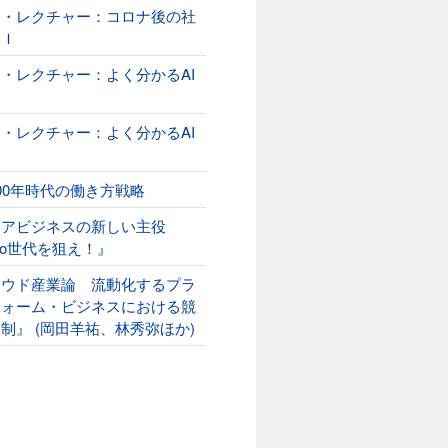
オ・レクチャー：コロナ後の社
ＡＩ
・レクチャー：よく分かるAI
２
・レクチャー：よく分かるAI
00年時代の働き方戦略
ニアビジネスの新しい主役
ako世代を狙え！』
ラウド産業論 流動化するプラ
フォーム・ビジネスにおける競
制』 (岡田羊祐、林秀弥ほか)