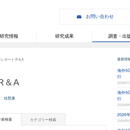
お問い合わせ
研究情報
研究成果
調査・出
最新情
レポート R＆A
海外5G
行
R＆A
2026/07/
海外5G
行
: 佳慧康
2026/06/
202
著者検索
カテゴリー検索
2026/04/