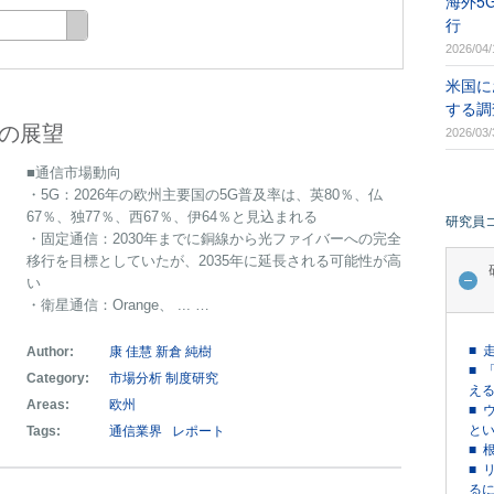
海外5
行
2026/04/
米国に
する調
界の展望
2026/03/
■通信市場動向
・5G：2026年の欧州主要国の5G普及率は、英80％、仏
67％、独77％、西67％、伊64％と見込まれる
研究員
・固定通信：2030年までに銅線から光ファイバーへの完全
移行を目標としていたが、2035年に延長される可能性が高
い
・衛星通信：Orange、 ... …
■ 
Author:
康 佳慧
新倉 純樹
■ 
Category:
市場分析
制度研究
える
Areas:
欧州
■ 
という
Tags:
通信業界
レポート
■ 
■ 
るに