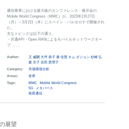
通信業界における最大級のカンファレンス・展示会の
Mobile World Congress（MWC）が、2023年2月27日
（月）～3月2日（木）にスペイン・バルセロナで開催され
た。
主なトピックは以下の通り。
・共通API・Open RANによるモバイルネットワークオー
プ ... …
Author:
王 威駟
大坪 恭子
康 佳慧
キム ダジョン
杉崎 弘
森 京子
吉田 恵理子
Category:
市場環境分析
Areas:
世界
Tags:
MWC
Mobile World Congress
5G
メタバース
衛星通信
界の展望