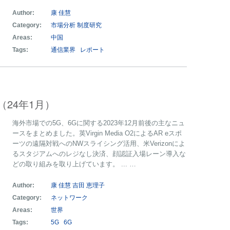
Author:
康 佳慧
Category:
市場分析
制度研究
Areas:
中国
Tags:
通信業界
レポート
（24年1月）
海外市場での5G、6Gに関する2023年12月前後の主なニュ
ースをまとめました。英Virgin Media O2によるAR eスポ
ーツの遠隔対戦へのNWスライシング活用、米Verizonによ
るスタジアムへのレジなし決済、顔認証入場レーン導入な
どの取り組みを取り上げています。 ... …
Author:
康 佳慧
吉田 恵理子
Category:
ネットワーク
Areas:
世界
Tags:
5G
6G