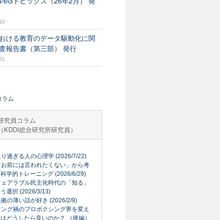
G/6Gトピックス（26年2月） 発
10
おける教育のデータ駆動化に関
査報告書（第三部） 発行
31
コラム
研究員コラム
（KDDI総合研究所研究員）
走り過ぎる人の心理学 (2026/7/22)
「お前には言われたくない」から考
科学的トレーニング (2026/6/29)
ウェアラブル民主化時代の「知る」
選択 (2026/3/13)
根拠の薄い話が好き (2026/2/9)
リング禍のプロボクシング界を変え
はどうしたら良いのか？ （後編）