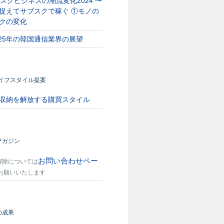
スクビジネスの潮流変化2024 〜
捉えてサブスクで稼ぐ ①モノの
クの変化
025年の韓国通信業界の展望
ライフスタイル提案
収納を解放する購買スタイル
マガジン
お問い合わせペー
解除については
お願いいたします
の成果