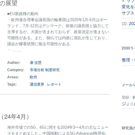
9.
サブ
界の展望
変化を
サブス
■EU新政権の動向
・欧州連合理事会議長国の輪番国は2025年1月-6月はポー
10.
2
ランド、7月-12月はデンマーク。前後の議長国と協力して
主導するが、大国が含まれておらず、政策決定が進まない
可能性がある。また、独仏では内政に混乱が生じており、
議会が膠着状態に陥る可能性がある
2030
・ ... …
整理・
Author:
康 佳慧
Category:
市場分析
制度研究
Areas:
欧州
メール
Tags:
通信業界
レポート
登録・
ジ
より
（24年4月）
海外市場での5G、6Gに関する2024年3ー4月の主なニュー
研究員
スをまとめました。中国移動による5G-Advanced商用化、