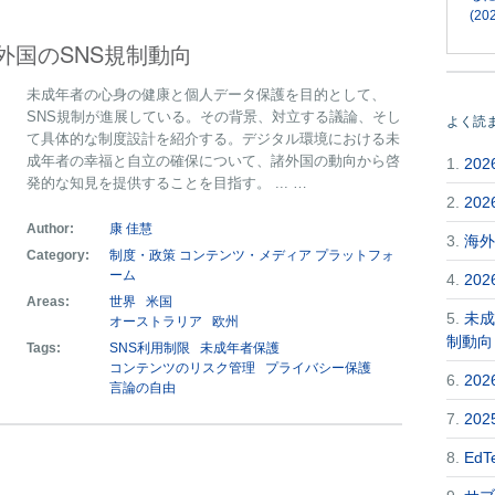
(202
外国のSNS規制動向
未成年者の心身の健康と個人データ保護を目的として、
SNS規制が進展している。その背景、対立する議論、そし
よく読
て具体的な制度設計を紹介する。デジタル環境における未
成年者の幸福と自立の確保について、諸外国の動向から啓
1.
20
発的な知見を提供することを目指す。 ... …
2.
20
Author:
康 佳慧
3.
海外
Category:
制度・政策
コンテンツ・メディア
プラットフォ
ーム
4.
20
Areas:
世界
米国
5.
未成
オーストラリア
欧州
制動向
Tags:
SNS利用制限
未成年者保護
コンテンツのリスク管理
プライバシー保護
6.
20
言論の自由
7.
20
8.
Ed