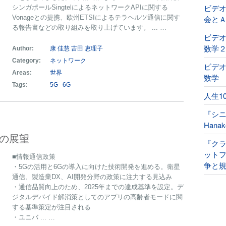
ビデ
シンガポールSingtelによるネットワークAPIに関する
Vonageとの提携、欧州ETSIによるテラヘルツ通信に関す
会と
る報告書などの取り組みを取り上げています。 ... …
ビデオ
数学
Author:
康 佳慧
吉田 恵理子
Category:
ネットワーク
ビデオ
Areas:
世界
数学
Tags:
5G
6G
人生1
『シ
Han
界の展望
『ク
ット
■情報通信政策
争と規
・5Gの活用と6Gの導入に向けた技術開発を進める。衛星
通信、製造業DX、AI開発分野の政策に注力する見込み
・通信品質向上のため、2025年までの達成基準を設定。デ
ジタルデバイド解消策としてのアプリの高齢者モードに関
する基準策定が注目される
・ユニバ ... …