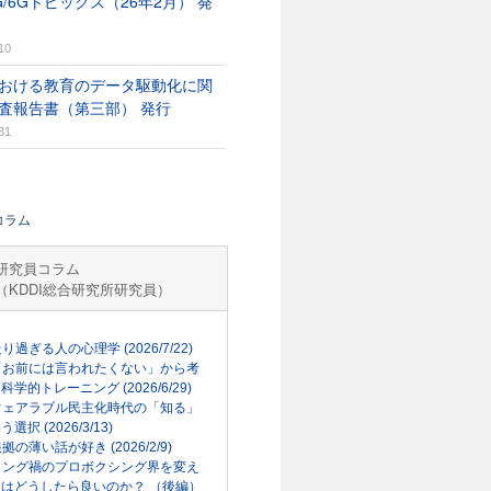
G/6Gトピックス（26年2月） 発
10
おける教育のデータ駆動化に関
査報告書（第三部） 発行
31
コラム
研究員コラム
（KDDI総合研究所研究員）
走り過ぎる人の心理学 (2026/7/22)
「お前には言われたくない」から考
科学的トレーニング (2026/6/29)
ウェアラブル民主化時代の「知る」
選択 (2026/3/13)
根拠の薄い話が好き (2026/2/9)
リング禍のプロボクシング界を変え
はどうしたら良いのか？ （後編）