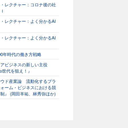
オ・レクチャー：コロナ後の社
ＡＩ
・レクチャー：よく分かるAI
２
・レクチャー：よく分かるAI
00年時代の働き方戦略
ニアビジネスの新しい主役
ako世代を狙え！』
ラウド産業論 流動化するプラ
フォーム・ビジネスにおける競
制』 (岡田羊祐、林秀弥ほか)