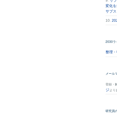
9.
サブ
変化を
サブス
10.
2
2030
整理・
メール
登録・
ジ
より
研究員