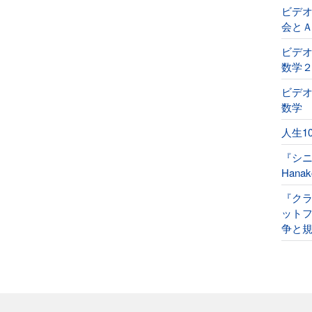
ビデ
会と
ビデオ
数学
ビデオ
数学
人生1
『シ
Han
『ク
ット
争と規