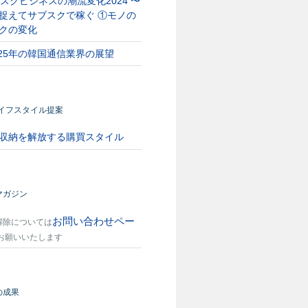
スクビジネスの潮流変化2024 〜
捉えてサブスクで稼ぐ ①モノの
クの変化
025年の韓国通信業界の展望
ライフスタイル提案
収納を解放する購買スタイル
マガジン
お問い合わせペー
解除については
お願いいたします
の成果