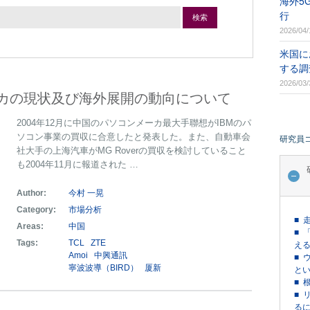
海外5
行
検索
2026/04/
米国に
する調
2026/03/
カの現状及び海外展開の動向について
2004年12月に中国のパソコンメーカ最大手聯想がIBMのパ
ソコン事業の買収に合意したと発表した。また、自動車会
研究員
社大手の上海汽車がMG Roverの買収を検討していること
も2004年11月に報道された …
Author:
今村 一晃
Category:
市場分析
■ 
Areas:
中国
■ 
Tags:
TCL
ZTE
える
Amoi
中興通訊
■ 
寧波波導（BIRD）
厦新
という
■ 
■ 
るに