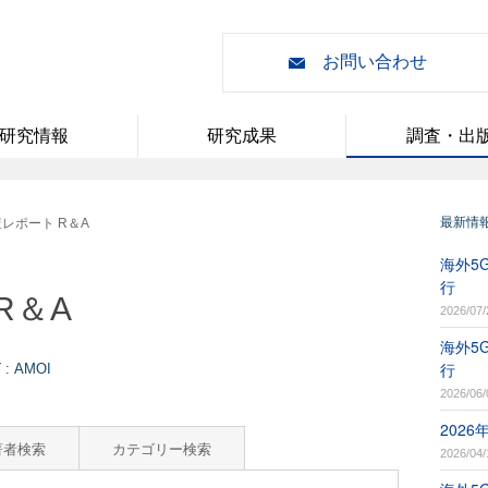
お問い合わせ
研究情報
研究成果
調査・出
最新情
レポート R＆A
海外5G
行
R＆A
2026/07/
海外5G
行
 AMOI
2026/06/
202
著者検索
カテゴリー検索
2026/04/