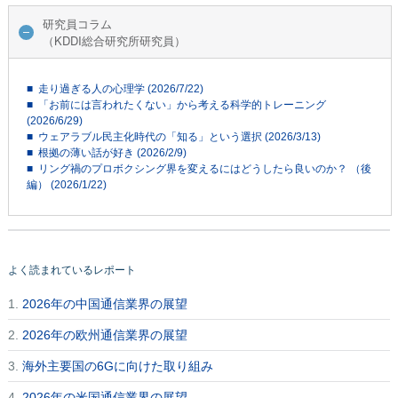
研究員コラム
（KDDI総合研究所研究員）
■ 走り過ぎる人の心理学 (2026/7/22)
■ 「お前には言われたくない」から考える科学的トレーニング
(2026/6/29)
■ ウェアラブル民主化時代の「知る」という選択 (2026/3/13)
■ 根拠の薄い話が好き (2026/2/9)
■ リング禍のプロボクシング界を変えるにはどうしたら良いのか？ （後
編） (2026/1/22)
よく読まれているレポート
1.
2026年の中国通信業界の展望
2.
2026年の欧州通信業界の展望
3.
海外主要国の6Gに向けた取り組み
4.
2026年の米国通信業界の展望