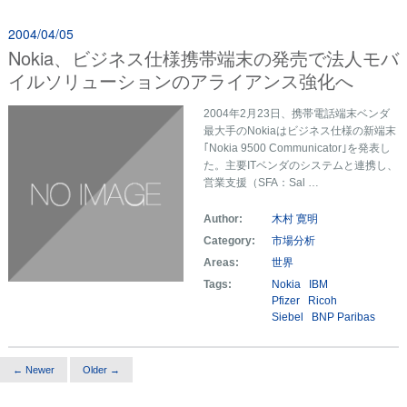
2004/04/05
Nokia、ビジネス仕様携帯端末の発売で法人モバ
イルソリューションのアライアンス強化へ
2004年2月23日、携帯電話端末ベンダ
最大手のNokiaはビジネス仕様の新端末
｢Nokia 9500 Communicator｣を発表し
た。主要ITベンダのシステムと連携し、
営業支援（SFA：Sal …
Author:
木村 寛明
Category:
市場分析
Areas:
世界
Tags:
Nokia
IBM
Pfizer
Ricoh
Siebel
BNP Paribas
← Newer
Older →