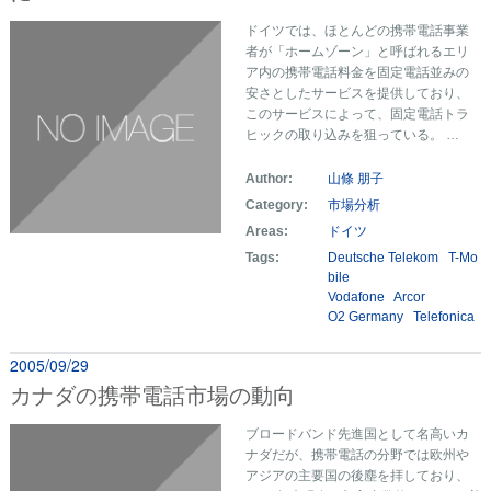
ドイツでは、ほとんどの携帯電話事業
者が「ホームゾーン」と呼ばれるエリ
ア内の携帯電話料金を固定電話並みの
安さとしたサービスを提供しており、
このサービスによって、固定電話トラ
ヒックの取り込みを狙っている。 …
Author:
山條 朋子
Category:
市場分析
Areas:
ドイツ
Tags:
Deutsche Telekom
T-Mo
bile
Vodafone
Arcor
O2 Germany
Telefonica
2005/09/29
カナダの携帯電話市場の動向
ブロードバンド先進国として名高いカ
ナダだが、携帯電話の分野では欧州や
アジアの主要国の後塵を拝しており、