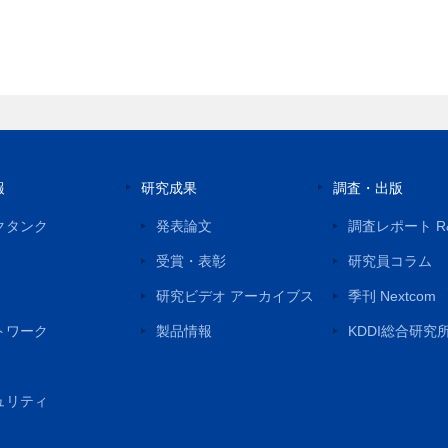
報
研究成果
調査・出版
クタンク
発表論文
調査レポート R
受賞・表彰
研究員コラム
研究ビデオ アーカイブス
季刊 Nextcom
トワーク
製品情報
KDDI総合研究
ュリティ