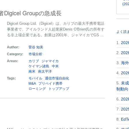
(202
gicel Groupの急成長
Digicel Group Ltd.（Digicel）は、カリブの最大手携帯電話
事業者で、アイルランド人起業家Denis O'Brien氏の所有す
よく読
る非上場企業である。創業は2001年、ジャマイカでGS …
1.
20
Author:
菅谷 知美
2.
20
Category:
市場分析
Areas:
カリブ
ジャマイカ
3.
海外
ケイマン諸島
中米
南米
南太平洋
4.
20
Tags:
モバイル
通信市場自由化
5.
未成
M&A
プリペイド携帯
ローミング
トップアップ
制動向
6.
20
7.
20
8.
Ed