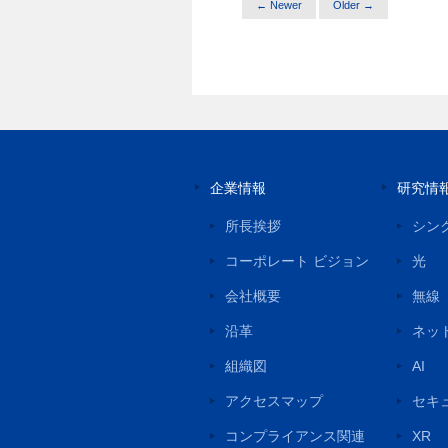
← Newer
Older →
企業情報
研究情
所長挨拶
シン
コーポレート ビジョン
光
会社概要
無線
沿革
ネッ
組織図
AI
アクセスマップ
セキ
コンプライアンス関連
XR