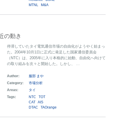
MTNL
M&A
近の動き
停滞していたタイ電気通信市場の自由化がようやく始まっ
た。2004年10月1日に正式に発足した国家通信委員会
（NTC）は、2005年に入り本格的に始動、自由化へ向けて
の取り組みを次々と開始した。しかし、 …
Author:
服部 まや
Category:
市場分析
Areas:
タイ
Tags:
NTC
TOT
CAT
AIS
DTAC
TAOrange