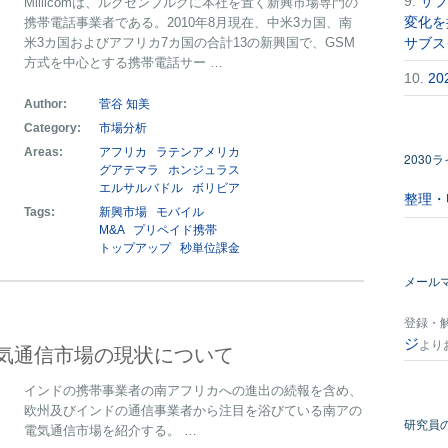
9.
サブ
Millicomは、ルクセンブルクに本社を置く新興市場専門の
変化を
携帯電話事業者である。2010年8月現在、中米3カ国、南
米3カ国およびアフリカ7カ国の合計13の新興国で、GSM
サブス
方式を中心とする携帯電話サー …
10.
2
Author:
菅谷 知美
Category:
市場分析
Areas:
アフリカ
ラテンアメリカ
2030
グアテマラ
ホンジュラス
エルサルバドル
ボリビア
整理・
Tags:
新興市場
モバイル
M&A
プリペイド携帯
トップアップ
秒単位課金
メール
登録・
ジ
より
気通信市場の現状について
インドの携帯事業者の南アフリカへの進出の続報を含め、
欧州及びインドの通信事業者から注目を浴びている南アの
研究員
電気通信市場を紹介する。 …