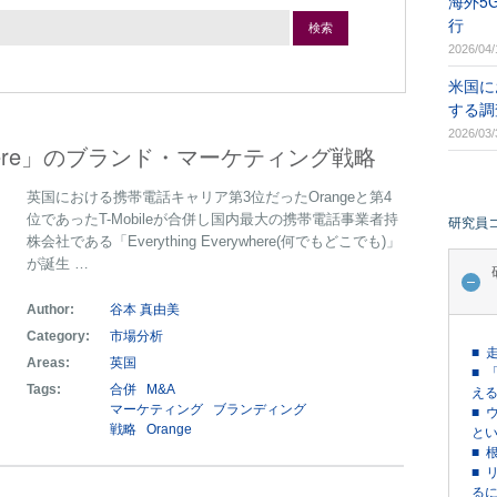
海外5
行
検索
2026/04/
米国に
する調
2026/03/
erywhere」のブランド・マーケティング戦略
英国における携帯電話キャリア第3位だったOrangeと第4
位であったT-Mobileが合併し国内最大の携帯電話事業者持
研究員
株会社である「Everything Everywhere(何でもどこでも)」
が誕生 …
Author:
谷本 真由美
Category:
市場分析
■ 
Areas:
英国
■ 
Tags:
合併
M&A
える
マーケティング
ブランディング
■ 
戦略
Orange
という
■ 
■ 
るに