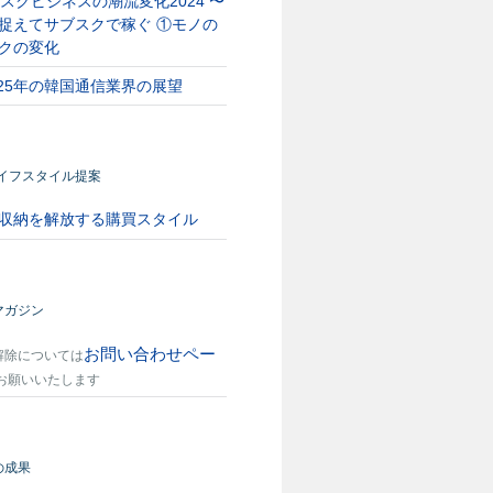
スクビジネスの潮流変化2024 〜
捉えてサブスクで稼ぐ ①モノの
クの変化
025年の韓国通信業界の展望
ライフスタイル提案
収納を解放する購買スタイル
マガジン
お問い合わせペー
解除については
お願いいたします
の成果