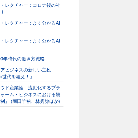
オ・レクチャー：コロナ後の社
ＡＩ
・レクチャー：よく分かるAI
２
・レクチャー：よく分かるAI
00年時代の働き方戦略
ニアビジネスの新しい主役
ako世代を狙え！』
ラウド産業論 流動化するプラ
フォーム・ビジネスにおける競
制』 (岡田羊祐、林秀弥ほか)