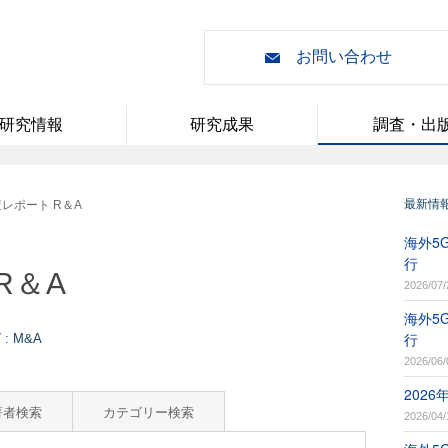
お問い合わせ
研究情報
研究成果
調査・出
最新情
レポート R＆A
海外5G
行
R＆A
2026/07/
海外5G
行
: M&A
2026/06/
202
著者検索
カテゴリー検索
2026/04/