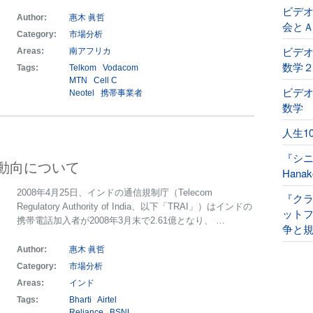
ビデ
Author:
惠木 眞哲
会と
Category:
市場分析
ビデオ
Areas:
南アフリカ
数学
Tags:
Telkom
Vodacom
MTN
Cell C
ビデオ
Neotel
携帯事業者
数学
人生1
『シ
動向について
Han
2008年4月25日、インドの通信規制庁（Telecom
『ク
Regulatory Authority of India、以下「TRAI」）はインドの
ット
携帯電話加入者が2008年3月末で2.61億となり、 …
争と規
Author:
惠木 眞哲
Category:
市場分析
Areas:
インド
Tags:
Bharti
Airtel
Reliance
BSNL