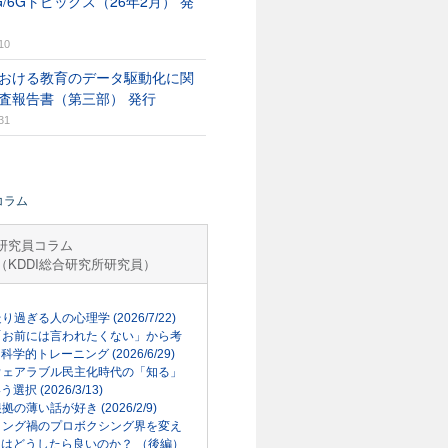
G/6Gトピックス（26年2月） 発
10
おける教育のデータ駆動化に関
査報告書（第三部） 発行
31
コラム
研究員コラム
（KDDI総合研究所研究員）
走り過ぎる人の心理学 (2026/7/22)
「お前には言われたくない」から考
科学的トレーニング (2026/6/29)
ウェアラブル民主化時代の「知る」
選択 (2026/3/13)
根拠の薄い話が好き (2026/2/9)
リング禍のプロボクシング界を変え
はどうしたら良いのか？ （後編）