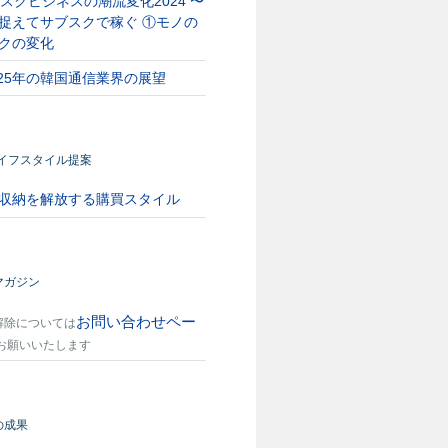
スクビジネスの潮流変化2024 〜
捉えてサブスクで稼ぐ ①モノの
クの変化
025年の韓国通信業界の展望
ライフスタイル提案
収納を解放する購買スタイル
マガジン
お問い合わせペー
解除については
お願いいたします
の成果