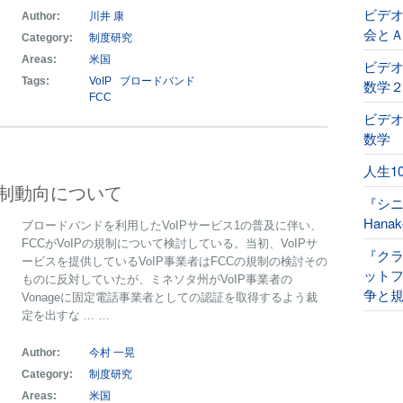
ビデ
Author:
川井 康
会と
Category:
制度研究
Areas:
米国
ビデオ
Tags:
VoIP
ブロードバンド
数学
FCC
ビデオ
数学
人生1
規制動向について
『シ
Han
ブロードバンドを利用したVoIPサービス1の普及に伴い、
FCCがVoIPの規制について検討している。当初、VoIPサ
『ク
ービスを提供しているVoIP事業者はFCCの規制の検討その
ット
ものに反対していたが、ミネソタ州がVoIP事業者の
争と規
Vonageに固定電話事業者としての認証を取得するよう裁
定を出すな ... …
Author:
今村 一晃
Category:
制度研究
Areas:
米国