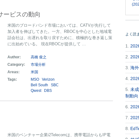
(202
サービスの動向
米国のブロードバンド市場においては、CATVが先行して
加入者を伸ばしてきた。一方、RBOCを中心とした地域電
よく読
話会社は、出遅れを取り戻すために、積極的な巻き返し策
に出始めている。 現在RBOCが提供して …
1.
20
2.
20
Author:
高橋 俊之
Category:
市場分析
3.
海外
Areas:
米国
4.
20
Tags:
MSO
Verizon
Bell South
SBC
5.
未成
Qwest
DBS
制動向
6.
20
7.
20
8.
Ed
米国のベンチャー企業i2Telecomは、携帯電話からもIP電