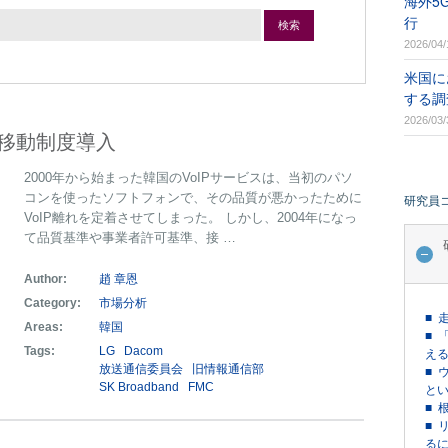
海外5
行
検索
2026/04/
米国に
する調
2026/03/
号移動制度導入
2000年から始まった韓国のVoIPサービスは、当初のパソ
コンを使ったソフトフォンで、その品質が悪かったために
研究員
VoIP離れを定着させてしまった。 しかし、2004年になっ
て品質基準や事業者許可基準、接 …
Author:
趙 章恩
Category:
市場分析
■ 
Areas:
韓国
■ 
Tags:
LG
Dacom
える
放送通信委員会
旧情報通信部
■ 
SK Broadband
FMC
という
■ 
■ 
るに