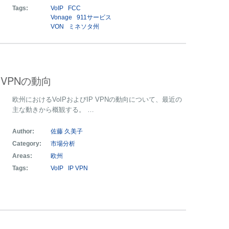
Tags:
VoIP
FCC
Vonage
911サービス
VON
ミネソタ州
 VPNの動向
欧州におけるVoIPおよびIP VPNの動向について、最近の
主な動きから概観する。 …
Author:
佐藤 久美子
Category:
市場分析
Areas:
欧州
Tags:
VoIP
IP VPN