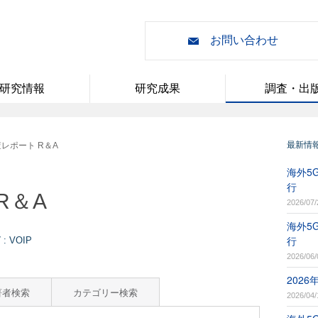
お問い合わせ
研究情報
研究成果
調査・出
最新情
レポート R＆A
海外5G
行
R＆A
2026/07/
海外5G
行
 VOIP
2026/06/
202
著者検索
カテゴリー検索
2026/04/