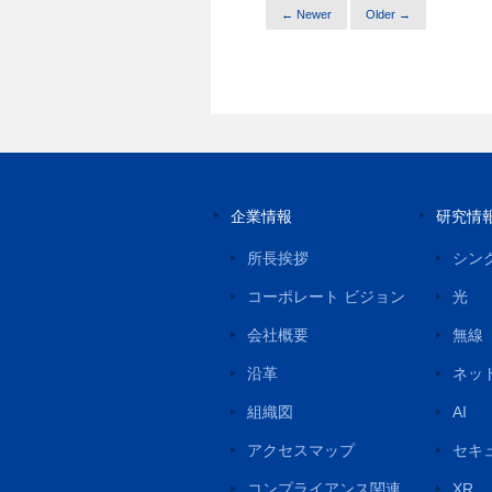
← Newer
Older →
企業情報
研究情
所長挨拶
シン
コーポレート ビジョン
光
会社概要
無線
沿革
ネッ
組織図
AI
アクセスマップ
セキ
コンプライアンス関連
XR