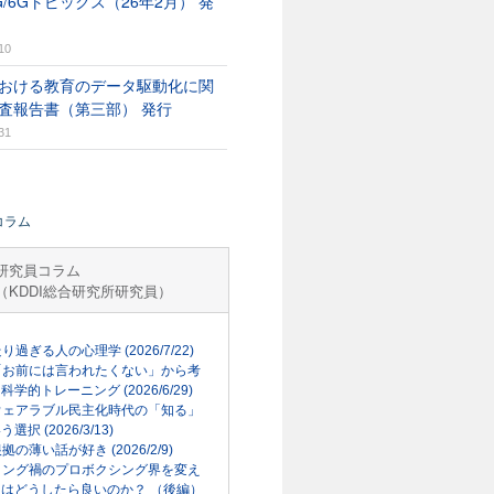
G/6Gトピックス（26年2月） 発
10
おける教育のデータ駆動化に関
査報告書（第三部） 発行
31
コラム
研究員コラム
（KDDI総合研究所研究員）
走り過ぎる人の心理学 (2026/7/22)
「お前には言われたくない」から考
科学的トレーニング (2026/6/29)
ウェアラブル民主化時代の「知る」
選択 (2026/3/13)
根拠の薄い話が好き (2026/2/9)
リング禍のプロボクシング界を変え
はどうしたら良いのか？ （後編）