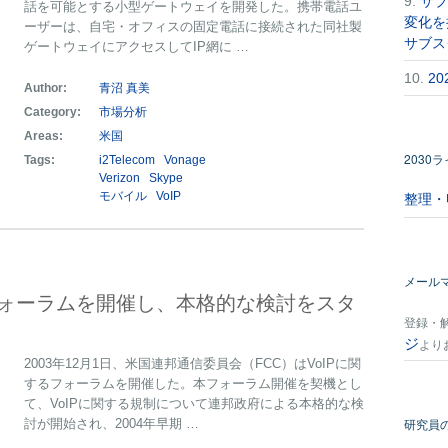
9.
サブ
話を可能とする小型ゲートウェイを開発した。携帯電話ユ
変化を
ーザーは、自宅・オフィスの固定電話に接続された同社製
サブス
ゲートウェイにアクセスしてIP網に …
10.
2
Author:
青沼 真美
Category:
市場分析
Areas:
米国
2030
Tags:
i2Telecom
Vonage
Verizon
Skype
整理・
モバイル
VoIP
メール
るフォーラムを開催し、本格的な検討をスタ
登録・
ジ
より
2003年12月1日、米国連邦通信委員会（FCC）はVoIPに関
するフォーラムを開催した。本フォーラム開催を契機とし
て、VoIPに関する規制について連邦政府による本格的な検
研究員
討が開始され、2004年早期 …