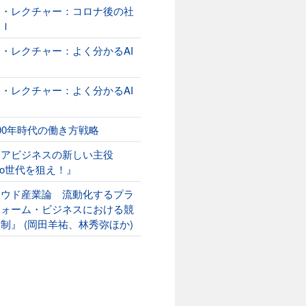
オ・レクチャー：コロナ後の社
ＡＩ
・レクチャー：よく分かるAI
２
・レクチャー：よく分かるAI
00年時代の働き方戦略
ニアビジネスの新しい主役
ako世代を狙え！』
ラウド産業論 流動化するプラ
フォーム・ビジネスにおける競
制』 (岡田羊祐、林秀弥ほか)