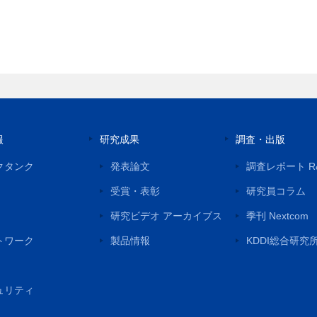
報
研究成果
調査・出版
クタンク
発表論文
調査レポート R
受賞・表彰
研究員コラム
研究ビデオ アーカイブス
季刊 Nextcom
トワーク
製品情報
KDDI総合研究
ュリティ