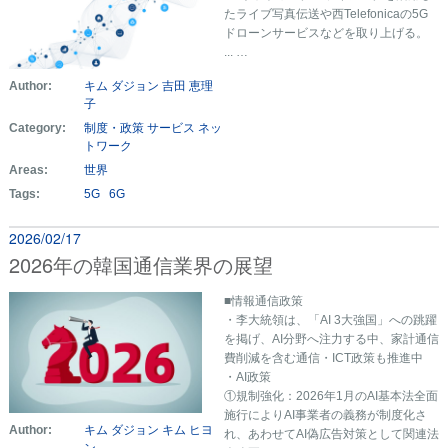
たライブ写真伝送や西Telefonicaの5G
ドローンサービスなどを取り上げる。
... …
Author:
キム ダジョン
吉田 恵理
子
Category:
制度・政策
サービス
ネッ
トワーク
Areas:
世界
Tags:
5G
6G
2026/02/17
2026年の韓国通信業界の展望
■情報通信政策
・李大統領は、「AI 3大強国」への跳躍
を掲げ、AI分野へ注力する中、家計通信
費削減を含む通信・ICT政策も推進中
・AI政策
①規制強化：2026年1月のAI基本法全面
施行によりAI事業者の義務が制度化さ
Author:
キム ダジョン
キム ヒヨ
れ、あわせてAI偽広告対策として関連法