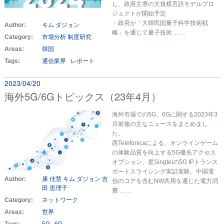
し、政府主導の大規模言語モデルプロ
ジェクトが開始予定
・政府が「大韓民国量子科学技術戦
Author:
キム ダジョン
略」を通じて量子技術 ... …
Category:
市場分析
制度研究
Areas:
韓国
Tags:
通信業界
レポート
2023/04/20
海外5G/6Gトピックス（23年4月）
海外市場での5G、6Gに関する2023年3
月前後の主なニュースをまとめまし
た。
西Telefonicaによる、オンラインゲーム
の体験品質を向上する5G優先アクセス
オプション、星Singtelの5G IPトランス
ポートスライシング実証実験、中国電
Author:
康 佳慧
キム ダジョン
吉
信のコアを含むNW共用を通じた電力消
田 恵理子
費 ... …
Category:
ネットワーク
Areas:
世界