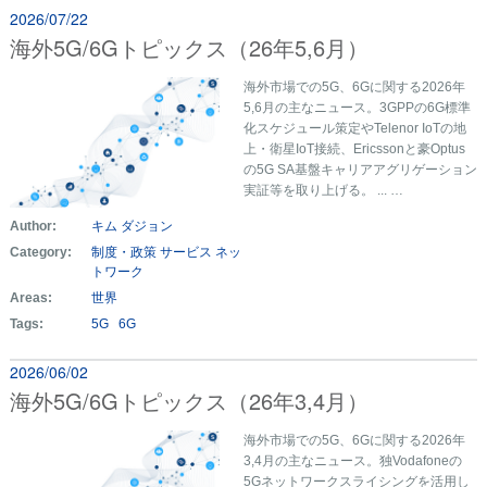
2026/07/22
海外5G/6Gトピックス（26年5,6月）
海外市場での5G、6Gに関する2026年
5,6月の主なニュース。3GPPの6G標準
化スケジュール策定やTelenor IoTの地
上・衛星IoT接続、Ericssonと豪Optus
の5G SA基盤キャリアアグリゲーション
実証等を取り上げる。 ... …
Author:
キム ダジョン
Category:
制度・政策
サービス
ネッ
トワーク
Areas:
世界
Tags:
5G
6G
2026/06/02
海外5G/6Gトピックス（26年3,4月）
海外市場での5G、6Gに関する2026年
3,4月の主なニュース。独Vodafoneの
5Gネットワークスライシングを活用し