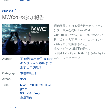
Tags:
5G
6G
2023/03/09
MWC2023参加報告
通信業界における最大級のカンファレ
ンス・展示会のMobile World
Congress（MWC）が、2023年2月27
日（月）～3月2日（木）にスペイン・
バルセロナで開催された。
主なトピックは以下の通り。
・共通API・Open RANによるモバイル
ネットワークオープ ... …
Author:
王 威駟
大坪 恭子
康 佳慧
キム ダジョン
杉崎 弘
森
京子
吉田 恵理子
Category:
市場環境分析
Areas:
世界
Tags:
MWC
Mobile World Con
gress
5G
メタバース
衛星通信