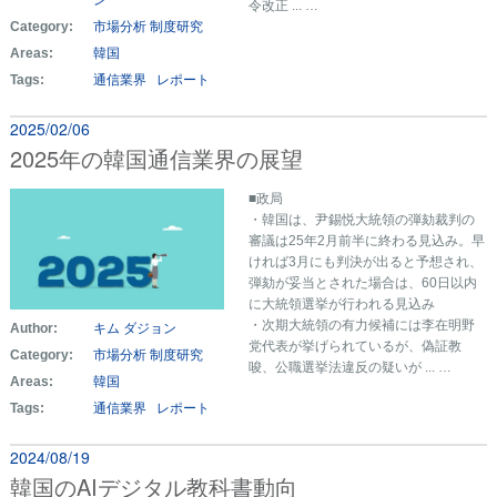
ン
令改正 ... …
Category:
市場分析
制度研究
Areas:
韓国
Tags:
通信業界
レポート
2025/02/06
2025年の韓国通信業界の展望
■政局
・韓国は、尹錫悦大統領の弾劾裁判の
審議は25年2月前半に終わる見込み。早
ければ3月にも判決が出ると予想され、
弾劾が妥当とされた場合は、60日以内
に大統領選挙が行われる見込み
・次期大統領の有力候補には李在明野
Author:
キム ダジョン
党代表が挙げられているが、偽証教
Category:
市場分析
制度研究
唆、公職選挙法違反の疑いが ... …
Areas:
韓国
Tags:
通信業界
レポート
2024/08/19
韓国のAIデジタル教科書動向