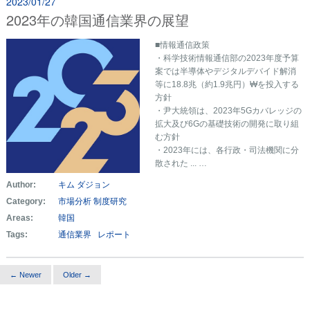
2023/01/27
2023年の韓国通信業界の展望
■情報通信政策
・科学技術情報通信部の2023年度予算
案では半導体やデジタルデバイド解消
等に18.8兆（約1.9兆円）₩を投入する
方針
・尹大統領は、2023年5Gカバレッジの
拡大及び6Gの基礎技術の開発に取り組
む方針
・2023年には、各行政・司法機関に分
散された ... …
Author:
キム ダジョン
Category:
市場分析
制度研究
Areas:
韓国
Tags:
通信業界
レポート
← Newer
Older →